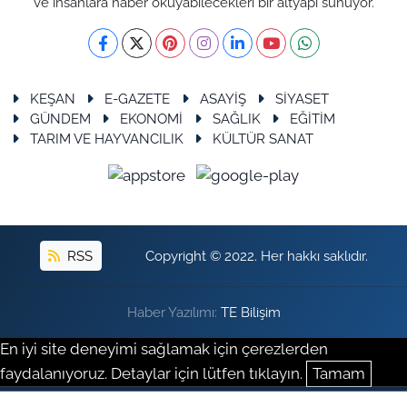
ve insanlara haber okuyabilecekleri bir altyapı sunuyor.
KEŞAN
E-GAZETE
ASAYİŞ
SİYASET
GÜNDEM
EKONOMİ
SAĞLIK
EĞİTİM
TARIM VE HAYVANCILIK
KÜLTÜR SANAT
RSS
Copyright © 2022. Her hakkı saklıdır.
Haber Yazılımı:
TE Bilişim
En iyi site deneyimi sağlamak için çerezlerden
faydalanıyoruz. Detaylar için lütfen tıklayın.
Tamam