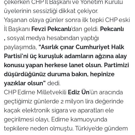
çekerken CHP İl Başkanı ve Yönetim Kurulu
üyelerinin sessizliği dikkat çekiyor.
TÜRKİYE
Yaşanan olaya günler sonra ilk tepki CHP eski
İl Başkanı
Fevzi Pekcanlı
’dan geldi.
Pekcanlı
Bölge
,
sosyal medya hesabından yaptığı
Güvenlik
paylaşımda,
“Asırlık çınar Cumhuriyet Halk
Partisi'ni üç kuruşluk adamların ağzına alay
Genel
konusu yapan herkese lanet olsun. Partimizi
düşürdüğünüz duruma bakın, hepinize
Politika
yazıklar olsun”
dedi.
Flaş Haber
CHP Edirne Milletvekili
Ediz Ün
’ün aracında
geçtiğimiz günlerde 2 milyon lira değerinde
Dış Haberler
kaçak elektronik sigara ve aparatları ele
geçirilmesi olayı, Edirne kamuoyunda
Magazin
tepkilere neden olmuştu. Türkiye’de gündem