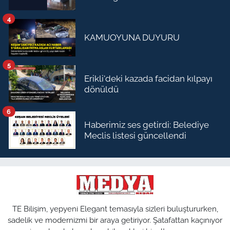
4
KAMUOYUNA DUYURU
5
Erikli'deki kazada facidan kılpayı
dönüldü
6
Haberimiz ses getirdi: Belediye
Meclis listesi güncellendi
TE Bilişim, yepyeni Elegant temasıyla sizleri buluştururken,
sadelik ve modernizmi bir araya getiriyor. Şatafattan kaçınıyor