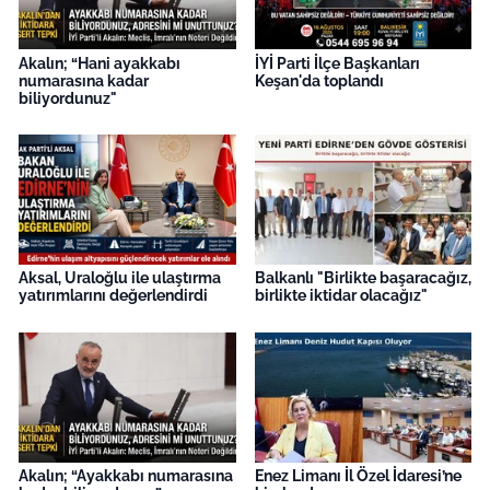
Akalın; “Hani ayakkabı
İYİ Parti İlçe Başkanları
numarasına kadar
Keşan'da toplandı
biliyordunuz"
Aksal, Uraloğlu ile ulaştırma
Balkanlı "Birlikte başaracağız,
yatırımlarını değerlendirdi
birlikte iktidar olacağız"
Akalın; “Ayakkabı numarasına
Enez Limanı İl Özel İdaresi’ne