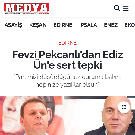
KEŞAN
ASAYİŞ
KEŞAN
EDİRNE
İPSALA
ENEZ
EKO
E-GAZETE
EDİRNE
Fevzi Pekcanlı'dan Ediz
ASAYİŞ
Ün'e sert tepki
SİYASET
"Partimizi düşürdüğünüz duruma bakın,
hepinize yazıklar olsun”
GÜNDEM
EKONOMİ
SAĞLIK
EĞİTİM