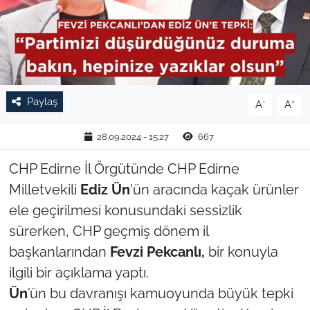
TARIM VE HAYVANCILIK
KÜLTÜR SANAT
RESMİ İLAN
Paylaş
-
+
A
A
SPOR
28.09.2024 - 15:27
667
YAŞAM
CHP Edirne İl Örgütünde CHP Edirne
Milletvekili
Ediz Ün
'ün aracında kaçak ürünler
EDİRNE
ele geçirilmesi konusundaki sessizlik
sürerken, CHP geçmiş dönem il
TEKİRDAĞ
başkanlarından
Fevzi Pekcanlı,
bir konuyla
ilgili bir açıklama yaptı.
KIRKLARELİ
Ün
’ün bu davranışı kamuoyunda büyük tepki
ÇANAKKALE