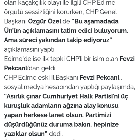
olan kaçakçılık olayı ile ilgili CHP Edirne
İş Dünyası
örgütü sessizliğini korurken, CHP Genel
Bilim Teknoloji
Başkanı
Özgür Özel
de
“Bu aşamadada
Ün’ün açıklamasını tatim edici buluyorum.
English News
Ama süreci yakından takip ediyoruz”
açıklamasını yaptı.
Canlı Maç
Edirne'de ise ilk tepki CHP’li bir isim olan
Fevzi
Finans
Pekcanl
ı’dan geldi.
CHP Edirne eski İl Başkanı
Fevzi Pekcanl
ı,
Genel-A
sosyal medya hesabından yaptığı paylaşımda,
“Asırlık çınar Cumhuriyet Halk Partisi’ni üç
Gündem-Eğitim
kuruşluk adamların ağzına alay konusu
yapan herkese lanet olsun. Partimizi
düşürdüğünüz duruma bakın, hepinize
yazıklar olsun”
dedi.