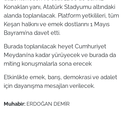
Konakları yanı, Atatürk Stadyumu altındaki
TÜRKİYE
alanda toplanılacak. Platform yetkilileri, tüm
Keşan halkını ve emek dostlarını 1 Mayıs
Bölge
Bayramı’na davet etti.
Güvenlik
Burada toplanılacak heyet Cumhuriyet
Meydanı’na kadar yürüyecek ve burada da
Genel
miting konuşmalarla sona erecek
Politika
Etkinlikte emek, barış, demokrasi ve adalet
için dayanışma mesajları verilecek.
Flaş Haber
Dış Haberler
Muhabir:
ERDOĞAN DEMİR
Magazin