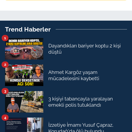
Trend Haberler
1
Dayandıkları bariyer koptu 2 kişi
düştü
2
Ahmet Kargöz yaşam
mücadelesini kaybetti
3
3 kişiyi tabancayla yaralayan
emekli polis tutuklandı
4
İzzetiye İmamı Yusuf Çapraz,
Korudağ'da ölü bulundu