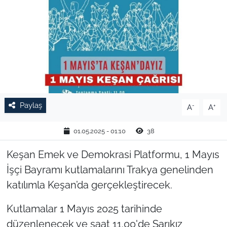
TARIM VE HAYVANCILIK
KÜLTÜR SANAT
RESMİ İLAN
SPOR
Paylaş
-
+
A
A
YAŞAM
01.05.2025 - 01:10
38
EDİRNE
Keşan Emek ve Demokrasi Platformu, 1 Mayıs
İşçi Bayramı kutlamalarını Trakya genelinden
TEKİRDAĞ
katılımla Keşan’da gerçekleştirecek.
KIRKLARELİ
Kutlamalar 1 Mayıs 2025 tarihinde
düzenlenecek ve saat 11.00'de Sarıkız
ÇANAKKALE