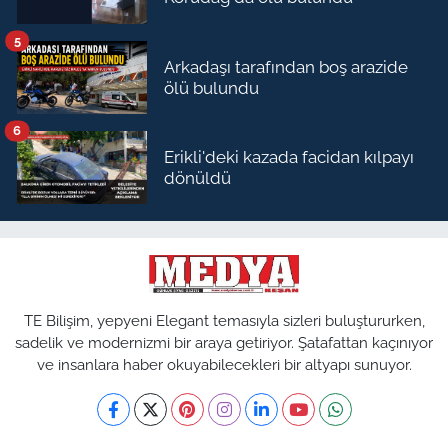
5
Arkadaşı tarafından boş arazide
ölü bulundu
6
Erikli'deki kazada facidan kılpayı
dönüldü
TE Bilişim, yepyeni Elegant temasıyla sizleri buluştururken,
sadelik ve modernizmi bir araya getiriyor. Şatafattan kaçınıyor
ve insanlara haber okuyabilecekleri bir altyapı sunuyor.