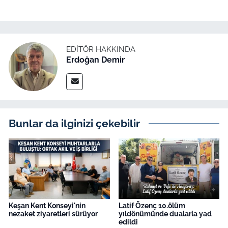
İş Dünyası
Bilim Teknoloji
EDITÖR HAKKINDA
English News
Erdoğan Demir
Canlı Maç
Finans
Bunlar da ilginizi çekebilir
Genel-A
Gündem-Eğitim
Keşan Kent Konseyi'nin
Latif Özenç 10.ölüm
nezaket ziyaretleri sürüyor
yıldönümünde dualarla yad
edildi