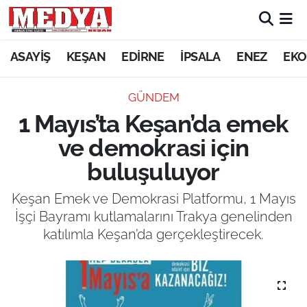
KEŞAN
ASAYİŞ
KEŞAN
EDİRNE
İPSALA
ENEZ
EKO
E-GAZETE
GÜNDEM
1 Mayıs’ta Keşan’da emek
ASAYİŞ
ve demokrasi için
SİYASET
buluşuluyor
GÜNDEM
Keşan Emek ve Demokrasi Platformu, 1 Mayıs
İşçi Bayramı kutlamalarını Trakya genelinden
EKONOMİ
katılımla Keşan’da gerçekleştirecek.
SAĞLIK
EĞİTİM