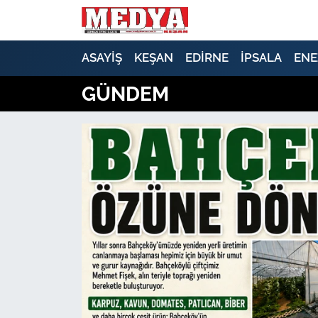
KEŞAN
ASAYİŞ
KEŞAN
EDİRNE
İPSALA
ENE
GÜNDEM
E-GAZETE
ASAYİŞ
SİYASET
GÜNDEM
EKONOMİ
SAĞLIK
EĞİTİM