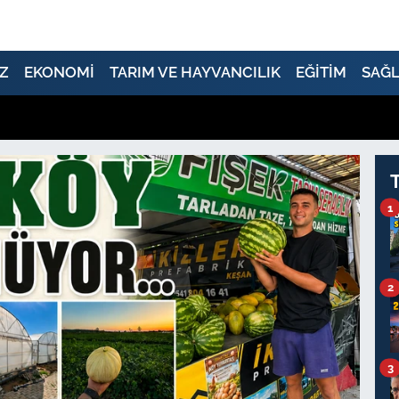
Z
EKONOMİ
TARIM VE HAYVANCILIK
EĞİTİM
SAĞL
1
2
3