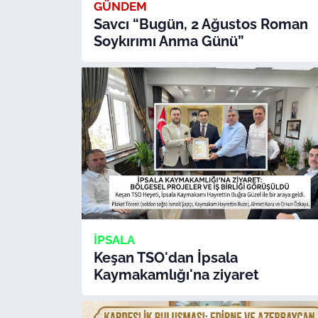
İş Dünyası
GÜNDEM
Savcı “Bugün, 2 Ağustos Roman
Soykırımı Anma Günü”
Bilim Teknoloji
English News
Canlı Maç
Finans
Genel-A
Gündem-Eğitim
İPSALA
Keşan TSO'dan İpsala
Kaymakamlığı'na ziyaret