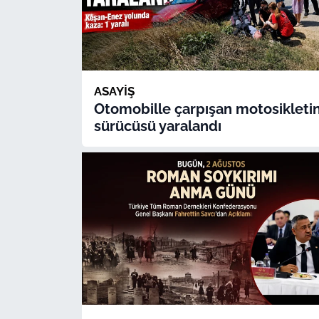
TÜRKİYE
Bölge
ASAYİŞ
Güvenlik
Otomobille çarpışan motosikleti
sürücüsü yaralandı
Genel
Politika
Flaş Haber
Dış Haberler
Magazin