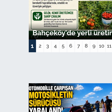
TARIM VE HAYVANCILIK
KÜLTÜR SANAT
Bahçeköy'de yerli üret
RESMİ İLAN
1
2
3
4
5
6
7
8
9
10
11
SPOR
YAŞAM
EDİRNE
TEKİRDAĞ
KIRKLARELİ
ÇANAKKALE