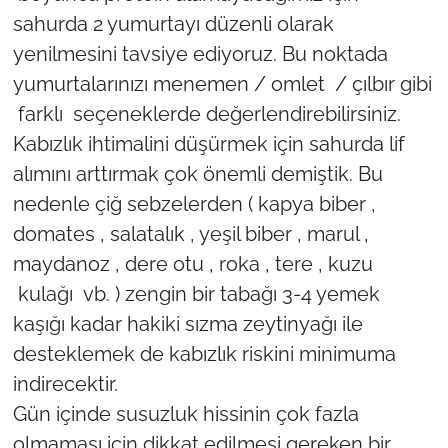
sahurda 2 yumurtayı düzenli olarak
yenilmesini tavsiye ediyoruz. Bu noktada
yumurtalarınızı menemen / omlet / çılbır gibi
farklı seçeneklerde değerlendirebilirsiniz.
Kabızlık ihtimalini düşürmek için sahurda lif
alımını arttırmak çok önemli demiştik. Bu
nedenle çiğ sebzelerden ( kapya biber ,
domates , salatalık , yeşil biber , marul ,
maydanoz , dere otu , roka , tere , kuzu
kulağı vb. ) zengin bir tabağı 3-4 yemek
kaşığı kadar hakiki sızma zeytinyağı ile
desteklemek de kabızlık riskini minimuma
indirecektir.
Gün içinde susuzluk hissinin çok fazla
olmaması için dikkat edilmesi gereken bir