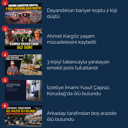
2
Dayandıkları bariyer koptu 2 kişi
düştü
3
Ahmet Kargöz yaşam
mücadelesini kaybetti
4
3 kişiyi tabancayla yaralayan
emekli polis tutuklandı
5
İzzetiye İmamı Yusuf Çapraz,
Korudağ'da ölü bulundu
6
Arkadaşı tarafından boş arazide
ölü bulundu