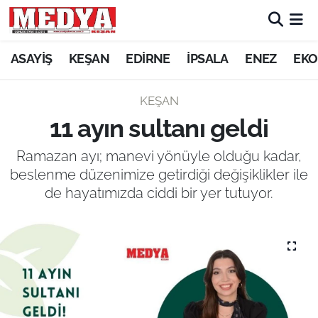
KEŞAN
ASAYİŞ
KEŞAN
EDİRNE
İPSALA
ENEZ
EKO
E-GAZETE
KEŞAN
11 ayın sultanı geldi
ASAYİŞ
Ramazan ayı; manevi yönüyle olduğu kadar,
SİYASET
beslenme düzenimize getirdiği değişiklikler ile
de hayatımızda ciddi bir yer tutuyor.
GÜNDEM
EKONOMİ
SAĞLIK
EĞİTİM