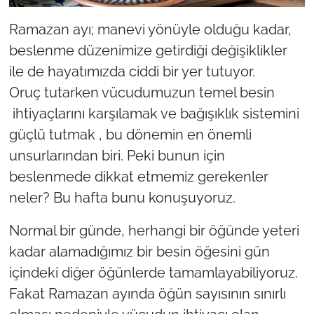
Ramazan ayı; manevi yönüyle olduğu kadar,
TÜRKİYE
beslenme düzenimize getirdiği değişiklikler
Bölge
ile de hayatımızda ciddi bir yer tutuyor.
Oruç tutarken vücudumuzun temel besin
Güvenlik
ihtiyaçlarını karşılamak ve bağışıklık sistemini
güçlü tutmak , bu dönemin en önemli
Genel
unsurlarından biri. Peki bunun için
beslenmede dikkat etmemiz gerekenler
Politika
neler? Bu hafta bunu konuşuyoruz.
Flaş Haber
Normal bir günde, herhangi bir öğünde yeteri
Dış Haberler
kadar alamadığımız bir besin öğesini gün
içindeki diğer öğünlerde tamamlayabiliyoruz.
Magazin
Fakat Ramazan ayında öğün sayısının sınırlı