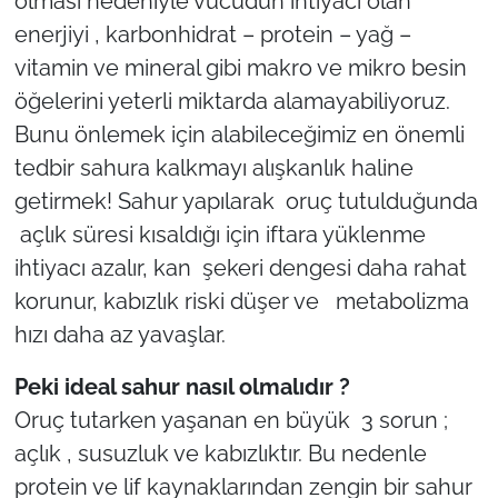
olması nedeniyle vücudun ihtiyacı olan
İş Dünyası
enerjiyi , karbonhidrat – protein – yağ –
Bilim Teknoloji
vitamin ve mineral gibi makro ve mikro besin
öğelerini yeterli miktarda alamayabiliyoruz.
English News
Bunu önlemek için alabileceğimiz en önemli
tedbir sahura kalkmayı alışkanlık haline
Canlı Maç
getirmek! Sahur yapılarak oruç tutulduğunda
açlık süresi kısaldığı için iftara yüklenme
Finans
ihtiyacı azalır, kan şekeri dengesi daha rahat
Genel-A
korunur, kabızlık riski düşer ve metabolizma
hızı daha az yavaşlar.
Gündem-Eğitim
Peki ideal sahur nasıl olmalıdır ?
Oruç tutarken yaşanan en büyük 3 sorun ;
açlık , susuzluk ve kabızlıktır. Bu nedenle
protein ve lif kaynaklarından zengin bir sahur