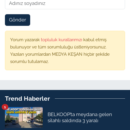
Gönder
Yorum yazarak
topluluk kurallarımızı
kabul etmiş
bulunuyor ve tüm sorumluluğu üstleniyorsunuz.
Yazılan yorumlardan MEDYA KEŞAN hiçbir şekilde
sorumlu tutulamaz.
Trend Haberler
1
BELKOOP’ta meydana gelen
silahlı saldırıda 3 yaralı