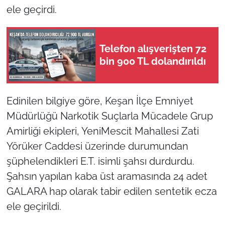
ele geçirdi.
TÜRKİYE
Telefon alışverişten 72
Bölge
bin 900 TL dolandırıldı
Güvenlik
Edinilen bilgiye göre, Keşan İlçe Emniyet
Genel
Müdürlüğü Narkotik Suçlarla Mücadele Grup
Politika
Amirliği ekipleri, YeniMescit Mahallesi Zati
Yörüker Caddesi üzerinde durumundan
Flaş Haber
şüphelendikleri E.T. isimli şahsı durdurdu.
Şahsın yapılan kaba üst aramasında 24 adet
Dış Haberler
GALARA hap olarak tabir edilen sentetik ecza
Magazin
ele geçirildi.