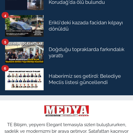
Korudağ'da ölü bulundu
4
Erikli'deki kazada facidan kılpayı
dönüldü
5
Doğduğu topraklarda farkındalık
yarattı
6
Haberimiz ses getirdi: Belediye
Meclis listesi güncellendi
TE Bilişim, yepyeni Elegant temasıyla sizleri buluştururken,
sadelik ve modernizmi bir araya getiriyor. Şatafattan kaçınıyor