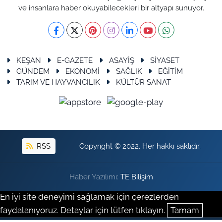
ve insanlara haber okuyabilecekleri bir altyapı sunuyor.
KEŞAN
E-GAZETE
ASAYİŞ
SİYASET
GÜNDEM
EKONOMİ
SAĞLIK
EĞİTİM
TARIM VE HAYVANCILIK
KÜLTÜR SANAT
RSS
Copyright © 2022. Her hakkı saklıdır.
Haber Yazılımı:
TE Bilişim
En iyi site deneyimi sağlamak için çerezlerden
faydalanıyoruz. Detaylar için lütfen tıklayın.
Tamam