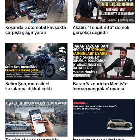
Keşan’da 2 otomobil kavşakta
Akalın: "Tehdit Bitti" demek
çarpıştı 9 ağır yaralı
gerçekçi değildir
Selim Şen, motosiklet
Baran Yazgan’dan Meclis’te
kazalarına dikkat çekti
‘orman yangınları’ uyarısı