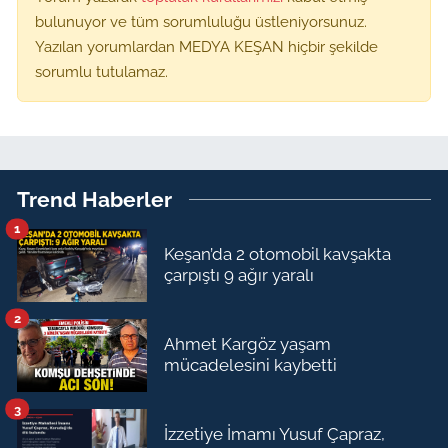
bulunuyor ve tüm sorumluluğu üstleniyorsunuz.
Yazılan yorumlardan MEDYA KEŞAN hiçbir şekilde
sorumlu tutulamaz.
Trend Haberler
1
Keşan’da 2 otomobil kavşakta
çarpıştı 9 ağır yaralı
2
Ahmet Kargöz yaşam
mücadelesini kaybetti
3
İzzetiye İmamı Yusuf Çapraz,