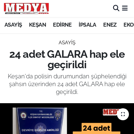
KEŞAN
ASAYİŞ
KEŞAN
EDİRNE
İPSALA
ENEZ
EKO
E-GAZETE
ASAYİŞ
24 adet GALARA hap ele
ASAYİŞ
geçirildi
SİYASET
Keşan'da polisin durumundan şüphelendiği
şahsın üzerinden 24 adet GALARA hap ele
GÜNDEM
geçirildi.
EKONOMİ
SAĞLIK
EĞİTİM