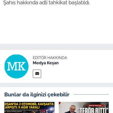
İş Dünyası
Şahıs hakkında adli tahkikat başlatıldı.
Bilim Teknoloji
English News
Canlı Maç
Finans
EDITÖR HAKKINDA
Medya Keşan
Genel-A
Gündem-Eğitim
Bunlar da ilginizi çekebilir