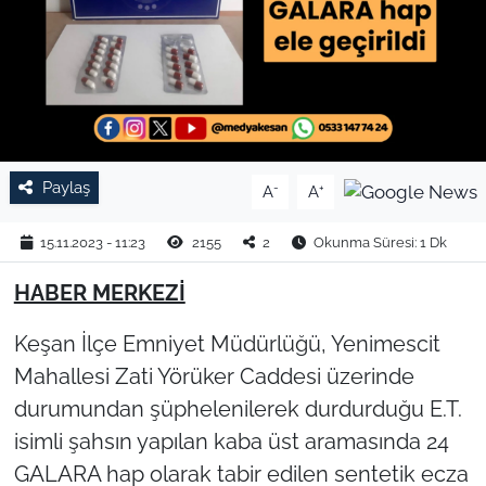
TARIM VE HAYVANCILIK
KÜLTÜR SANAT
RESMİ İLAN
Paylaş
-
+
A
A
SPOR
15.11.2023 - 11:23
2155
2
Okunma Süresi: 1 Dk
YAŞAM
HABER MERKEZİ
EDİRNE
Keşan İlçe Emniyet Müdürlüğü, Yenimescit
TEKİRDAĞ
Mahallesi Zati Yörüker Caddesi üzerinde
durumundan şüphelenilerek durdurduğu E.T.
KIRKLARELİ
isimli şahsın yapılan kaba üst aramasında 24
GALARA hap olarak tabir edilen sentetik ecza
ÇANAKKALE