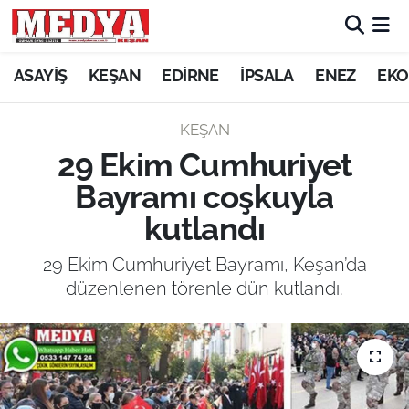
KEŞAN
ASAYİŞ
KEŞAN
EDİRNE
İPSALA
ENEZ
EKO
E-GAZETE
KEŞAN
29 Ekim Cumhuriyet
ASAYİŞ
Bayramı coşkuyla
SİYASET
kutlandı
GÜNDEM
29 Ekim Cumhuriyet Bayramı, Keşan’da
düzenlenen törenle dün kutlandı.
EKONOMİ
SAĞLIK
EĞİTİM