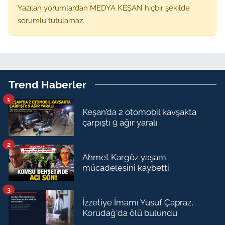
Yazılan yorumlardan MEDYA KEŞAN hiçbir şekilde
sorumlu tutulamaz.
Trend Haberler
1
Keşan’da 2 otomobil kavşakta
çarpıştı 9 ağır yaralı
2
Ahmet Kargöz yaşam
mücadelesini kaybetti
3
İzzetiye İmamı Yusuf Çapraz,
Korudağ'da ölü bulundu