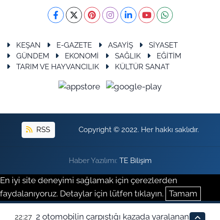
KEŞAN
E-GAZETE
ASAYİŞ
SİYASET
GÜNDEM
EKONOMİ
SAĞLIK
EĞİTİM
TARIM VE HAYVANCILIK
KÜLTÜR SANAT
RSS
Copyright © 2022. Her hakkı saklıdır.
Haber Yazılımı:
TE Bilişim
En iyi site deneyimi sağlamak için çerezlerden
faydalanıyoruz. Detaylar için lütfen tıklayın.
Tamam
2 otomobilin çarpıştığı kazada yaralanan
22:27