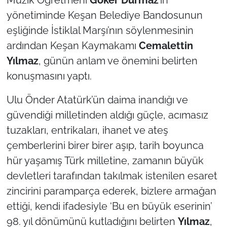
İş Dünyası
yönetiminde Keşan Belediye Bandosunun
eşliğinde İstiklal Marşı’nın söylenmesinin
Bilim Teknoloji
ardından Keşan Kaymakamı
Cemalettin
English News
Yılmaz
, günün anlam ve önemini belirten
konuşmasını yaptı.
Canlı Maç
Ulu Önder Atatürk’ün daima inandığı ve
Finans
güvendiği milletinden aldığı güçle, acımasız
tuzakları, entrikaları, ihanet ve ateş
Genel-A
çemberlerini birer birer aşıp, tarih boyunca
Gündem-Eğitim
hür yaşamış Türk milletine, zamanın büyük
devletleri tarafından takılmak istenilen esaret
zincirini paramparça ederek, bizlere armağan
ettiği, kendi ifadesiyle ‘Bu en büyük eserinin’
98. yıl dönümünü kutladığını belirten
Yılmaz
,