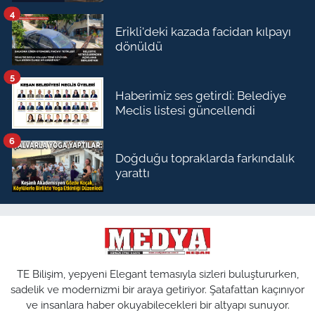
4
Erikli'deki kazada facidan kılpayı
dönüldü
5
Haberimiz ses getirdi: Belediye
Meclis listesi güncellendi
6
Doğduğu topraklarda farkındalık
yarattı
TE Bilişim, yepyeni Elegant temasıyla sizleri buluştururken,
sadelik ve modernizmi bir araya getiriyor. Şatafattan kaçınıyor
ve insanlara haber okuyabilecekleri bir altyapı sunuyor.