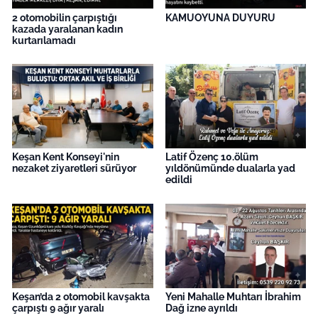
2 otomobilin çarpıştığı
KAMUOYUNA DUYURU
kazada yaralanan kadın
kurtarılamadı
Keşan Kent Konseyi'nin
Latif Özenç 10.ölüm
nezaket ziyaretleri sürüyor
yıldönümünde dualarla yad
edildi
Keşan’da 2 otomobil kavşakta
Yeni Mahalle Muhtarı İbrahim
çarpıştı 9 ağır yaralı
Dağ izne ayrıldı