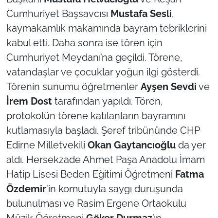
Cumhuriyet Başsavcısı
Mustafa Sesli
,
TÜRKİYE
kaymakamlık makamında bayram tebriklerini
kabul etti. Daha sonra ise tören için
Bölge
Cumhuriyet Meydanı’na geçildi. Törene,
vatandaşlar ve çocuklar yoğun ilgi gösterdi.
Güvenlik
Törenin sunumu öğretmenler
Ayşen Sevdi
ve
Genel
İrem Dost
tarafından yapıldı. Tören,
protokolün törene katılanların bayramını
Politika
kutlamasıyla başladı. Şeref tribününde CHP
Edirne Milletvekili
Okan Gaytancıoğlu
da yer
Flaş Haber
aldı. Hersekzade Ahmet Paşa Anadolu İmam
Dış Haberler
Hatip Lisesi Beden Eğitimi Öğretmeni
Fatma
Özdemir
’in komutuyla saygı duruşunda
Magazin
bulunulması ve Rasim Ergene Ortaokulu
Müzik Öğretmeni
Göker Durmaz
’ın