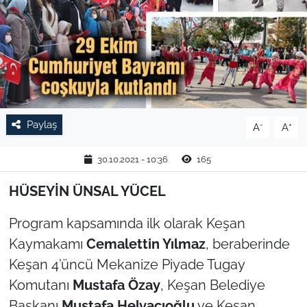
TARIM VE HAYVANCILIK
KÜLTÜR SANAT
RESMİ İLAN
Paylaş
-
+
A
A
SPOR
30.10.2021 - 10:36
165
YAŞAM
HÜSEYİN ÜNSAL YÜCEL
EDİRNE
Program kapsamında ilk olarak Keşan
TEKİRDAĞ
Kaymakamı
Cemalettin Yılmaz
, beraberinde
Keşan 4’üncü Mekanize Piyade Tugay
KIRKLARELİ
Komutanı
Mustafa Özay
, Keşan Belediye
Başkanı
Mustafa Helvacıoğlu
ve Keşan
ÇANAKKALE