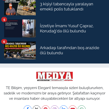
3 kişiyi tabancayla yaralayan
emekli polis tutuklandı
5
İzzetiye İmamı Yusuf Çapraz,
Korudağ'da ölü bulundu
6
Arkadaşı tarafından boş arazide
ölü bulundu
TE Bilişim, yepyeni Elegant temasıyla sizleri buluştururken,
sadelik ve modernizmi bir araya getiriyor. Şatafattan kaçınıyor
ve insanlara haber okuyabilecekleri bir altyapı sunuyor.