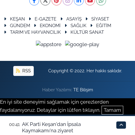
KEŞAN
E-GAZETE
ASAYİŞ
SİYASET
GÜNDEM
EKONOMİ
SAĞLIK
EĞİTİM
TARIM VE HAYVANCILIK
KÜLTÜR SANAT
RSS
Copyright © 2022. Her hakkı saklıdır.
Haber Yazılımı:
TE Bilişim
En iyi site deneyimi sağlamak için çerezlerden
faydalanıyoruz. Detaylar için lütfen tıklayın.
Tamam
AK Parti Keşan'dan İpsala
00:41
Kaymakamı'na ziyaret