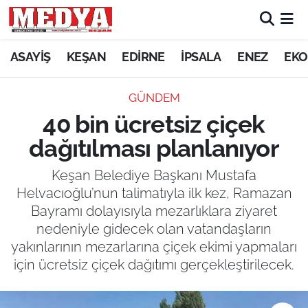
KEŞAN
ASAYİŞ
KEŞAN
EDİRNE
İPSALA
ENEZ
EKO
E-GAZETE
GÜNDEM
40 bin ücretsiz çiçek
ASAYİŞ
dağıtılması planlanıyor
SİYASET
Keşan Belediye Başkanı Mustafa
Helvacıoğlu’nun talimatıyla ilk kez, Ramazan
GÜNDEM
Bayramı dolayısıyla mezarlıklara ziyaret
nedeniyle gidecek olan vatandaşların
EKONOMİ
yakınlarının mezarlarına çiçek ekimi yapmaları
SAĞLIK
için ücretsiz çiçek dağıtımı gerçekleştirilecek.
EĞİTİM