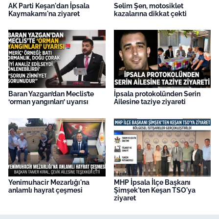
AK Parti Keşan'dan İpsala
Selim Şen, motosiklet
Kaymakamı'na ziyaret
kazalarına dikkat çekti
Baran Yazgan’dan Meclis’te
İpsala protokolünden Serin
‘orman yangınları’ uyarısı
Ailesine taziye ziyareti
Yenimuhacir Mezarlığı'na
MHP İpsala İlçe Başkanı
anlamlı hayrat çeşmesi
Şimşek'ten Keşan TSO'ya
ziyaret