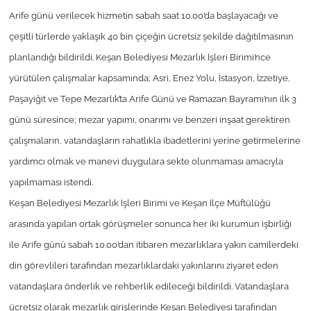
Arife günü verilecek hizmetin sabah saat 10.00’da başlayacağı ve
TÜRKİYE
çeşitli türlerde yaklaşık 40 bin çiçeğin ücretsiz şekilde dağıtılmasının
planlandığı bildirildi. Keşan Belediyesi Mezarlık İşleri Birimi’nce
Bölge
yürütülen çalışmalar kapsamında; Asri, Enez Yolu, İstasyon, İzzetiye,
Paşayiğit ve Tepe Mezarlık’ta Arife Günü ve Ramazan Bayramı’nın ilk 3
Güvenlik
günü süresince; mezar yapımı, onarımı ve benzeri inşaat gerektiren
Genel
çalışmaların, vatandaşların rahatlıkla ibadetlerini yerine getirmelerine
yardımcı olmak ve manevi duygulara sekte olunmaması amacıyla
Politika
yapılmaması istendi.
Keşan Belediyesi Mezarlık İşleri Birimi ve Keşan İlçe Müftülüğü
Flaş Haber
arasında yapılan ortak görüşmeler sonunca her iki kurumun işbirliği
Dış Haberler
ile Arife günü sabah 10.00’dan itibaren mezarlıklara yakın camilerdeki
din görevlileri tarafından mezarlıklardaki yakınlarını ziyaret eden
Magazin
vatandaşlara önderlik ve rehberlik edileceği bildirildi. Vatandaşlara
ücretsiz olarak mezarlık girişlerinde Keşan Belediyesi tarafından