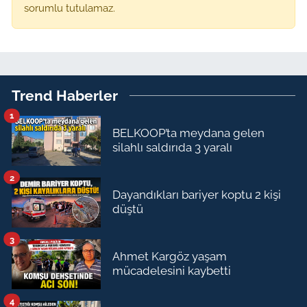
sorumlu tutulamaz.
Trend Haberler
1
BELKOOP’ta meydana gelen
silahlı saldırıda 3 yaralı
2
Dayandıkları bariyer koptu 2 kişi
düştü
3
Ahmet Kargöz yaşam
mücadelesini kaybetti
4