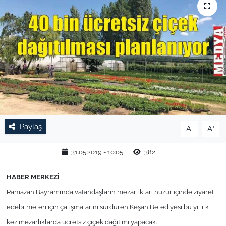
TARIM VE HAYVANCILIK
KÜLTÜR SANAT
RESMİ İLAN
SPOR
YAŞAM
Paylaş
-
+
A
A
EDİRNE
31.05.2019 - 10:05
382
TEKİRDAĞ
HABER MERKEZİ
Ramazan Bayramı’nda vatandaşların mezarlıkları huzur içinde ziyaret
KIRKLARELİ
edebilmeleri için çalışmalarını sürdüren Keşan Belediyesi bu yıl ilk
kez mezarlıklarda ücretsiz çiçek dağıtımı yapacak.
ÇANAKKALE