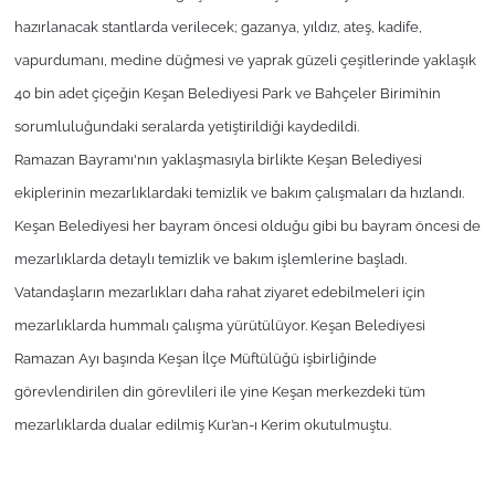
İş Dünyası
hazırlanacak stantlarda verilecek; gazanya, yıldız, ateş, kadife,
vapurdumanı, medine düğmesi ve yaprak güzeli çeşitlerinde yaklaşık
Bilim Teknoloji
40 bin adet çiçeğin Keşan Belediyesi Park ve Bahçeler Birimi’nin
English News
sorumluluğundaki seralarda yetiştirildiği kaydedildi.
Ramazan Bayramı'nın yaklaşmasıyla birlikte Keşan Belediyesi
Canlı Maç
ekiplerinin mezarlıklardaki temizlik ve bakım çalışmaları da hızlandı.
Keşan Belediyesi her bayram öncesi olduğu gibi bu bayram öncesi de
Finans
mezarlıklarda detaylı temizlik ve bakım işlemlerine başladı.
Genel-A
Vatandaşların mezarlıkları daha rahat ziyaret edebilmeleri için
mezarlıklarda hummalı çalışma yürütülüyor. Keşan Belediyesi
Gündem-Eğitim
Ramazan Ayı başında Keşan İlçe Müftülüğü işbirliğinde
görevlendirilen din görevlileri ile yine Keşan merkezdeki tüm
mezarlıklarda dualar edilmiş Kur’an-ı Kerim okutulmuştu.