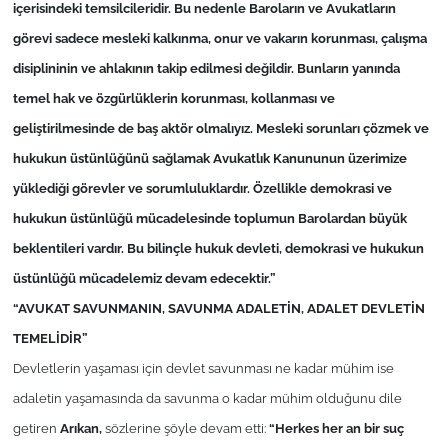
içerisindeki temsilcileridir. Bu nedenle Baroların ve Avukatların
görevi sadece mesleki kalkınma, onur ve vakarın korunması, çalışma
TÜRKİYE
disiplininin ve ahlakının takip edilmesi değildir. Bunların yanında
Bölge
temel hak ve özgürlüklerin korunması, kollanması ve
geliştirilmesinde de baş aktör olmalıyız. Mesleki sorunları çözmek ve
Güvenlik
hukukun üstünlüğünü sağlamak Avukatlık Kanununun üzerimize
yüklediği görevler ve sorumluluklardır. Özellikle demokrasi ve
Genel
hukukun üstünlüğü mücadelesinde toplumun Barolardan büyük
beklentileri vardır. Bu bilinçle hukuk devleti, demokrasi ve hukukun
Politika
üstünlüğü mücadelemiz devam edecektir.”
Flaş Haber
“AVUKAT SAVUNMANIN, SAVUNMA ADALETİN, ADALET DEVLETİN
TEMELİDİR”
Dış Haberler
Devletlerin yaşaması için devlet savunması ne kadar mühim ise
adaletin yaşamasında da savunma o kadar mühim olduğunu dile
Magazin
getiren
Arıkan,
sözlerine şöyle devam etti:
“Herkes her an bir suç