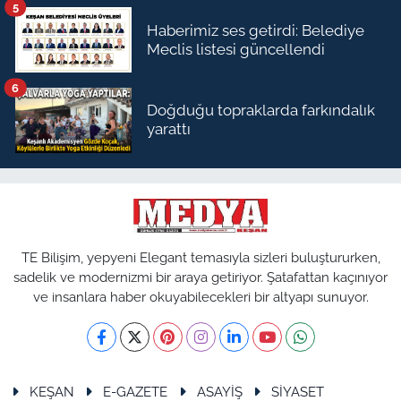
5
Haberimiz ses getirdi: Belediye
Meclis listesi güncellendi
6
Doğduğu topraklarda farkındalık
yarattı
TE Bilişim, yepyeni Elegant temasıyla sizleri buluştururken,
sadelik ve modernizmi bir araya getiriyor. Şatafattan kaçınıyor
ve insanlara haber okuyabilecekleri bir altyapı sunuyor.
KEŞAN
E-GAZETE
ASAYİŞ
SİYASET