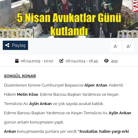
TARIM VE HAYVANCILIK
KÜLTÜR SANAT
RESMİ İLAN
Paylaş
-
+
A
A
SPOR
06.04.2019 - 10:02
06.04.2024 - 16:45
459
YAŞAM
SONGÜL KONAR
Düzenlenen törene Cumhuriyet Başsavcısı
Alper Arıtan
, Kıdemli
EDİRNE
Hâkim
Metin Köse
,
Edirne Barosu Başkan Yardımcısı ve Keşan
Temsilcisi Av.
Aylin Arıkan
ve çok sayıda avukat katıldı.
TEKİRDAĞ
Edirne Barosu Başkan Yardımcısı ve Keşan Temsilcisi Av.
Aylin Arıkan
KIRKLARELİ
günün anlam konuşmasını yaptı.
Arıkan
konuşmasında şunlara yer verdi:
“
Avukatlar, halkın yargı erki
ÇANAKKALE