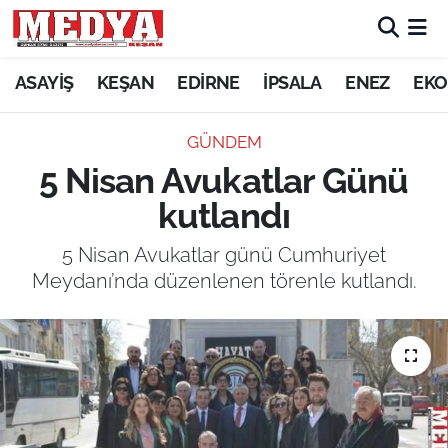
KEŞAN
ASAYİŞ
KEŞAN
EDİRNE
İPSALA
ENEZ
EKO
E-GAZETE
GÜNDEM
5 Nisan Avukatlar Günü
ASAYİŞ
kutlandı
SİYASET
5 Nisan Avukatlar günü Cumhuriyet
Meydanı’nda düzenlenen törenle kutlandı.
GÜNDEM
EKONOMİ
SAĞLIK
EĞİTİM