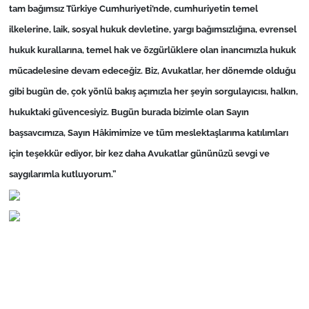
t
am bağımsız Türkiye Cumhuriyeti’nde, cumhuriyetin temel
ilkelerine, laik, sosyal hukuk devletine, yargı bağımsızlığına, evrensel
hukuk kurallarına, temel hak ve özgürlüklere olan inancımızla hukuk
mücadelesine devam ede
ceğiz. Biz, Avukatlar, her dönemde olduğu
gibi bugün de, çok yönlü bakış açımızla her şeyin sorgulayıcısı, halkın,
hukuktaki güvencesiyiz.
Bugün burada bizimle olan Sayın
başsavcımıza, Sayın Hâkimimize ve tüm meslektaşlarıma katılımları
için teşekkür ediyor, bir kez daha Avukatlar gününüzü sevgi ve
saygılarımla kutluyorum.”