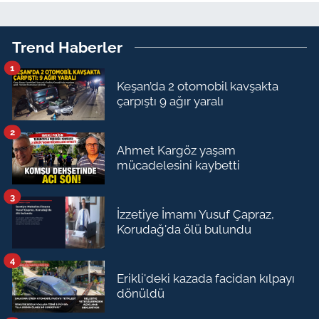
Trend Haberler
1
Keşan’da 2 otomobil kavşakta
çarpıştı 9 ağır yaralı
2
Ahmet Kargöz yaşam
mücadelesini kaybetti
3
İzzetiye İmamı Yusuf Çapraz,
Korudağ'da ölü bulundu
4
Erikli'deki kazada facidan kılpayı
dönüldü