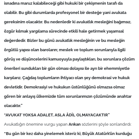
İş Dünyası
isnadına maruz kalabileceği gibi hukuki bir çekişmenin tarafı da
olabilir. Bu gibi durumlarda profesyonel bir desteğe yani avukata
Bilim Teknoloji
gereksinim olacaktır. Bu nedenledir ki avukatlık mesleğini bağımsız,
özgür kılmak yargılama sürecinde etkili hale getirmek yaşamsal
English News
değerdedir. Bizler bu günü avukatlık mesleğinin ve bu mesleğin
Canlı Maç
örgütlü yapısı olan baroların; meslek ve toplum sorunlarıyla ilgili
görüş ve düşüncelerini kamuoyuyla paylaştıkları, bu sorunlara çözüm
Finans
önerileri sundukları bir gün olması dolayısı ile ayrı bir ehemmiyetle
karşılarız. Çağdaş toplumların ihtiyacı olan şey demokrasi ve hukuk
Genel-A
devletidir. Demokrasiyi ve hukukun üstünlüğünü olmazsa olmaz
gören bir anlayış ülkemizde tüm sorunlarımızın çözümünde anahtar
Gündem-Eğitim
olacaktır.”
“AVUKAT YOKSA ADALET, ASLA ÂDİL OLMAYACAKTIR”
Avukatlığın önemine vurgu yapan
Arıkan
sözlerini şöyle sonlandırdı:
“Bu gün bir kez daha yinelemek isteriz ki;
Büyük Atatürk’ün kurduğu