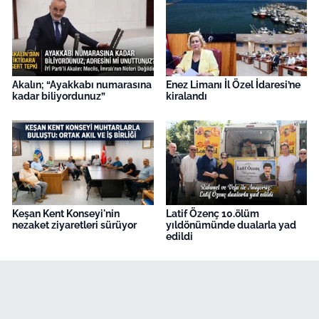
Akalın; “Ayakkabı numarasına
Enez Limanı İl Özel İdaresi’ne
kadar biliyordunuz”
kiralandı
Keşan Kent Konseyi'nin
Latif Özenç 10.ölüm
nezaket ziyaretleri sürüyor
yıldönümünde dualarla yad
edildi