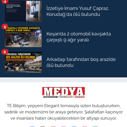
4
İzzetiye İmamı Yusuf Çapraz,
Korudağ'da ölü bulundu
5
Keşan’da 2 otomobil kavşakta
çarpıştı 9 ağır yaralı
6
Arkadaşı tarafından boş arazide
ölü bulundu
TE Bilişim, yepyeni Elegant temasıyla sizleri buluştururken,
sadelik ve modernizmi bir araya getiriyor. Şatafattan kaçınıyor
ve insanlara haber okuyabilecekleri bir altyapı sunuyor.