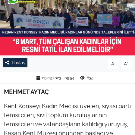
TARIM VE HAYVANCILIK
KÜLTÜR SANAT
RESMİ İLAN
SPOR
Paylaş
-
+
A
A
YAŞAM
09.03.2023 - 09:54
835
EDİRNE
MEHMET AYTAÇ
TEKİRDAĞ
Kent Konseyi Kadın Meclisi üyeleri, siyasi parti
temsilcileri, sivil toplum kuruluşlarının
KIRKLARELİ
temsilcileri ve vatandaşların katıldığı yürüyüş,
Keşan Kent Müzesi önünden başladı ve
ÇANAKKALE