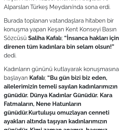
Alparslan Türkeş Meydanı’nda sona erdi.
TÜRKİYE
Burada toplanan vatandaşlara hitaben bir
Bölge
konuşma yapan Keşan Kent Konseyi Basın
Sözcüsü
Saliha
Kafalı
;
“İnsanca hakları için
Güvenlik
direnen tüm kadınlara bin selam olsun!”
dedi.
Genel
Kadınların gününü kutlayarak konuşmasına
Politika
başlayan
Kafalı
;
“Bu gün bizi biz eden,
ailelerimizin temeli sayılan kadınlarımızın
Flaş Haber
günüdür. Dünya Kadınlar Günüdür. Kara
Dış Haberler
Fatmaların, Nene Hatunların
günüdür.Kurtuluşu omuzlayan cenneti
Magazin
ayakları altında taşıyan kadınlarımızın
günüdür. Kimi zaman anamız, bacımız,