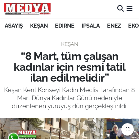
KEŞAN
ASAYİŞ
KEŞAN
EDİRNE
İPSALA
ENEZ
EKO
E-GAZETE
KEŞAN
“8 Mart, tüm çalışan
ASAYİŞ
kadınlar için resmi tatil
SİYASET
ilan edilmelidir”
GÜNDEM
Keşan Kent Konseyi Kadın Meclisi tarafından 8
Mart Dünya Kadınlar Günü nedeniyle
EKONOMİ
düzenlenen yürüyüş dün gerçekleştirildi.
SAĞLIK
EĞİTİM