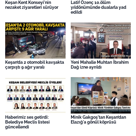
Keşan Kent Konseyi'nin
Latif Özenç 10.ölüm
nezaket ziyaretleri sürüyor
yıldönümünde dualarla yad
edildi
Keşan’da 2 otomobil kavşakta
Yeni Mahalle Muhtarı İbrahim
çarpıştı 9 ağır yaralı
Dağ izne ayrıldı
Haberimiz ses getirdi:
Minik Gakgoş'tan Keşan’dan
Belediye Meclis listesi
Elazığ'a gönül köprüsü
güncellendi