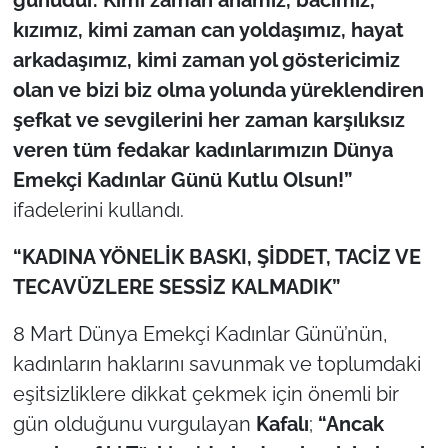
İş Dünyası
kızımız, kimi zaman can yoldaşımız, hayat
arkadaşımız, kimi zaman yol göstericimiz
Bilim Teknoloji
olan ve bizi biz olma yolunda yüreklendiren
English News
şefkat ve sevgilerini her zaman karşılıksız
veren tüm fedakar kadınlarımızın Dünya
Canlı Maç
Emekçi Kadınlar Günü Kutlu Olsun!”
ifadelerini kullandı.
Finans
“KADINA YÖNELİK BASKI, ŞİDDET, TACİZ VE
Genel-A
TECAVÜZLERE SESSİZ KALMADIK”
Gündem-Eğitim
8 Mart Dünya Emekçi Kadınlar Günü’nün,
kadınların haklarını savunmak ve toplumdaki
eşitsizliklere dikkat çekmek için önemli bir
gün olduğunu vurgulayan
Kafalı
;
“Ancak