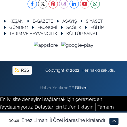
KEŞAN
E-GAZETE
ASAYİŞ
SİYASET
GÜNDEM
EKONOMİ
SAĞLIK
EĞİTİM
TARIM VE HAYVANCILIK
KÜLTÜR SANAT
RSS
Copyright © 2022. Her hakkı saklıdır.
Haber Yazılımı:
TE Bilişim
En iyi site deneyimi sağlamak için çerezlerden
faydalanıyoruz. Detaylar için lütfen tıklayın.
Tamam
Enez Limanı İl Özel İdaresi’ne kiralandı
00:48