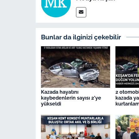
Bunlar da ilginizi çekebilir
Kazada hayatını
2 otomobil
kaybedenlerin sayısı 2'ye
kazada ya
yükseldi
kurtarıla