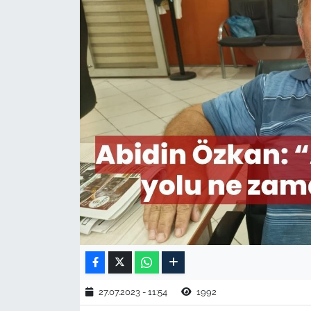
TARIM VE HAYVANCILIK
KÜLTÜR SANAT
RESMİ İLAN
SPOR
YAŞAM
EDİRNE
TEKİRDAĞ
KIRKLARELİ
27.07.2023 - 11:54
1992
ÇANAKKALE