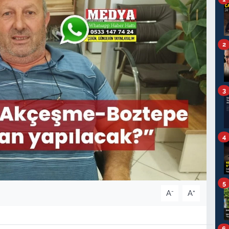
2
3
4
5
-
+
A
A
6