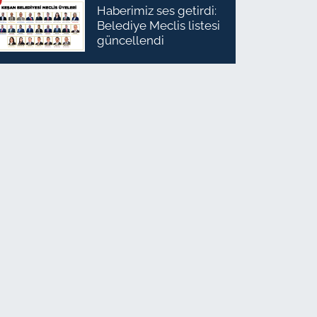
Haberimiz ses getirdi:
Belediye Meclis listesi
güncellendi