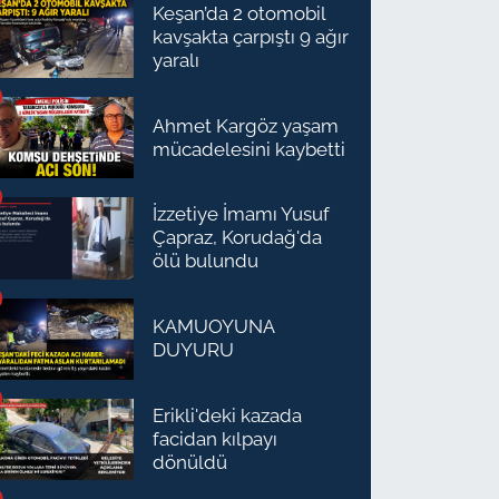
Keşan’da 2 otomobil
kavşakta çarpıştı 9 ağır
yaralı
Ahmet Kargöz yaşam
mücadelesini kaybetti
İzzetiye İmamı Yusuf
Çapraz, Korudağ'da
ölü bulundu
KAMUOYUNA
DUYURU
Erikli'deki kazada
facidan kılpayı
dönüldü