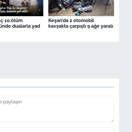
nç 10.ölüm
Keşan’da 2 otomobil
ünde dualarla yad
kavşakta çarpıştı 9 ağır yaralı