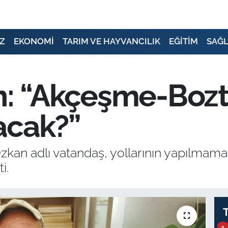
Z
EKONOMİ
TARIM VE HAYVANCILIK
EĞİTİM
SAĞL
n: “Akçeşme-Bozt
acak?”
n adlı vatandaş, yollarının yapılmaması 
i.
1