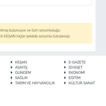
etmiş bulunuyor ve tüm sorumluluğu
A KEŞAN hiçbir şekilde sorumlu tutulamaz.
KEŞAN
E-GAZETE
ASAYİŞ
SİYASET
GÜNDEM
EKONOMİ
SAĞLIK
EĞİTİM
TARIM VE HAYVANCILIK
KÜLTÜR SANAT