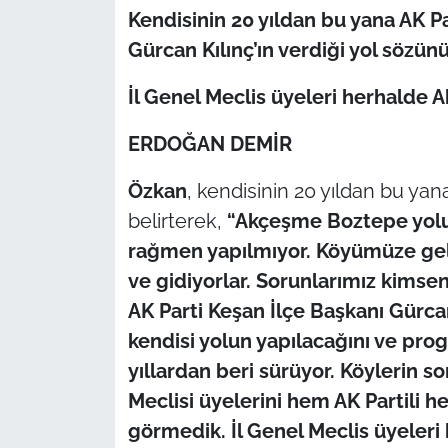
Kendisinin 20 yıldan bu yana AK Pa
TÜRKİYE
Gürcan Kılınç’ın verdiği yol sözü
İl Genel Meclis üyeleri herhalde 
Bölge
ERDOĞAN DEMİR
Güvenlik
Özkan
, kendisinin 20 yıldan bu yan
Genel
belirterek,
“Akçeşme Boztepe yolu
rağmen yapılmıyor. Köyümüze gelen
Politika
ve gidiyorlar. Sorunlarımız kims
Flaş Haber
AK Parti Keşan İlçe Başkanı Gürca
kendisi yolun yapılacağını ve pr
Dış Haberler
yıllardan beri sürüyor. Köylerin so
Meclisi üyelerini hem AK Partili 
Magazin
görmedik. İl Genel Meclis üyeleri