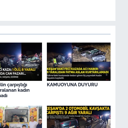
in çarpıştığı
KAMUOYUNA DUYURU
ralanan kadın
madı