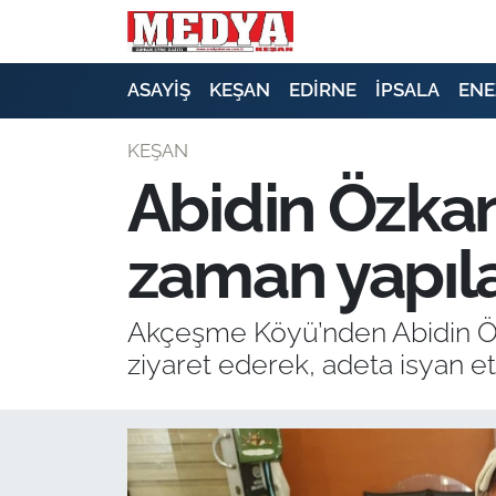
KEŞAN
ASAYİŞ
KEŞAN
EDİRNE
İPSALA
ENE
E-GAZETE
KEŞAN
Abidin Özka
ASAYİŞ
zaman yapıl
SİYASET
GÜNDEM
Akçeşme Köyü’nden Abidin Özka
ziyaret ederek, adeta isyan ett
EKONOMİ
SAĞLIK
EĞİTİM