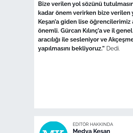
İş Dünyası
Bize verilen yol sözünü tutulması
kadar önem verirken bize verilen
Bilim Teknoloji
Keşan’a giden lise öğrencilerimiz
önemli. Gürcan Kılınç’a ve il gene
English News
aracılığı ile sesleniyor ve Akçeş
Canlı Maç
yapılmasını bekliyoruz.”
Dedi.
Finans
Genel-A
Gündem-Eğitim
EDITÖR HAKKINDA
Medya Keşan