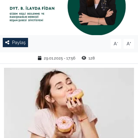
TARIM VE HAYVANCILIK
KÜLTÜR SANAT
RESMİ İLAN
Paylaş
-
+
A
A
SPOR
29.01.2025 - 17:56
128
YAŞAM
EDİRNE
TEKİRDAĞ
KIRKLARELİ
ÇANAKKALE