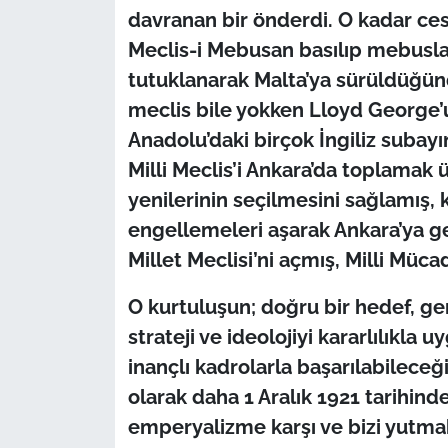
davranan bir önderdi. O kadar cesu
Meclis-i Mebusan basılıp mebuslar
tutuklanarak Malta’ya sürüldüğünd
meclis bile yokken Lloyd George’
Anadolu’daki birçok İngiliz subay
Milli Meclis’i Ankara’da toplamak
yenilerinin seçilmesini sağlamış,
engellemeleri aşarak Ankara’ya ge
Millet Meclisi’ni açmış, Milli Müc
O kurtuluşun; doğru bir hedef, gerçe
strateji ve ideolojiyi kararlılıkla
inançlı kadrolarla başarılabileceği
olarak daha 1 Aralık 1921 tarihin
emperyalizme karşı ve bizi yutma