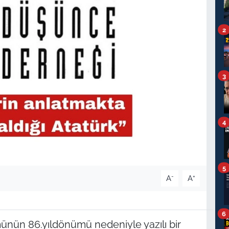
2
3
4
5
-
+
A
A
6
nün 86.yıldönümü nedeniyle yazılı bir