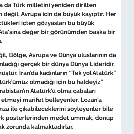
a da Türk milletini yeniden dirilten
n değil, Avrupa için de büyük kayıptır. Her
ktükleri içten gözyaşları bu büyük
Ata'sına değer bir görünümden başka bir
.
ğil, Bölge, Avrupa ve Dünya uluslarının da
nladığı gerçek bir dünya Dünya Lideridir.
ştür. İran’da kadınların “Tek yol Atatürk”
tatürk’ümüz olmadığı için bu haldeyiz”
rabistan’ın Atatürk’ü olma çabaları
t etmeyi marifet belleyenler, Lozan’a
za ile çıkabileceklerini söyleyenler bile
türk posterlerinden medet ummak, dönüp
ak zorunda kalmaktadırlar.