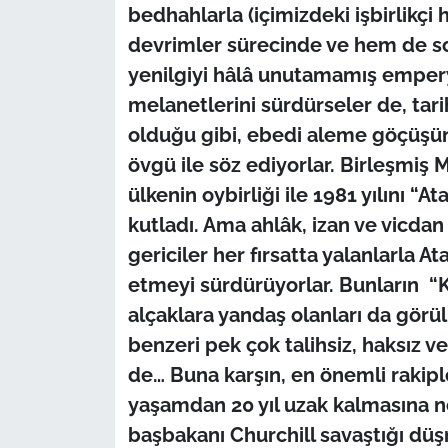
bedhahlarla (içimizdeki işbirlikçi
devrimler sürecinde ve hem de so
yenilgiyi hâlâ unutamamış empery
melanetlerini sürdürseler de, tari
olduğu gibi, ebedi aleme göçüşün
övgü ile söz ediyorlar. Birleşmiş 
ülkenin oybirliği ile 1981 yılını “At
kutladı. Ama ahlâk, izan ve vicda
gericiler her fırsatta yalanlarla 
etmeyi sürdürüyorlar. Bunların “
alçaklara yandaş olanları da görül
benzeri pek çok talihsiz, haksız v
de… Buna karşın, en önemli rakiple
yaşamdan 20 yıl uzak kalmasına n
başbakanı Churchill savaştığı dü