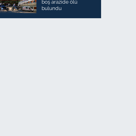
boş arazide ölü
bulundu