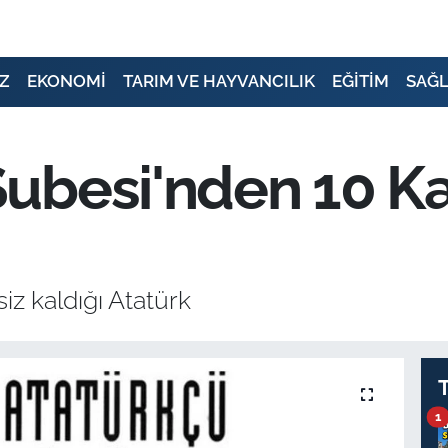
Z
EKONOMİ
TARIM VE HAYVANCILIK
EĞİTİM
SAĞL
ubesi'nden 10 K
iz kaldığı Atatürk
1