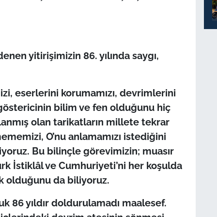
nen yitirişimizin 86. yılında saygı,
izi, eserlerini korumam
ızı, devrimlerini
göstericinin bilim ve fen olduğunu hiç
nmış olan tarikatların millete tekrar
mememizi, O’nu anlamamızı istediğini
iyoruz. Bu bilinçle görevimizin; muasır
k İstiklâl ve Cumhuriyeti’ni her koşulda
k olduğunu da biliyoruz.
şluk 86 yıldır doldurulamadı maalesef.