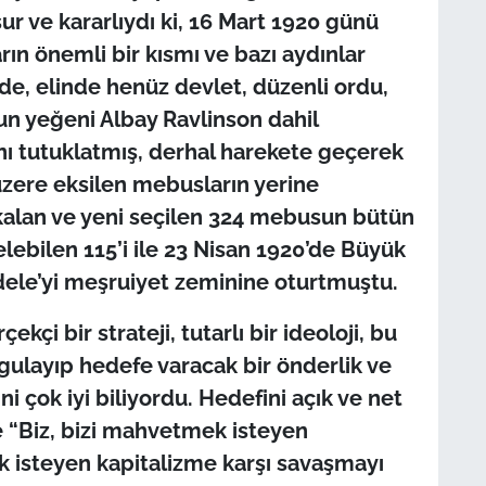
r ve kararlıydı ki, 16 Mart 1920 günü
ın önemli bir kısmı ve bazı aydınlar
e, elinde henüz devlet, düzenli ordu,
un yeğeni Albay Ravlinson dahil
ını tutuklatmış, derhal harekete geçerek
 üzere eksilen mebusların yerine
 kalan ve yeni seçilen 324 mebusun bütün
lebilen 115’i ile 23 Nisan 1920’de Büyük
adele’yi meşruiyet zeminine oturtmuştu.
kçi bir strateji, tutarlı bir ideoloji, bu
 uygulayıp hedefe varacak bir önderlik ve
ni çok iyi biliyordu. Hedefini açık ve net
de “Biz, bizi mahvetmek isteyen
k isteyen kapitalizme karşı savaşmayı