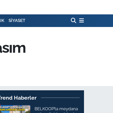
IK
SİYASET
asım
Trend Haberler
BELKOOP’ta meydana