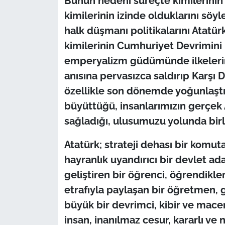
Bunun nedeni süreçte kimilerinin 
İş Dünyası
kimilerinin izinde olduklarını söyl
Bilim Teknoloji
halk düşmanı politikalarını Atatür
kimilerinin Cumhuriyet Devrimini 
English News
emperyalizm güdümünde ilkelerine,
anısına pervasızca saldırıp Karşı
Canlı Maç
özellikle son dönemde yoğunlaştırı
büyüttüğü, insanlarımızın gerçek A
Finans
sağladığı, ulusumuzu yolunda birl
Genel-A
Atatürk; strateji dehas
ı bir komut
Gündem-Eğitim
hayranlık uyandırıcı bir devlet ad
geliştiren bir öğrenci, öğrendikler
etrafıyla paylaşan bir öğretmen,
büyük bir devrimci, kibir ve mace
insan, inanılmaz cesur, kararlı ve