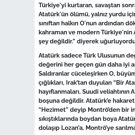
Türkiye'yi kurtaran, savaştan sonr
Atatürk'ün ölümü, yalnız yurdu içi
sınıftan halkın O'nun ardından dö
kahraman ve modern Türkiye'nin 
şey değildir.” diyerek uğurluyordu
Atatürk sadece Türk Ulusunun de
değerini her geçen gün daha iyi a
Saldıranlar cüceleşirken O, büyümü
çığlıkları, Irak’tan duyulan “Bir A
hayıflanmaları, Suudi veliahtının A
boşuna değildir. Atatürk’e hakare
“Hezimet” deyip Montrö’den bir im
sıkıştıklarında boydan boya Ata
dolaşıp Lozan’a, Montrö’ye sarılm