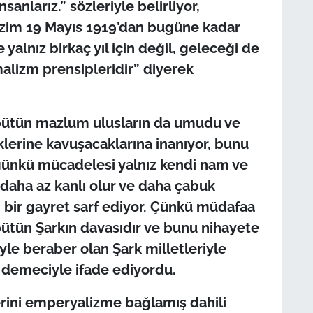
anlarız.” sözleriyle belirliyor,
Bizim 19 Mayıs 1919’dan bugüne kadar
 yalnız birkaç yıl için değil, geleceği de
alizm prensipleridir” diyerek
 bütün mazlum ulusların da umudu ve
klerine kavuşacaklarına inanıyor, bunu
ugünkü mücadelesi yalnız kendi nam ve
 daha az kanlı olur ve daha çabuk
m bir gayret sarf ediyor. Çünkü müdafaa
bütün Şarkın davasıdır ve bunu nihayete
yle beraber olan Şark milletleriyle
 demeciyle ifade ediyordu.
erini emperyalizme ba
ğlamış dahili