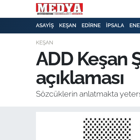
KEŞAN
ASAYİŞ
KEŞAN
EDİRNE
İPSALA
ENE
E-GAZETE
KEŞAN
ADD Keşan Ş
ASAYİŞ
açıklaması
SİYASET
GÜNDEM
Sözcüklerin anlatmakta yeters
EKONOMİ
SAĞLIK
EĞİTİM