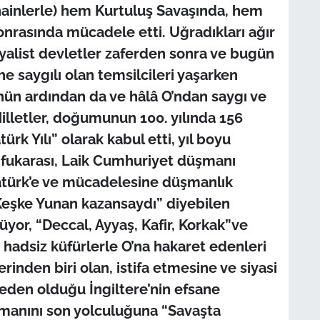
 hainlerle) hem Kurtuluş Savaşında, hem
nrasında mücadele etti. Uğradıkları ağır
alist devletler zaferden sonra ve bugün
he saygılı olan temsilcileri yaşarken
ün ardından da ve hâlâ O’ndan saygı ve
Milletler, doğumunun 100. yılında 156
atürk Yılı” olarak kabul etti, yıl boyu
n fukarası, Laik Cumhuriyet düşmanı
Atatürk’e ve mücadelesine düşmanlık
Keşke Yunan kazansaydı” diyebilen
üyor, “Deccal, Ayyaş, Kafir, Korkak”ve
e hadsiz küfürlerle O’na hakaret edenleri
rinden biri olan, istifa etmesine ve siyasi
eden olduğu İngiltere’nin efsane
şmanını son yolculuğuna “Savaşta