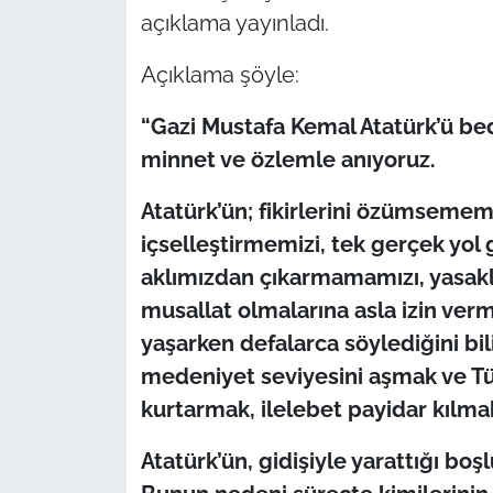
açıklama yayınladı.
TÜRKİYE
Açıklama şöyle:
Bölge
“Gazi Mustafa Kemal Atatürk’ü bede
minnet ve özlemle anıyoruz.
Güvenlik
Atatürk’ün; fikirlerini özümsemem
Genel
içselleştirmemizi, tek gerçek yol 
aklımızdan çıkarmamamızı, yasakla
Politika
musallat olmalarına asla izin ver
Flaş Haber
yaşarken defalarca söylediğini bil
medeniyet seviyesini aşmak ve Tür
Dış Haberler
kurtarmak, ilelebet payidar kılma
Magazin
Atatürk’ün, gidişiyle yarattığı bo