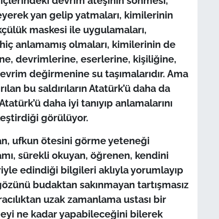
içlerindeki devrim ateşinin sönmesi,
eyerek yan gelip yatmaları, kimilerinin
kçülük maskesi ile uygulamaları,
hiç anlamamış olmaları, kimilerinin de
 devrimlerine, eserlerine, kişiliğine,
 Devrim değirmenine su taşımalarıdır. Ama
lan bu saldırıların Atatürk’ü daha da
tatürk’ü daha iyi tanıyıp anlamalarını
eştirdiği görülüyor.
an, ufkun ötesini görme yeteneği
amı, sürekli okuyan, öğrenen, kendini
iyle edindiği bilgileri aklıyla yorumlayıp
 gözünü budaktan sakınmayan tartışmasız
racılıktan uzak zamanlama ustası bir
 neyi ne kadar yapabileceğini bilerek