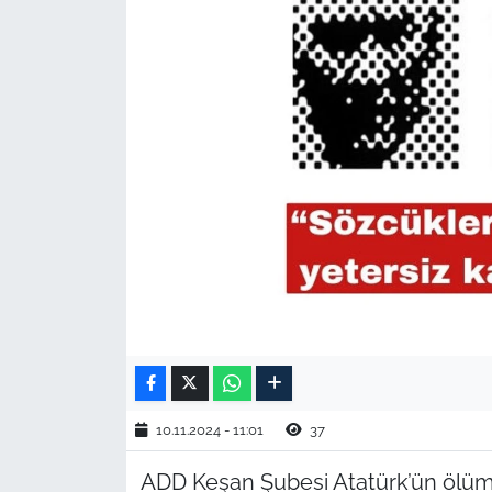
TARIM VE HAYVANCILIK
KÜLTÜR SANAT
RESMİ İLAN
SPOR
YAŞAM
EDİRNE
TEKİRDAĞ
KIRKLARELİ
10.11.2024 - 11:01
37
ADD Keşan Şubesi Atatürk’ün ölümü
ÇANAKKALE