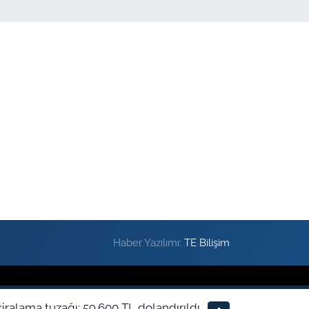
Haber Yazılımı:
TE Bilişim
kiralama tuzağı: 59.600 TL dolandırıldı