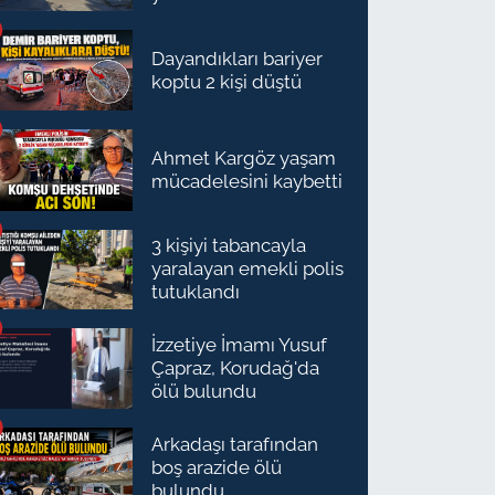
Dayandıkları bariyer
koptu 2 kişi düştü
Ahmet Kargöz yaşam
mücadelesini kaybetti
3 kişiyi tabancayla
yaralayan emekli polis
tutuklandı
İzzetiye İmamı Yusuf
Çapraz, Korudağ'da
ölü bulundu
Arkadaşı tarafından
boş arazide ölü
bulundu