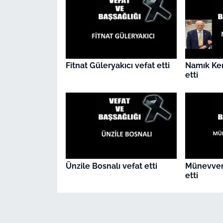
Fitnat Güleryakıcı vefat etti
Namık Ke
etti
Ünzile Bosnalı vefat etti
Münevver
etti