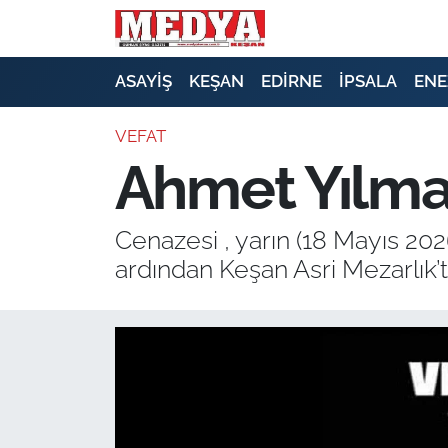
KEŞAN
ASAYİŞ
KEŞAN
EDİRNE
İPSALA
ENE
E-GAZETE
VEFAT
Ahmet Yılmaz
ASAYİŞ
SİYASET
Cenazesi , yarın (18 Mayıs 202
ardından Keşan Asri Mezarlık’t
GÜNDEM
EKONOMİ
SAĞLIK
EĞİTİM