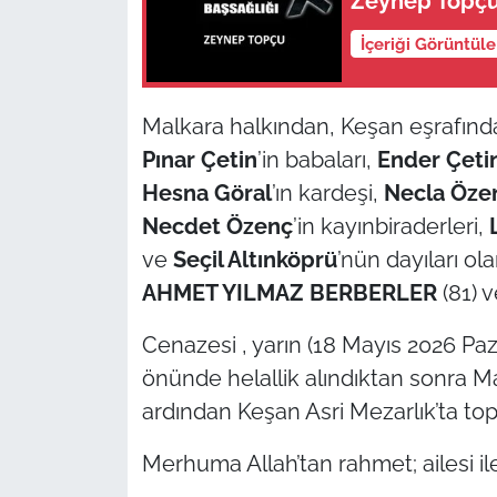
Zeynep Topçu 
İçeriği Görüntül
TÜRKİYE
Bölge
Malkara halkından, Keşan eşrafınd
Pınar Çetin
’in babaları,
Ender Çeti
Güvenlik
Hesna Göral
’ın kardeşi,
Necla Öze
Genel
Necdet Özenç
’in kayınbiraderleri,
ve
Seçil Altınköprü
’nün dayıları ol
Politika
AHMET YILMAZ BERBERLER
(81) v
Flaş Haber
Cenazesi
, yarın (18 Mayıs 2026 Paz
önünde helallik alındıktan sonra M
Dış Haberler
ardından Keşan Asri Mezarlık’ta top
Magazin
Merhuma Allah’tan rahmet; ailesi ile 