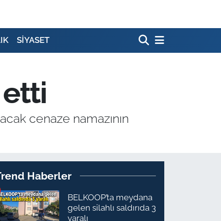
IK
SİYASET
etti
lınacak cenaze namazının
Trend Haberler
BELKOOP’ta meydana
gelen silahlı saldırıda 3
yaralı