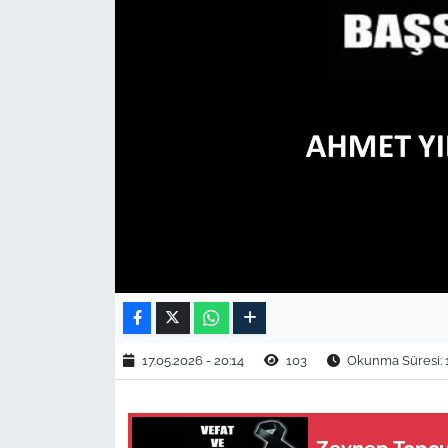
TARIM VE HAYVANCILIK
KÜLTÜR SANAT
RESMİ İLAN
SPOR
YAŞAM
EDİRNE
TEKİRDAĞ
17.05.2026 - 20:14
103
Okunma Süresi: 
KIRKLARELİ
ÇANAKKALE