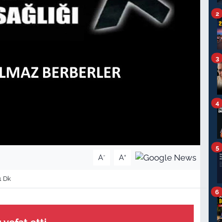
2
3
4
5
-
+
A
A
1 Dk
6