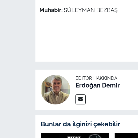
İş Dünyası
Muhabir:
SÜLEYMAN BEZBAŞ
Bilim Teknoloji
English News
Canlı Maç
Finans
EDITÖR HAKKINDA
Genel-A
Erdoğan Demir
Gündem-Eğitim
Bunlar da ilginizi çekebilir