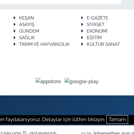
KEŞAN
E-GAZETE
ASAYİŞ
SİYASET
GÜNDEM
EKONOMİ
SAĞLIK
EĞİTİM
TARIM VE HAYVANCILIK
KÜLTÜR SANAT
n faydalanıyoruz. Detaylar için lütfen tıklayın.
Tamam
72 bin 900 TL dolandırıldı
İnternetten araç 
13:30