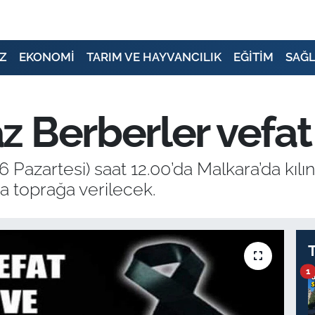
Z
EKONOMİ
TARIM VE HAYVANCILIK
EĞİTİM
SAĞL
 Berberler vefat 
6 Pazartesi) saat 12.00’da Malkara’da kı
a toprağa verilecek.
1