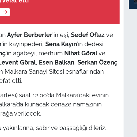
vefat etti
e
an
Ayfer Berberler
’in eşi,
Sedef Oflaz
ve
n
’in kayınpederi,
Sena Kayın
’ın dedesi,
nç
’in ağabeyi, merhum
Nihat Göral
ve
Levent Göral
,
Esen Balkan
,
Serkan Özenç
an Malkara Sanayi Sitesi esnaflarından
efat etti.
artesi) saat 12.00’da Malkara’daki evinin
alkara’da kılınacak cenaze namazının
rağa verilecek.
yakınlarına, sabır ve başsağlığı dileriz.