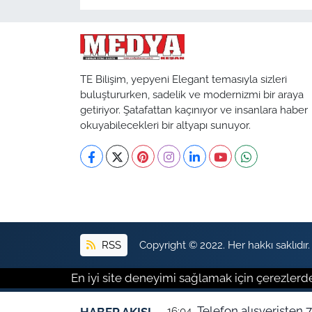
TE Bilişim, yepyeni Elegant temasıyla sizleri
buluştururken, sadelik ve modernizmi bir araya
getiriyor. Şatafattan kaçınıyor ve insanlara haber
okuyabilecekleri bir altyapı sunuyor.
RSS
Copyright © 2022. Her hakkı saklıdır.
En iyi site deneyimi sağlamak için çerezlerde
Telefon alışverişten 
16:04