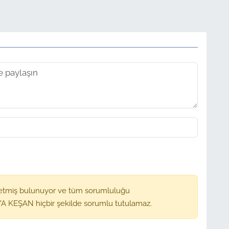
etmiş bulunuyor ve tüm sorumluluğu
A KEŞAN hiçbir şekilde sorumlu tutulamaz.