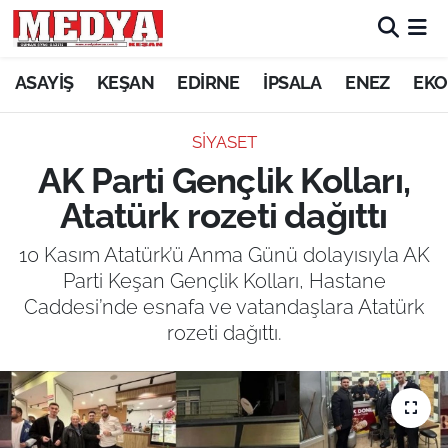
KEŞAN
ASAYİŞ
KEŞAN
EDİRNE
İPSALA
ENEZ
EKO
E-GAZETE
SİYASET
AK Parti Gençlik Kolları,
ASAYİŞ
Atatürk rozeti dağıttı
SİYASET
10 Kasım Atatürk’ü Anma Günü dolayısıyla AK
Parti Keşan Gençlik Kolları, Hastane
GÜNDEM
Caddesi’nde esnafa ve vatandaşlara Atatürk
rozeti dağıttı.
EKONOMİ
SAĞLIK
EĞİTİM