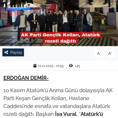
TARIM VE HAYVANCILIK
KÜLTÜR SANAT
RESMİ İLAN
SPOR
Paylaş
-
+
A
A
YAŞAM
11.11.2025 - 21:55
145
EDİRNE
ERDOĞAN DEMİR-
10 Kasım Atatürk’ü Anma Günü dolayısıyla AK
TEKİRDAĞ
Parti Keşan Gençlik Kolları, Hastane
KIRKLARELİ
Caddesi’nde esnafa ve vatandaşlara Atatürk
rozeti dağıttı. Başkan
İsa Vural
, “
Atatürk’ü
ÇANAKKALE