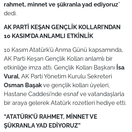
rahmet, minnet ve şükranla yad ediyoruz
”
dedi.
TÜRKİYE
AK PARTİ KEŞAN GENÇLİK KOLLARI’NDAN
Bölge
10 KASIM’DA ANLAMLI ETKİNLİK
Güvenlik
10 Kasım Atatürk’ü Anma Günü kapsamında,
AK Parti Keşan Gençlik Kolları anlamlı bir
Genel
etkinliğe imza attı. Gençlik Kolları Başkanı
İsa
Politika
Vural
, AK Parti Yönetim Kurulu Sekreteri
Osman Başak
ve gençlik kolları üyeleri,
Flaş Haber
Hastane Caddesi’nde esnaf ve vatandaşlarla
bir araya gelerek Atatürk rozetleri hediye etti.
Dış Haberler
“ATATÜRK’Ü RAHMET, MİNNET VE
Magazin
ŞÜKRANLA YAD EDİYORUZ”