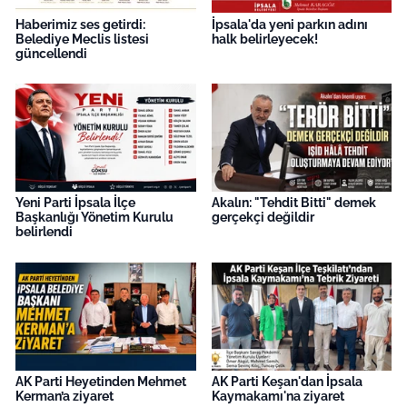
Haberimiz ses getirdi:
İpsala'da yeni parkın adını
Belediye Meclis listesi
halk belirleyecek!
güncellendi
Yeni Parti İpsala İlçe
Akalın: "Tehdit Bitti" demek
Başkanlığı Yönetim Kurulu
gerçekçi değildir
belirlendi
AK Parti Heyetinden Mehmet
AK Parti Keşan'dan İpsala
Kerman’a ziyaret
Kaymakamı'na ziyaret