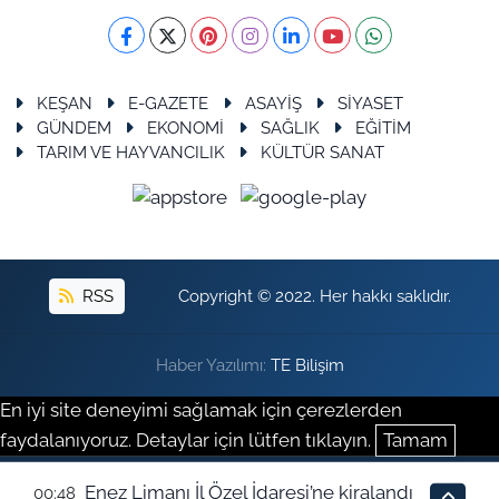
KEŞAN
E-GAZETE
ASAYİŞ
SİYASET
GÜNDEM
EKONOMİ
SAĞLIK
EĞİTİM
TARIM VE HAYVANCILIK
KÜLTÜR SANAT
RSS
Copyright © 2022. Her hakkı saklıdır.
Haber Yazılımı:
TE Bilişim
En iyi site deneyimi sağlamak için çerezlerden
faydalanıyoruz. Detaylar için lütfen tıklayın.
Tamam
Enez Limanı İl Özel İdaresi’ne kiralandı
00:48