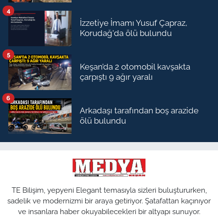
4
İzzetiye İmamı Yusuf Çapraz,
Korudağ'da ölü bulundu
5
Keşan’da 2 otomobil kavşakta
çarpıştı 9 ağır yaralı
6
Arkadaşı tarafından boş arazide
ölü bulundu
TE Bilişim, yepyeni Elegant temasıyla sizleri buluştururken,
sadelik ve modernizmi bir araya getiriyor. Şatafattan kaçınıyor
ve insanlara haber okuyabilecekleri bir altyapı sunuyor.