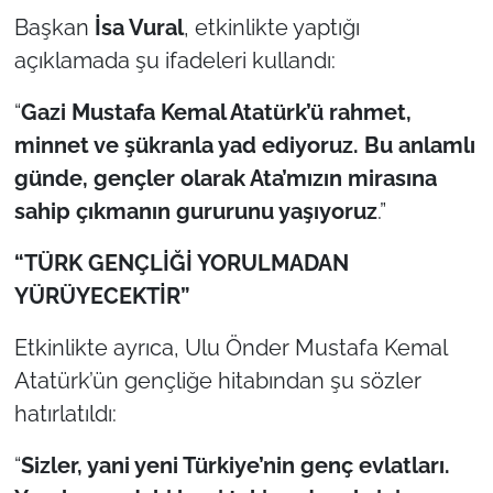
İş Dünyası
Başkan
İsa Vural
, etkinlikte yaptığı
açıklamada şu ifadeleri kullandı:
Bilim Teknoloji
“
Gazi Mustafa Kemal Atatürk’ü rahmet,
English News
minnet ve şükranla yad ediyoruz. Bu anlamlı
günde, gençler olarak Ata’mızın mirasına
Canlı Maç
sahip çıkmanın gururunu yaşıyoruz
.”
Finans
“TÜRK GENÇLİĞİ YORULMADAN
Genel-A
YÜRÜYECEKTİR”
Gündem-Eğitim
Etkinlikte ayrıca, Ulu Önder Mustafa Kemal
Atatürk’ün gençliğe hitabından şu sözler
hatırlatıldı:
“
Sizler, yani yeni Türkiye’nin genç evlatları.