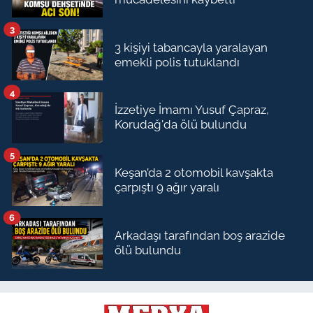
3
3 kişiyi tabancayla yaralayan
emekli polis tutuklandı
4
İzzetiye İmamı Yusuf Çapraz,
Korudağ'da ölü bulundu
5
Keşan’da 2 otomobil kavşakta
çarpıştı 9 ağır yaralı
6
Arkadaşı tarafından boş arazide
ölü bulundu