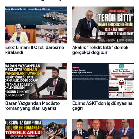
İş Dünyası
Bilim Teknoloji
English News
Enez Limanı İl Özel İdaresi’ne
Akalın: "Tehdit Bitti" demek
Canlı Maç
kiralandı
gerçekçi değildir
Finans
Genel-A
Gündem-Eğitim
Baran Yazgan’dan Meclis’te
Edirne ASKF'den iş dünyasına
‘orman yangınları’ uyarısı
çağrı