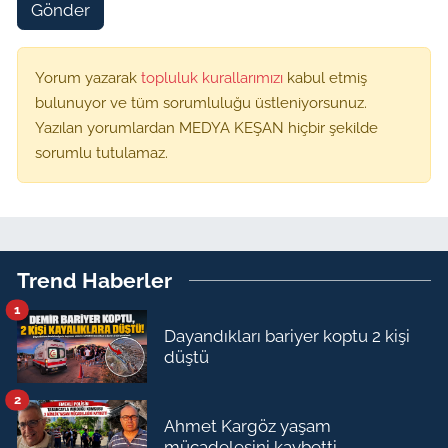
Gönder
Yorum yazarak
topluluk kurallarımızı
kabul etmiş
bulunuyor ve tüm sorumluluğu üstleniyorsunuz.
Yazılan yorumlardan MEDYA KEŞAN hiçbir şekilde
sorumlu tutulamaz.
Trend Haberler
1
Dayandıkları bariyer koptu 2 kişi
düştü
2
Ahmet Kargöz yaşam
mücadelesini kaybetti