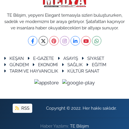
TE Bilişim, yepyeni Elegant temasıyla sizleri buluştururken,
sadelik ve modernizmi bir araya getiriyor. Şatafattan kaçınıyor
ve insanlara haber okuyabilecekleri bir altyapı sunuyor.
KEŞAN
E-GAZETE
ASAYİŞ
SİYASET
GÜNDEM
EKONOMİ
SAĞLIK
EĞİTİM
TARIM VE HAYVANCILIK
KÜLTÜR SANAT
RSS
Copyright © 2022. Her hakkı saklıdır.
Haber Yazılımı:
TE Bilişim