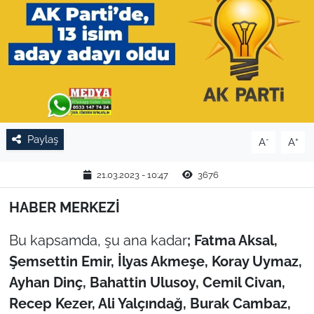
TARIM VE HAYVANCILIK
KÜLTÜR SANAT
RESMİ İLAN
SPOR
Paylaş
-
+
A
A
YAŞAM
21.03.2023 - 10:47
3676
EDİRNE
HABER MERKEZİ
Bu kapsamda, şu ana kadar
; Fatma Aksal,
TEKİRDAĞ
Şemsettin Emir, İlyas Akmeşe, Koray Uymaz,
KIRKLARELİ
Ayhan Dinç, Bahattin Ulusoy, Cemil Civan,
Recep Kezer, Ali Yalçındağ, Burak Cambaz,
ÇANAKKALE