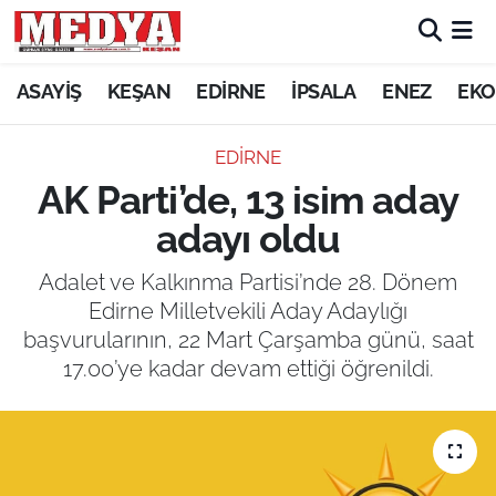
KEŞAN
ASAYİŞ
KEŞAN
EDİRNE
İPSALA
ENEZ
EKO
E-GAZETE
EDİRNE
AK Parti’de, 13 isim aday
ASAYİŞ
adayı oldu
SİYASET
Adalet ve Kalkınma Partisi’nde 28. Dönem
Edirne Milletvekili Aday Adaylığı
GÜNDEM
başvurularının, 22 Mart Çarşamba günü, saat
17.00’ye kadar devam ettiği öğrenildi.
EKONOMİ
SAĞLIK
EĞİTİM