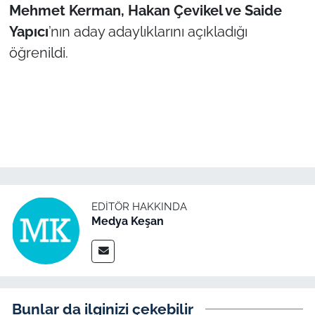
Mehmet Kerman, Hakan Çevikel ve Saide
Yapıcı
’nın aday adaylıklarını açıkladığı
TÜRKİYE
öğrenildi.
Bölge
Güvenlik
Genel
Politika
EDITÖR HAKKINDA
Flaş Haber
Medya Keşan
Dış Haberler
Magazin
Bunlar da ilginizi çekebilir