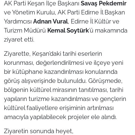
AK Parti Keşan İlçe Başkanı
Savaş Pekdemir
ve Yönetim Kurulu, AK Parti Edirne İl Başkan
TÜRKİYE
Yardımcısı
Adnan Vural
, Edirne İl Kültür ve
Bölge
Turizm Müdürü
Kemal Soytürk
’ü makamında
ziyaret etti.
Güvenlik
Ziyarette, Keşan’daki tarihi eserlerin
Genel
korunması, değerlendirilmesi ve ilçeye yeni
bir kütüphane kazandırılması konularında
Politika
görüş alışverişinde bulunuldu. Görüşmede,
bölgenin kültürel mirasının tanıtılması, tarihi
Flaş Haber
yapıların turizme kazandırılması ve gençlerin
Dış Haberler
kültürel faaliyetlere erişiminin artırılması
amacıyla yapılabilecek projeler ele alındı.
Magazin
Ziyaretin sonunda heyet,