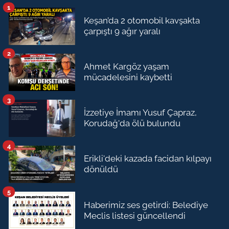
1
Keşan’da 2 otomobil kavşakta
çarpıştı 9 ağır yaralı
2
Ahmet Kargöz yaşam
mücadelesini kaybetti
3
İzzetiye İmamı Yusuf Çapraz,
Korudağ'da ölü bulundu
4
Erikli'deki kazada facidan kılpayı
dönüldü
5
Haberimiz ses getirdi: Belediye
Meclis listesi güncellendi