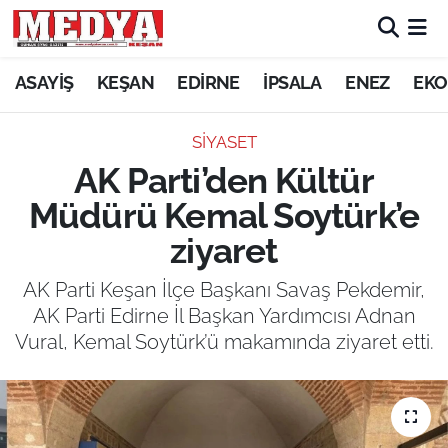
KEŞAN
ASAYİŞ
KEŞAN
EDİRNE
İPSALA
ENEZ
EKO
E-GAZETE
SİYASET
AK Parti’den Kültür
ASAYİŞ
Müdürü Kemal Soytürk’e
SİYASET
ziyaret
GÜNDEM
AK Parti Keşan İlçe Başkanı Savaş Pekdemir,
AK Parti Edirne İl Başkan Yardımcısı Adnan
EKONOMİ
Vural, Kemal Soytürk’ü makamında ziyaret etti.
SAĞLIK
EĞİTİM