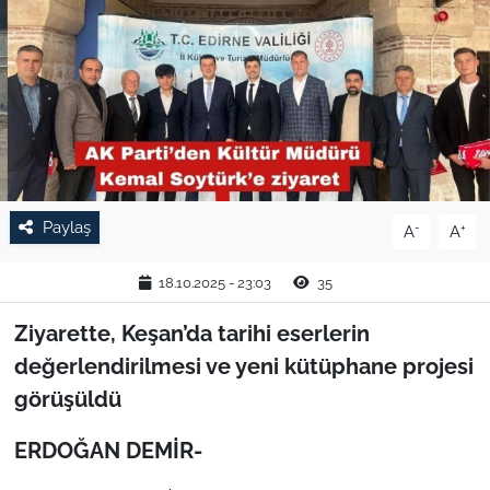
TARIM VE HAYVANCILIK
KÜLTÜR SANAT
RESMİ İLAN
SPOR
Paylaş
-
+
A
A
YAŞAM
18.10.2025 - 23:03
35
EDİRNE
Ziyarette, Keşan’da tarihi eserlerin
değerlendirilmesi ve yeni kütüphane projesi
TEKİRDAĞ
görüşüldü
KIRKLARELİ
ERDOĞAN DEMİR-
ÇANAKKALE