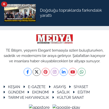
6
Doğduğu topraklarda farkındalık
yarattı
TE Bilişim, yepyeni Elegant temasıyla sizleri buluştururken,
sadelik ve modernizmi bir araya getiriyor. Şatafattan kaçınıyor
ve insanlara haber okuyabilecekleri bir altyapı sunuyor.
KEŞAN
E-GAZETE
ASAYİŞ
SİYASET
GÜNDEM
EKONOMİ
SAĞLIK
EĞİTİM
TARIM VE HAYVANCILIK
KÜLTÜR SANAT