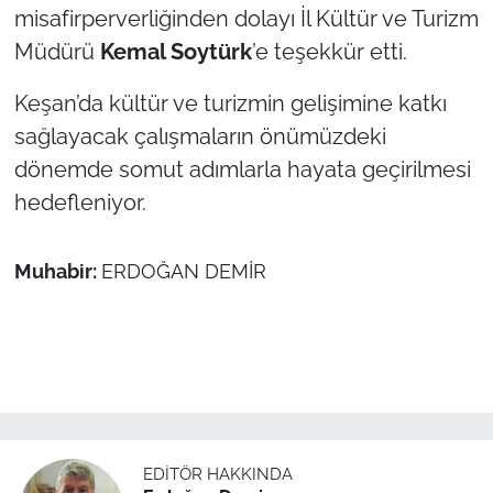
İş Dünyası
misafirperverliğinden dolayı İl Kültür ve Turizm
Müdürü
Kemal Soytürk
’e teşekkür etti.
Bilim Teknoloji
Keşan’da kültür ve turizmin gelişimine katkı
English News
sağlayacak çalışmaların önümüzdeki
dönemde somut adımlarla hayata geçirilmesi
Canlı Maç
hedefleniyor.
Finans
Muhabir:
ERDOĞAN DEMİR
Genel-A
Gündem-Eğitim
EDITÖR HAKKINDA