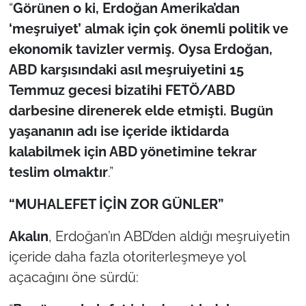
İş Dünyası
“
Görünen o ki, Erdoğan Amerika’dan
‘meşruiyet’ almak için çok önemli politik ve
Bilim Teknoloji
ekonomik tavizler vermiş. Oysa Erdoğan,
ABD karşısındaki asıl meşruiyetini 15
English News
Temmuz gecesi bizatihi FETÖ/ABD
darbesine direnerek elde etmişti. Bugün
Canlı Maç
yaşananın adı ise içeride iktidarda
Finans
kalabilmek için ABD yönetimine tekrar
teslim olmaktır
.”
Genel-A
“MUHALEFET İÇİN ZOR GÜNLER”
Gündem-Eğitim
Akalın
, Erdoğan’ın ABD’den aldığı meşruiyetin
içeride daha fazla otoriterleşmeye yol
açacağını öne sürdü: