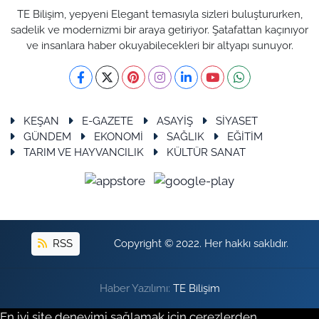
TE Bilişim, yepyeni Elegant temasıyla sizleri buluştururken,
sadelik ve modernizmi bir araya getiriyor. Şatafattan kaçınıyor
ve insanlara haber okuyabilecekleri bir altyapı sunuyor.
KEŞAN
E-GAZETE
ASAYİŞ
SİYASET
GÜNDEM
EKONOMİ
SAĞLIK
EĞİTİM
TARIM VE HAYVANCILIK
KÜLTÜR SANAT
RSS
Copyright © 2022. Her hakkı saklıdır.
Haber Yazılımı:
TE Bilişim
En iyi site deneyimi sağlamak için çerezlerden