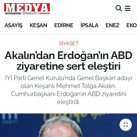
KEŞAN
ASAYİŞ
KEŞAN
EDİRNE
İPSALA
ENEZ
EKO
E-GAZETE
SİYASET
Akalın’dan Erdoğan’ın ABD
ASAYİŞ
ziyaretine sert eleştiri
SİYASET
İYİ Parti Genel Kurulu’nda Genel Başkan adayı
olan Keşanlı Mehmet Tolga Akalın,
GÜNDEM
Cumhurbaşkanı Erdoğan’ın ABD ziyaretini
eleştirdi.
EKONOMİ
SAĞLIK
EĞİTİM