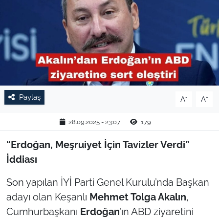
TARIM VE HAYVANCILIK
KÜLTÜR SANAT
RESMİ İLAN
SPOR
Paylaş
-
+
A
A
YAŞAM
28.09.2025 - 23:07
179
EDİRNE
“Erdoğan, Meşruiyet İçin Tavizler Verdi”
İddiası
TEKİRDAĞ
Son yapılan İYİ Parti Genel Kurulu’nda Başkan
KIRKLARELİ
adayı olan Keşanlı
Mehmet Tolga Akalın
,
Cumhurbaşkanı
Erdoğan
’ın ABD ziyaretini
ÇANAKKALE