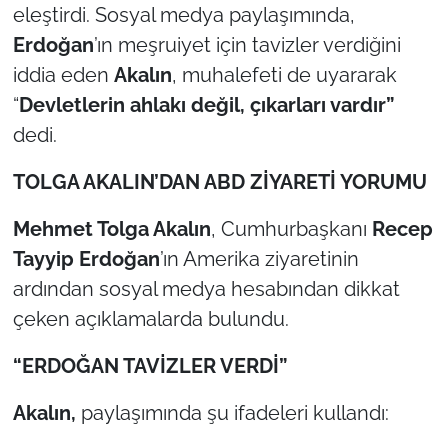
eleştirdi. Sosyal medya paylaşımında,
Erdoğan
’ın meşruiyet için tavizler verdiğini
TÜRKİYE
iddia eden
Akalın
, muhalefeti de uyararak
Bölge
“
Devletlerin ahlakı değil, çıkarları vardır”
dedi.
Güvenlik
TOLGA AKALIN’DAN ABD ZİYARETİ YORUMU
Genel
Mehmet Tolga Akalın
, Cumhurbaşkanı
Recep
Politika
Tayyip Erdoğan
’ın Amerika ziyaretinin
ardından sosyal medya hesabından dikkat
Flaş Haber
çeken açıklamalarda bulundu.
Dış Haberler
“ERDOĞAN TAVİZLER VERDİ”
Magazin
Akalın,
paylaşımında şu ifadeleri kullandı: