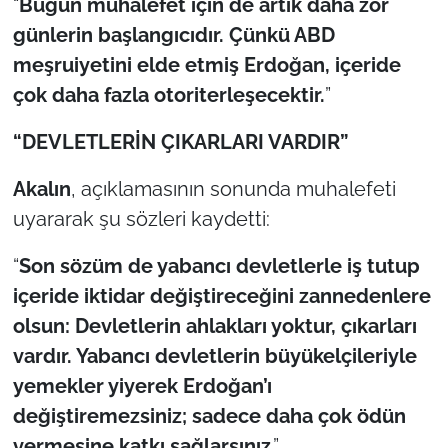
“
Bugün muhalefet için de artık daha zor
günlerin başlangıcıdır. Çünkü ABD
meşruiyetini elde etmiş Erdoğan, içeride
çok daha fazla otoriterleşecektir.
”
“DEVLETLERİN ÇIKARLARI VARDIR”
Akalın
, açıklamasının sonunda muhalefeti
uyararak şu sözleri kaydetti:
“
Son sözüm de yabancı devletlerle iş tutup
içeride iktidar değiştireceğini zannedenlere
olsun: Devletlerin ahlakları yoktur, çıkarları
vardır. Yabancı devletlerin büyükelçileriyle
yemekler yiyerek Erdoğan’ı
değiştiremezsiniz; sadece daha çok ödün
vermesine katkı sağlarsınız
.”