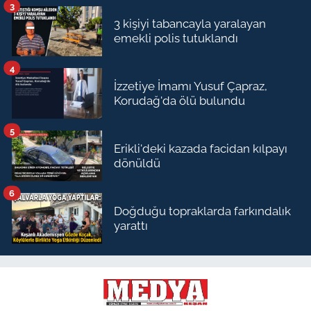
3
3 kişiyi tabancayla yaralayan
emekli polis tutuklandı
4
İzzetiye İmamı Yusuf Çapraz,
Korudağ'da ölü bulundu
5
Erikli'deki kazada facidan kılpayı
dönüldü
6
Doğduğu topraklarda farkındalık
yarattı