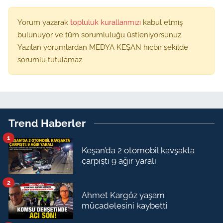
Yorum yazarak
topluluk kurallarımızı
kabul etmiş
bulunuyor ve tüm sorumluluğu üstleniyorsunuz.
Yazılan yorumlardan MEDYA KEŞAN hiçbir şekilde
sorumlu tutulamaz.
Trend Haberler
1
Keşan’da 2 otomobil kavşakta
çarpıştı 9 ağır yaralı
2
Ahmet Kargöz yaşam
mücadelesini kaybetti