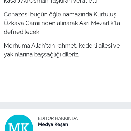
kasap Ali Osman Taşkıran vefat etti.
Cenazesi bugün öğle namazında Kurtuluş
TÜRKİYE
Özkaya Camii'nden alınarak Asri Mezarlık'ta
Bölge
defnedilecek.
Güvenlik
Merhuma Allah'tan rahmet, kederli ailesi ve
yakınlarına başsağlığı dileriz.
Genel
Politika
Flaş Haber
Dış Haberler
Magazin
EDITÖR HAKKINDA
Medya Keşan