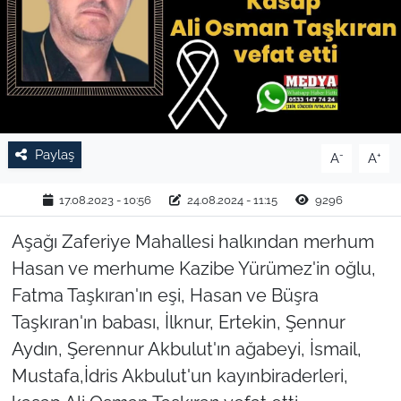
TARIM VE HAYVANCILIK
KÜLTÜR SANAT
RESMİ İLAN
Paylaş
-
+
A
A
SPOR
17.08.2023 - 10:56
24.08.2024 - 11:15
9296
YAŞAM
Aşağı Zaferiye Mahallesi halkından merhum
EDİRNE
Hasan ve merhume Kazibe Yürümez'in oğlu,
Fatma Taşkıran'ın eşi, Hasan ve Büşra
TEKİRDAĞ
Taşkıran'ın babası, İlknur, Ertekin, Şennur
Aydın, Şerennur Akbulut'ın ağabeyi, İsmail,
KIRKLARELİ
Mustafa,İdris Akbulut'un kayınbiraderleri,
ÇANAKKALE