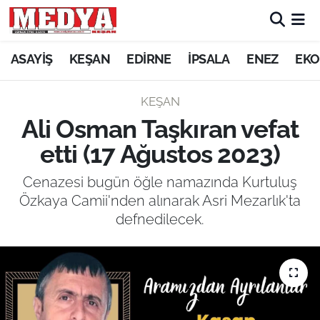
KEŞAN
ASAYİŞ
KEŞAN
EDİRNE
İPSALA
ENEZ
EKO
E-GAZETE
KEŞAN
Ali Osman Taşkıran vefat
ASAYİŞ
etti (17 Ağustos 2023)
SİYASET
Cenazesi bugün öğle namazında Kurtuluş
Özkaya Camii'nden alınarak Asri Mezarlık'ta
GÜNDEM
defnedilecek.
EKONOMİ
SAĞLIK
EĞİTİM