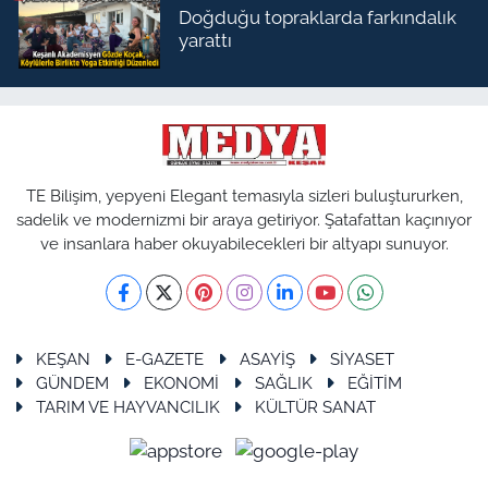
Doğduğu topraklarda farkındalık
yarattı
TE Bilişim, yepyeni Elegant temasıyla sizleri buluştururken,
sadelik ve modernizmi bir araya getiriyor. Şatafattan kaçınıyor
ve insanlara haber okuyabilecekleri bir altyapı sunuyor.
KEŞAN
E-GAZETE
ASAYİŞ
SİYASET
GÜNDEM
EKONOMİ
SAĞLIK
EĞİTİM
TARIM VE HAYVANCILIK
KÜLTÜR SANAT