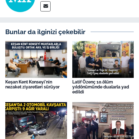
İş Dünyası
Bilim Teknoloji
Bunlar da ilginizi çekebilir
English News
Canlı Maç
Finans
Genel-A
Keşan Kent Konseyi'nin
Latif Özenç 10.ölüm
nezaket ziyaretleri sürüyor
yıldönümünde dualarla yad
edildi
Gündem-Eğitim