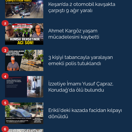
Keşan’da 2 otomobil kavşakta
çarpıştı 9 ağır yaralı
2
Ahmet Kargöz yaşam
mücadelesini kaybetti
3
3 kişiyi tabancayla yaralayan
emekli polis tutuklandı
4
İzzetiye İmamı Yusuf Çapraz,
Korudağ'da ölü bulundu
5
Erikli'deki kazada facidan kılpayı
dönüldü
6