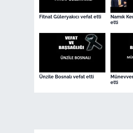
Fitnat Güleryakıcı vefat etti
Namık Ke
etti
Ünzile Bosnalı vefat etti
Münevver
etti