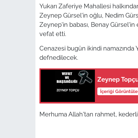
Yukarı Zaferiye Mahallesi halkın
TÜRKİYE
Zeynep Gürsel'in oğlu, Nedim Gürse
Zeynep'in babası, Benay Gürsel'in e
Bölge
vefat etti.
Güvenlik
Cenazesi bugün ikindi namazında Ye
defnedilecek.
Genel
Politika
Zeynep Topçu 
İçeriği Görüntül
Flaş Haber
Dış Haberler
Merhuma Allah'tan rahmet, kederli ai
Magazin