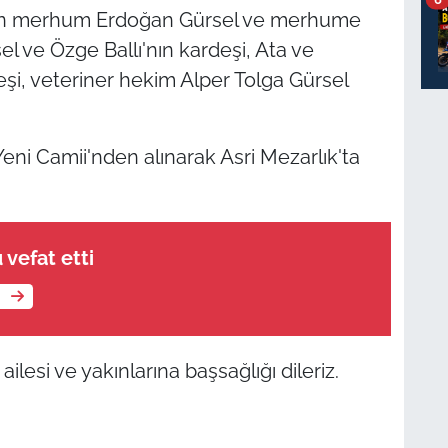
dan merhum Erdoğan Gürsel ve merhume
l ve Özge Ballı'nın kardeşi, Ata ve
şi, veteriner hekim Alper Tolga Gürsel
ni Camii'nden alınarak Asri Mezarlık'ta
vefat etti
e
lesi ve yakınlarına başsağlığı dileriz.