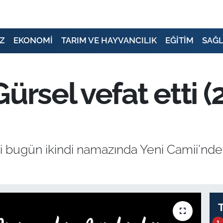
Z
EKONOMİ
TARIM VE HAYVANCILIK
EĞİTİM
SAĞL
ürsel vefat etti 
i bugün ikindi namazında Yeni Camii'nden
1