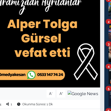
2
3
4
5
-
+
A
A
4
1
Okunma Süresi: 1 Dk
6