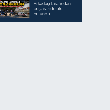
Arkadaşı tarafından
boş arazide ölü
bulundu