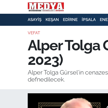
KEŞAN
ASAYİŞ
KEŞAN
EDİRNE
İPSALA
ENE
E-GAZETE
VEFAT
Alper Tolga G
ASAYİŞ
2023)
SİYASET
GÜNDEM
Alper Tolga Gürsel'in cenazes
defnedilecek.
EKONOMİ
SAĞLIK
EĞİTİM