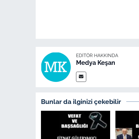
İş Dünyası
Bilim Teknoloji
English News
Canlı Maç
EDITÖR HAKKINDA
Medya Keşan
Finans
Genel-A
Gündem-Eğitim
Bunlar da ilginizi çekebilir