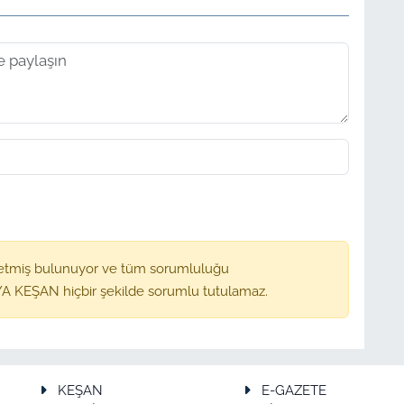
etmiş bulunuyor ve tüm sorumluluğu
A KEŞAN hiçbir şekilde sorumlu tutulamaz.
KEŞAN
E-GAZETE