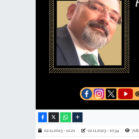
TARIM VE HAYVANCILIK
KÜLTÜR SANAT
RESMİ İLAN
SPOR
YAŞAM
EDİRNE
TEKİRDAĞ
KIRKLARELİ
02.11.2023 - 10:21
02.11.2023 - 10:34
718
ÇANAKKALE