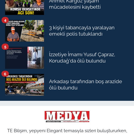
Ahmet Kargöz yaşam
mücadelesini kaybetti
4
3 kişiyi tabancayla yaralayan
emekli polis tutuklandı
5
İzzetiye İmamı Yusuf Çapraz,
Korudağ'da ölü bulundu
6
Arkadaşı tarafından boş arazide
ölü bulundu
TE Bilişim, yepyeni Elegant temasıyla sizleri buluştururken,