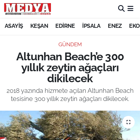
KEŞAN
ASAYİŞ
KEŞAN
EDİRNE
İPSALA
ENEZ
EKO
E-GAZETE
GÜNDEM
Altunhan Beach’e 300
ASAYİŞ
yıllık zeytin ağaçları
SİYASET
dikilecek
GÜNDEM
2018 yazında hizmete açılan Altunhan Beach
tesisine 300 yıllık zeytin ağaçları dikilecek.
EKONOMİ
SAĞLIK
EĞİTİM