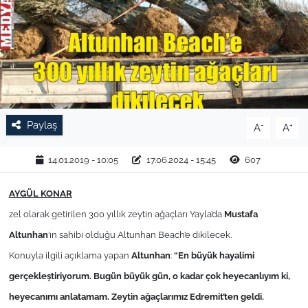
TARIM VE HAYVANCILIK
KÜLTÜR SANAT
RESMİ İLAN
Paylaş
-
+
A
A
SPOR
14.01.2019 - 10:05
17.06.2024 - 15:45
607
YAŞAM
AYGÜL KONAR
EDİRNE
zel olarak getirilen 300 yıllık zeytin ağaçları Yayla’da
Mustafa
TEKİRDAĞ
Altunhan
’ın sahibi olduğu Altunhan Beach’e dikilecek.
Konuyla ilgili açıklama yapan
Altunhan
:
“En büyük hayalimi
KIRKLARELİ
gerçekleştiriyorum. Bugün büyük gün, o kadar çok heyecanlıyım ki,
heyecanımı anlatamam. Zeytin ağaçlarımız Edremit’ten geldi.
ÇANAKKALE