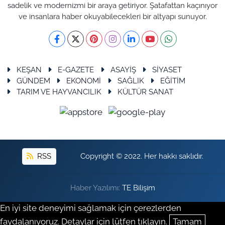
sadelik ve modernizmi bir araya getiriyor. Şatafattan kaçınıyor
ve insanlara haber okuyabilecekleri bir altyapı sunuyor.
KEŞAN
E-GAZETE
ASAYİŞ
SİYASET
GÜNDEM
EKONOMİ
SAĞLIK
EĞİTİM
TARIM VE HAYVANCILIK
KÜLTÜR SANAT
RSS
Copyright © 2022. Her hakkı saklıdır.
Haber Yazılımı:
TE Bilişim
En iyi site deneyimi sağlamak için çerezlerden
faydalanıyoruz. Detaylar için lütfen tıklayın.
Tamam