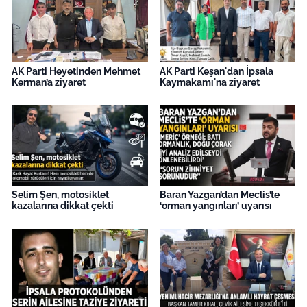
AK Parti Heyetinden Mehmet
AK Parti Keşan'dan İpsala
Kerman’a ziyaret
Kaymakamı'na ziyaret
Selim Şen, motosiklet
Baran Yazgan’dan Meclis’te
kazalarına dikkat çekti
‘orman yangınları’ uyarısı