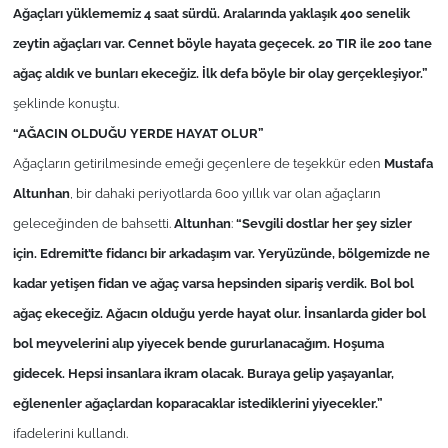
Ağaçları yüklememiz 4 saat sürdü. Aralarında yaklaşık 400 senelik
zeytin ağaçları var. Cennet böyle hayata geçecek. 20 TIR ile 200 tane
TÜRKİYE
ağaç aldık ve bunları ekeceğiz. İlk defa böyle bir olay gerçekleşiyor.”
Bölge
şeklinde konuştu.
“AĞACIN OLDUĞU YERDE HAYAT OLUR”
Güvenlik
Ağaçların getirilmesinde emeği geçenlere de teşekkür eden
Mustafa
Altunhan
, bir dahaki periyotlarda 600 yıllık var olan ağaçların
Genel
geleceğinden de bahsetti.
Altunhan
:
“Sevgili dostlar her şey sizler
Politika
için. Edremit’te fidancı bir arkadaşım var. Yeryüzünde, bölgemizde ne
kadar yetişen fidan ve ağaç varsa hepsinden sipariş verdik. Bol bol
Flaş Haber
ağaç ekeceğiz. Ağacın olduğu yerde hayat olur. İnsanlarda gider bol
bol meyvelerini alıp yiyecek bende gururlanacağım. Hoşuma
Dış Haberler
gidecek. Hepsi insanlara ikram olacak. Buraya gelip yaşayanlar,
Magazin
eğlenenler ağaçlardan koparacaklar istediklerini yiyecekler.”
ifadelerini kullandı.