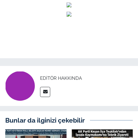
İş Dünyası
Bilim Teknoloji
English News
Canlı Maç
Finans
EDITÖR HAKKINDA
Genel-A
Gündem-Eğitim
Bunlar da ilginizi çekebilir