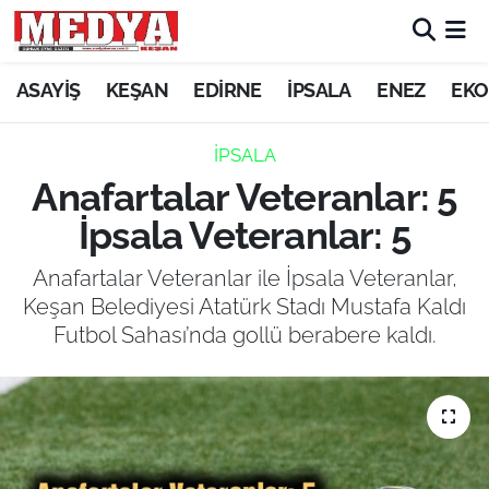
KEŞAN
ASAYİŞ
KEŞAN
EDİRNE
İPSALA
ENEZ
EKO
E-GAZETE
İPSALA
Anafartalar Veteranlar: 5
ASAYİŞ
İpsala Veteranlar: 5
SİYASET
Anafartalar Veteranlar ile İpsala Veteranlar,
Keşan Belediyesi Atatürk Stadı Mustafa Kaldı
GÜNDEM
Futbol Sahası’nda gollü berabere kaldı.
EKONOMİ
SAĞLIK
EĞİTİM