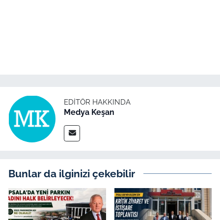
TÜRKİYE
Bölge
Güvenlik
Genel
EDITÖR HAKKINDA
Medya Keşan
Politika
Flaş Haber
Bunlar da ilginizi çekebilir
Dış Haberler
Magazin