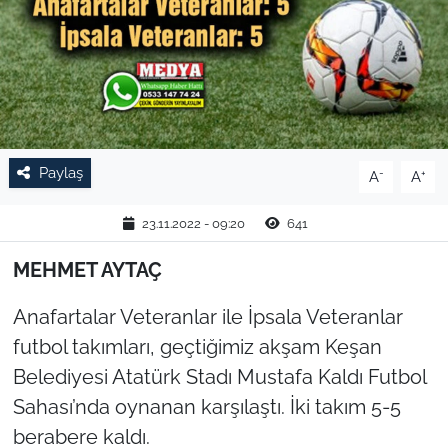
TARIM VE HAYVANCILIK
KÜLTÜR SANAT
RESMİ İLAN
Paylaş
-
+
A
A
SPOR
23.11.2022 - 09:20
641
YAŞAM
MEHMET AYTAÇ
EDİRNE
Anafartalar Veteranlar ile İpsala Veteranlar
TEKİRDAĞ
futbol takımları, geçtiğimiz akşam Keşan
Belediyesi Atatürk Stadı Mustafa Kaldı Futbol
KIRKLARELİ
Sahası’nda oynanan karşılaştı. İki takım 5-5
berabere kaldı.
ÇANAKKALE