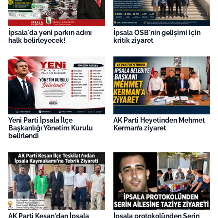
İş Dünyası
Bilim Teknoloji
İpsala'da yeni parkın adını
İpsala OSB'nin gelişimi için
halk belirleyecek!
kritik ziyaret
English News
Canlı Maç
Finans
Yeni Parti İpsala İlçe
AK Parti Heyetinden Mehmet
Genel-A
Başkanlığı Yönetim Kurulu
Kerman’a ziyaret
belirlendi
Gündem-Eğitim
AK Parti Keşan'dan İpsala
İpsala protokolünden Serin