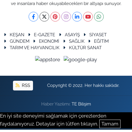
ve insanlara haber okuyabilecekleri bir altyapı sunuyor.
KEŞAN
E-GAZETE
ASAYİŞ
SİYASET
GÜNDEM
EKONOMİ
SAĞLIK
EĞİTİM
TARIM VE HAYVANCILIK
KÜLTÜR SANAT
RSS
Copyright © 2022. Her hakkı saklıdır.
Haber Yazılımı:
TE Bilişim
En iyi site deneyimi sağlamak için çerezlerden
faydalanıyoruz. Detaylar için lütfen tıklayın.
Tamam