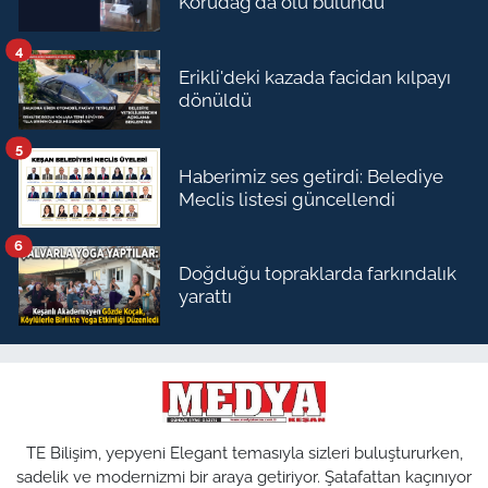
Korudağ'da ölü bulundu
4
Erikli'deki kazada facidan kılpayı
dönüldü
5
Haberimiz ses getirdi: Belediye
Meclis listesi güncellendi
6
Doğduğu topraklarda farkındalık
yarattı
TE Bilişim, yepyeni Elegant temasıyla sizleri buluştururken,
sadelik ve modernizmi bir araya getiriyor. Şatafattan kaçınıyor