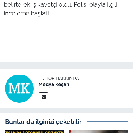
belirterek, şikayetçi oldu. Polis, olayla ilgili
inceleme başlattı.
TÜRKİYE
Bölge
Güvenlik
Genel
Politika
EDITÖR HAKKINDA
Medya Keşan
Flaş Haber
Dış Haberler
Magazin
Bunlar da ilginizi çekebilir