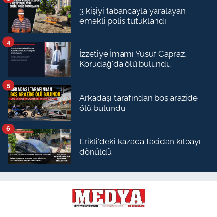
3 kişiyi tabancayla yaralayan
emekli polis tutuklandı
4
İzzetiye İmamı Yusuf Çapraz,
Korudağ'da ölü bulundu
5
Arkadaşı tarafından boş arazide
ölü bulundu
6
Erikli'deki kazada facidan kılpayı
dönüldü