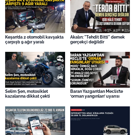
İş Dünyası
Bilim Teknoloji
English News
Keşan’da 2 otomobil kavşakta
Akalın: "Tehdit Bitti" demek
çarpıştı 9 ağır yaralı
gerçekçi değildir
Canlı Maç
Finans
Genel-A
Selim Şen, motosiklet
Baran Yazgan’dan Meclis’te
Gündem-Eğitim
kazalarına dikkat çekti
‘orman yangınları’ uyarısı