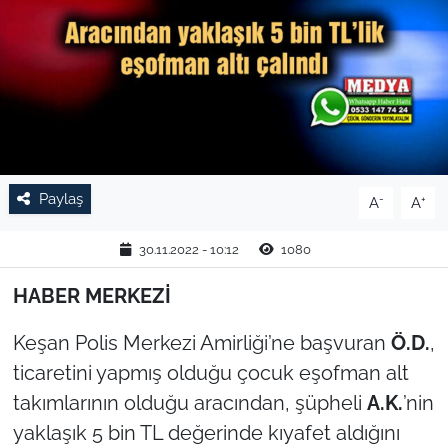
TARIM VE HAYVANCILIK
KÜLTÜR SANAT
RESMİ İLAN
SPOR
Paylaş
-
+
A
A
YAŞAM
30.11.2022 - 10:12
1080
EDİRNE
HABER MERKEZİ
Keşan Polis Merkezi Amirliği’ne başvuran
Ö.D.
,
TEKİRDAĞ
ticaretini yapmış olduğu çocuk eşofman alt
KIRKLARELİ
takımlarının olduğu aracından, şüpheli
A.K.
’nin
yaklaşık 5 bin TL değerinde kıyafet aldığını
ÇANAKKALE