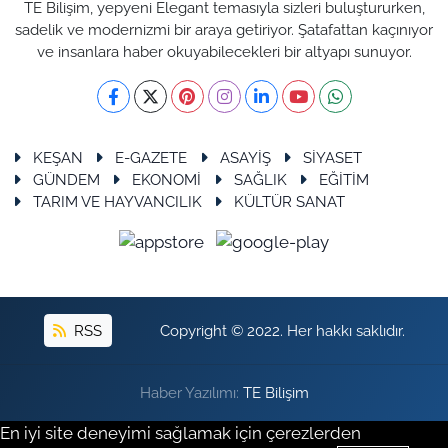
TE Bilişim, yepyeni Elegant temasıyla sizleri buluştururken,
sadelik ve modernizmi bir araya getiriyor. Şatafattan kaçınıyor
ve insanlara haber okuyabilecekleri bir altyapı sunuyor.
KEŞAN
E-GAZETE
ASAYİŞ
SİYASET
GÜNDEM
EKONOMİ
SAĞLIK
EĞİTİM
TARIM VE HAYVANCILIK
KÜLTÜR SANAT
RSS
Copyright © 2022. Her hakkı saklıdır.
Haber Yazılımı:
TE Bilişim
En iyi site deneyimi sağlamak için çerezlerden