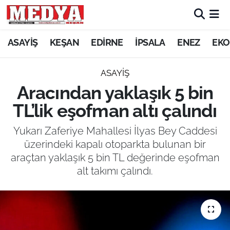
KEŞAN
ASAYİŞ
KEŞAN
EDİRNE
İPSALA
ENEZ
EKO
E-GAZETE
ASAYİŞ
Aracından yaklaşık 5 bin
ASAYİŞ
TL’lik eşofman altı çalındı
SİYASET
Yukarı Zaferiye Mahallesi İlyas Bey Caddesi
üzerindeki kapalı otoparkta bulunan bir
GÜNDEM
araçtan yaklaşık 5 bin TL değerinde eşofman
alt takımı çalındı.
EKONOMİ
SAĞLIK
EĞİTİM