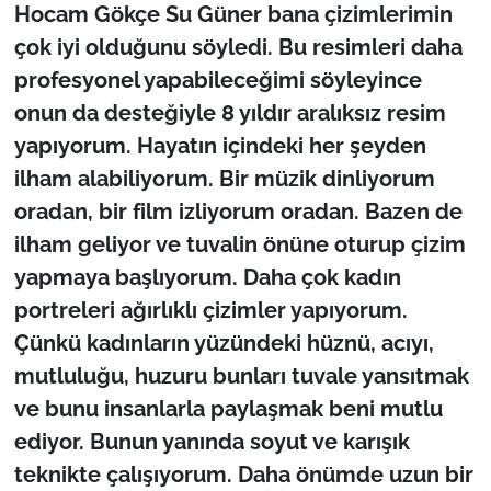
İş Dünyası
Hocam Gökçe Su Güner bana çizimlerimin
çok iyi olduğunu söyledi. Bu resimleri daha
Bilim Teknoloji
profesyonel yapabileceğimi söyleyince
onun da desteğiyle 8 yıldır aralıksız resim
English News
yapıyorum. Hayatın içindeki her şeyden
Canlı Maç
ilham alabiliyorum. Bir müzik dinliyorum
oradan, bir film izliyorum oradan. Bazen de
Finans
ilham geliyor ve tuvalin önüne oturup çizim
yapmaya başlıyorum. Daha çok kadın
Genel-A
portreleri ağırlıklı çizimler yapıyorum.
Çünkü kadınların yüzündeki hüznü, acıyı,
Gündem-Eğitim
mutluluğu, huzuru bunları tuvale yansıtmak
ve bunu insanlarla paylaşmak beni mutlu
ediyor. Bunun yanında soyut ve karışık
teknikte çalışıyorum. Daha önümde uzun bir