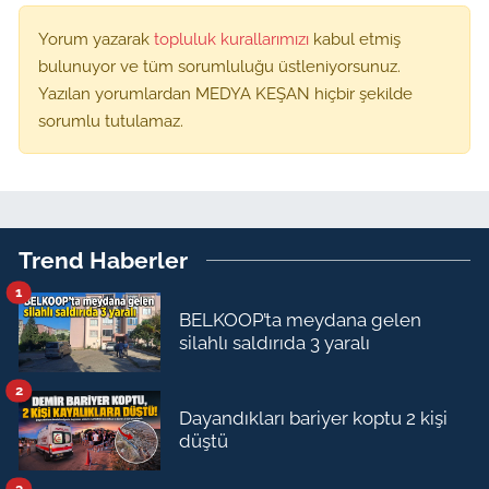
Yorum yazarak
topluluk kurallarımızı
kabul etmiş
bulunuyor ve tüm sorumluluğu üstleniyorsunuz.
Yazılan yorumlardan MEDYA KEŞAN hiçbir şekilde
sorumlu tutulamaz.
Trend Haberler
1
BELKOOP’ta meydana gelen
silahlı saldırıda 3 yaralı
2
Dayandıkları bariyer koptu 2 kişi
düştü
3