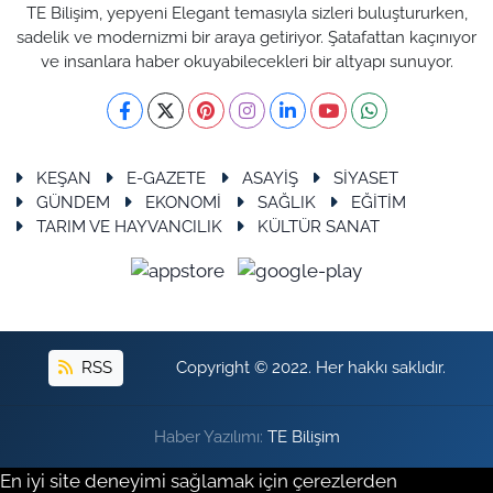
TE Bilişim, yepyeni Elegant temasıyla sizleri buluştururken,
sadelik ve modernizmi bir araya getiriyor. Şatafattan kaçınıyor
ve insanlara haber okuyabilecekleri bir altyapı sunuyor.
KEŞAN
E-GAZETE
ASAYİŞ
SİYASET
GÜNDEM
EKONOMİ
SAĞLIK
EĞİTİM
TARIM VE HAYVANCILIK
KÜLTÜR SANAT
RSS
Copyright © 2022. Her hakkı saklıdır.
Haber Yazılımı:
TE Bilişim
En iyi site deneyimi sağlamak için çerezlerden