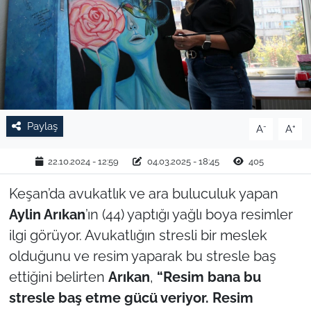
TARIM VE HAYVANCILIK
KÜLTÜR SANAT
RESMİ İLAN
Paylaş
-
+
A
A
SPOR
22.10.2024 - 12:59
04.03.2025 - 18:45
405
YAŞAM
Keşan’da avukatlık ve ara buluculuk yapan
EDİRNE
Aylin Arıkan
’ın (44) yaptığı yağlı boya resimler
ilgi görüyor. Avukatlığın stresli bir meslek
TEKİRDAĞ
olduğunu ve resim yaparak bu stresle baş
KIRKLARELİ
ettiğini belirten
Arıkan
,
“Resim bana bu
stresle baş etme gücü veriyor. Resim
ÇANAKKALE