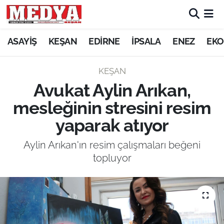
KEŞAN
ASAYİŞ
KEŞAN
EDİRNE
İPSALA
ENEZ
EKO
E-GAZETE
KEŞAN
Avukat Aylin Arıkan,
ASAYİŞ
mesleğinin stresini resim
SİYASET
yaparak atıyor
GÜNDEM
Aylin Arıkan'ın resim çalışmaları beğeni
topluyor
EKONOMİ
SAĞLIK
EĞİTİM