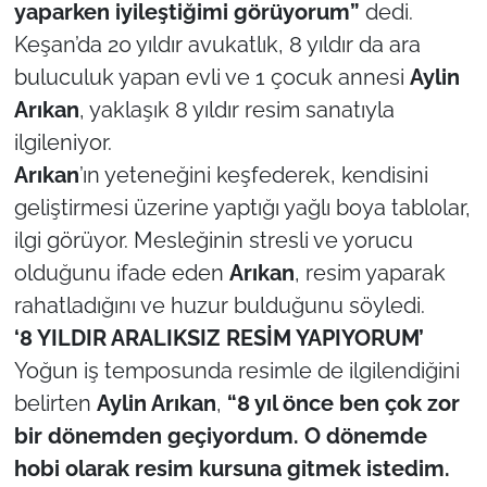
yaparken iyileştiğimi görüyorum”
dedi.
Keşan’da 20 yıldır avukatlık, 8 yıldır da ara
TÜRKİYE
buluculuk yapan evli ve 1 çocuk annesi
Aylin
Bölge
Arıkan
, yaklaşık 8 yıldır resim sanatıyla
ilgileniyor.
Güvenlik
Arıkan
’ın yeteneğini keşfederek, kendisini
geliştirmesi üzerine yaptığı yağlı boya tablolar,
Genel
ilgi görüyor. Mesleğinin stresli ve yorucu
olduğunu ifade eden
Arıkan
, resim yaparak
Politika
rahatladığını ve huzur bulduğunu söyledi.
Flaş Haber
‘8 YILDIR ARALIKSIZ RESİM YAPIYORUM’
Yoğun iş temposunda resimle de ilgilendiğini
Dış Haberler
belirten
Aylin Arıkan
,
“8 yıl önce ben çok zor
bir dönemden geçiyordum. O dönemde
Magazin
hobi olarak resim kursuna gitmek istedim.