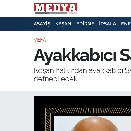
KEŞAN
ASAYİŞ
KEŞAN
EDİRNE
İPSALA
ENE
E-GAZETE
VEFAT
Ayakkabıcı Sa
ASAYİŞ
SİYASET
Keşan halkından ayakkabıcı Sa
defnedilecek
GÜNDEM
EKONOMİ
SAĞLIK
EĞİTİM