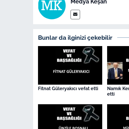
Medya Keşan
İş Dünyası
Bilim Teknoloji
English News
Bunlar da ilginizi çekebilir
Canlı Maç
Finans
Genel-A
Fitnat Güleryakıcı vefat etti
Namık Ke
Gündem-Eğitim
etti