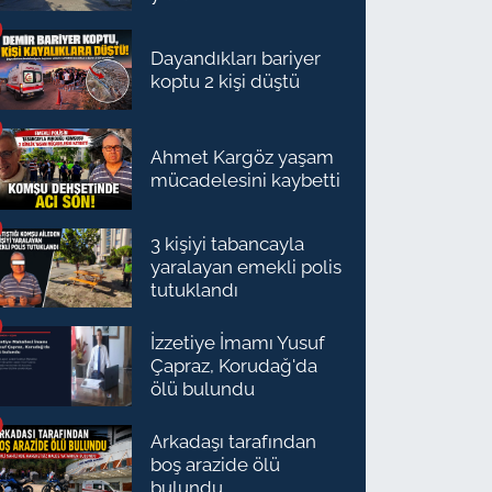
Dayandıkları bariyer
koptu 2 kişi düştü
Ahmet Kargöz yaşam
mücadelesini kaybetti
3 kişiyi tabancayla
yaralayan emekli polis
tutuklandı
İzzetiye İmamı Yusuf
Çapraz, Korudağ'da
ölü bulundu
Arkadaşı tarafından
boş arazide ölü
bulundu