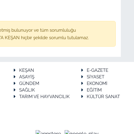
etmiş bulunuyor ve tüm sorumluluğu
A KEŞAN hiçbir şekilde sorumlu tutulamaz.
KEŞAN
E-GAZETE
ASAYİŞ
SİYASET
GÜNDEM
EKONOMİ
SAĞLIK
EĞİTİM
TARIM VE HAYVANCILIK
KÜLTÜR SANAT