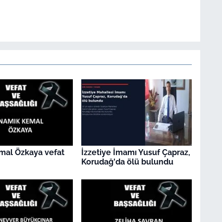
mal Özkaya vefat
İzzetiye İmamı Yusuf Çapraz,
Korudağ'da ölü bulundu