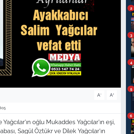
2
3
4
5
-
+
A
A
805
6
ağcılar'ın oğlu Mukaddes Yağcılar'ın eşi,
abası, Sagül Öztükr ve Dilek Yağcılar'ın