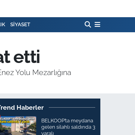
IK
SİYASET
t etti
Enez Yolu Mezarlığına
Trend Haberler
BELKOOP’ta meydana
gelen silahlı saldırıda 3
yaralı