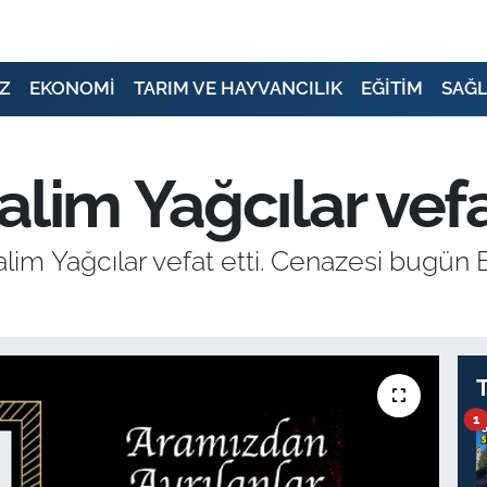
Z
EKONOMİ
TARIM VE HAYVANCILIK
EĞİTİM
SAĞL
lim Yağcılar vefa
lim Yağcılar vefat etti. Cenazesi bugün 
1