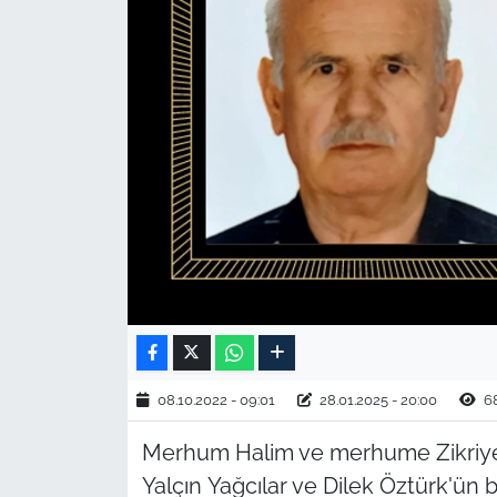
TARIM VE HAYVANCILIK
KÜLTÜR SANAT
RESMİ İLAN
SPOR
YAŞAM
EDİRNE
TEKİRDAĞ
08.10.2022 - 09:01
28.01.2025 - 20:00
6
KIRKLARELİ
Merhum Halim ve merhume Zikriye Y
Yalçın Yağcılar ve Dilek Öztürk'ün b
ÇANAKKALE