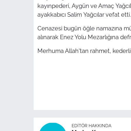
kayınpederi, Aygün ve Amaç Yağcıl
TÜRKİYE
ayakkabıcı Salim Yağcılar vefat etti.
Cenazesi bugün öğle namazına mü
Bölge
alınarak Enez Yolu Mezarlığına def
Güvenlik
Merhuma Allah'tan rahmet, kederli a
Genel
Politika
Flaş Haber
Dış Haberler
Magazin
EDITÖR HAKKINDA