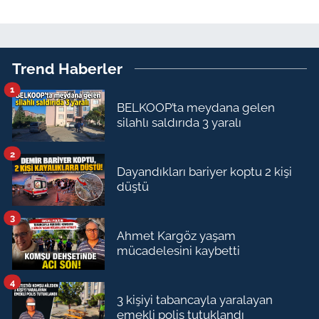
Trend Haberler
1
BELKOOP’ta meydana gelen
silahlı saldırıda 3 yaralı
2
Dayandıkları bariyer koptu 2 kişi
düştü
3
Ahmet Kargöz yaşam
mücadelesini kaybetti
4
3 kişiyi tabancayla yaralayan
emekli polis tutuklandı