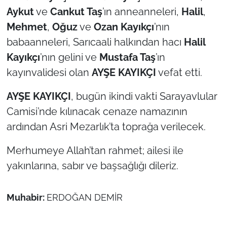
Aykut
ve
Cankut Taş
’ın anneanneleri,
Halil
,
TÜRKİYE
Mehmet
,
Oğuz
ve
Ozan Kayıkçı
’nın
babaanneleri, Sarıcaali halkından hacı
Halil
Bölge
Kayıkçı
’nın gelini ve
Mustafa Taş
’ın
kayınvalidesi olan
AYŞE KAYIKÇI
vefat etti.
Güvenlik
AYŞE KAYIKÇI
, bugün ikindi vakti Sarayavlular
Genel
Camisi’nde kılınacak cenaze namazının
ardından Asri Mezarlık’ta toprağa verilecek.
Politika
Merhumeye Allah’tan rahmet; ailesi ile
Flaş Haber
yakınlarına, sabır ve başsağlığı dileriz.
Dış Haberler
Muhabir:
ERDOĞAN DEMİR
Magazin