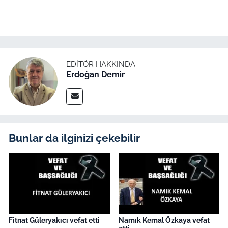
İş Dünyası
Bilim Teknoloji
English News
EDITÖR HAKKINDA
Erdoğan Demir
Canlı Maç
Finans
Genel-A
Bunlar da ilginizi çekebilir
Gündem-Eğitim
Fitnat Güleryakıcı vefat etti
Namık Kemal Özkaya vefat