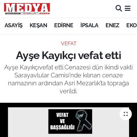
KEŞAN
ASAYİŞ
KEŞAN
EDİRNE
İPSALA
ENEZ
EKO
E-GAZETE
VEFAT
Ayşe Kayıkçı vefat etti
ASAYİŞ
Ayşe Kayıkçıvefat etti.Cenazesi dün ikindi vakti
SİYASET
Sarayavlular Camisi’nde kılınan cenaze
namazının ardından Asri Mezarlık’ta toprağa
GÜNDEM
verildi.
EKONOMİ
SAĞLIK
EĞİTİM