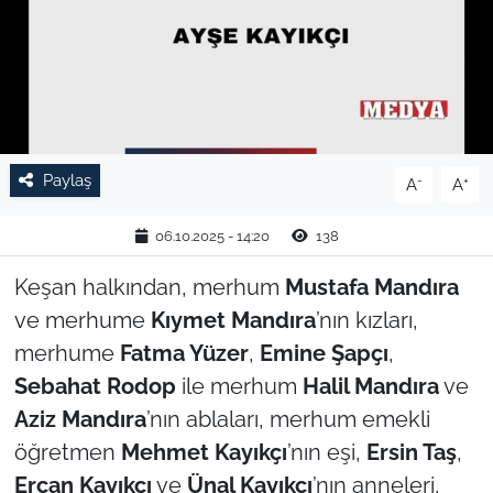
TARIM VE HAYVANCILIK
KÜLTÜR SANAT
RESMİ İLAN
Paylaş
-
+
A
A
SPOR
06.10.2025 - 14:20
138
YAŞAM
Keşan halkından, merhum
Mustafa Mandıra
ve merhume
Kıymet Mandıra
’nın kızları,
EDİRNE
merhume
Fatma Yüzer
,
Emine Şapçı
,
TEKİRDAĞ
Sebahat Rodop
ile merhum
Halil Mandıra
ve
Aziz Mandıra
’nın ablaları, merhum emekli
KIRKLARELİ
öğretmen
Mehmet Kayıkçı
’nın eşi,
Ersin Taş
,
Ercan Kayıkçı
ve
Ünal Kayıkçı
’nın anneleri,
ÇANAKKALE