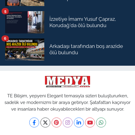
5
İzzetiye İmamı Yusuf Çapraz,
Korudağ'da ölü bulundu
6
Arkadaşı tarafından boş arazide
ölü bulundu
TE Bilişim, yepyeni Elegant temasıyla sizleri buluştururken,
sadelik ve modernizmi bir araya getiriyor. Şatafattan kaçınıyor
ve insanlara haber okuyabilecekleri bir altyapı sunuyor.