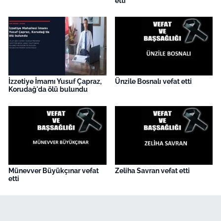
etti
İzzetiye İmamı Yusuf Çapraz,
Ünzile Bosnalı vefat etti
Korudağ'da ölü bulundu
Münevver Büyükçınar vefat
Zeliha Savran vefat etti
etti