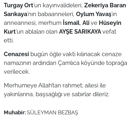
Turgay Ort
’un kayınvalideleri,
Zekeriya Baran
Sarıkaya
’nın babaanneleri,
Oylum Yavaş
’ın
TÜRKİYE
anneannesi, merhum
İsmail
,
Ali
ve
Hüseyin
Bölge
Kurt
’un ablaları olan
AYŞE SARIKAYA
vefat
etti.
Güvenlik
Cenazesi
bugün öğle vakti kılınacak cenaze
Genel
namazının ardından Çamlıca köyünde toprağa
verilecek.
Politika
Merhumeye Allah’tan rahmet; ailesi ile
Flaş Haber
yakınlarına, başsağlığı ve sabırlar dileriz.
Dış Haberler
Muhabir:
SÜLEYMAN BEZBAŞ
Magazin