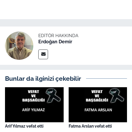
İş Dünyası
Bilim Teknoloji
English News
EDITÖR HAKKINDA
Erdoğan Demir
Canlı Maç
Finans
Genel-A
Bunlar da ilginizi çekebilir
Gündem-Eğitim
Arif Yılmaz vefat etti
Fatma Arslan vefat etti