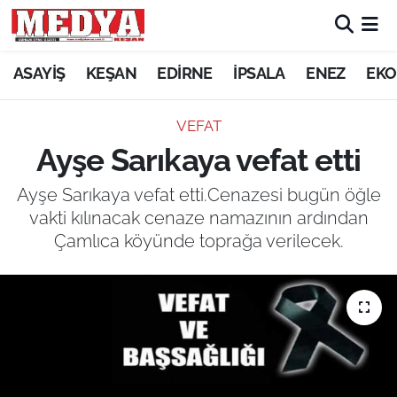
KEŞAN
ASAYİŞ
KEŞAN
EDİRNE
İPSALA
ENEZ
EKO
E-GAZETE
VEFAT
Ayşe Sarıkaya vefat etti
ASAYİŞ
Ayşe Sarıkaya vefat etti.Cenazesi bugün öğle
SİYASET
vakti kılınacak cenaze namazının ardından
Çamlıca köyünde toprağa verilecek.
GÜNDEM
EKONOMİ
SAĞLIK
EĞİTİM