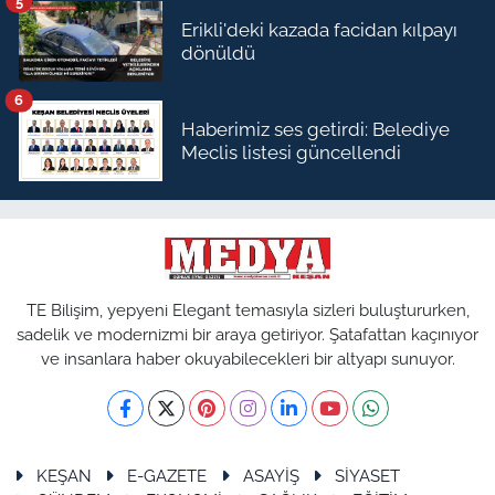
5
Erikli'deki kazada facidan kılpayı
dönüldü
6
Haberimiz ses getirdi: Belediye
Meclis listesi güncellendi
TE Bilişim, yepyeni Elegant temasıyla sizleri buluştururken,
sadelik ve modernizmi bir araya getiriyor. Şatafattan kaçınıyor
ve insanlara haber okuyabilecekleri bir altyapı sunuyor.
KEŞAN
E-GAZETE
ASAYİŞ
SİYASET