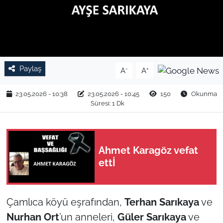
TARIM VE HAYVANCILIK
KÜLTÜR SANAT
RESMİ İLAN
Paylaş
-
+
A
A
SPOR
23.05.2026 - 10:38
23.05.2026 - 10:45
150
Okunma
Süresi: 1 Dk
YAŞAM
EDİRNE
Ahmet Karagöz vefat
ettİ
TEKİRDAĞ
KIRKLARELİ
Çamlıca köyü eşrafından,
Terhan Sarıkaya
ve
Nurhan Ort
’un anneleri,
Güler Sarıkaya
ve
ÇANAKKALE