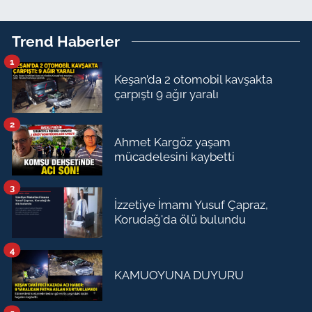
Trend Haberler
1
Keşan’da 2 otomobil kavşakta
çarpıştı 9 ağır yaralı
2
Ahmet Kargöz yaşam
mücadelesini kaybetti
3
İzzetiye İmamı Yusuf Çapraz,
Korudağ'da ölü bulundu
4
KAMUOYUNA DUYURU