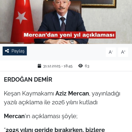
TARIM VE HAYVANCILIK
KÜLTÜR SANAT
RESMİ İLAN
Paylaş
-
+
A
A
SPOR
31.12.2025 - 18:45
63
YAŞAM
ERDOĞAN DEMİR
EDİRNE
Keşan Kaymakamı
Aziz Mercan
, yayınladığı
TEKİRDAĞ
yazılı açıklama ile 2026 yılını kutladı
Mercan
’ın açıklaması şöyle;
KIRKLARELİ
“
2025 yılını geride bırakırken, bizlere
ÇANAKKALE