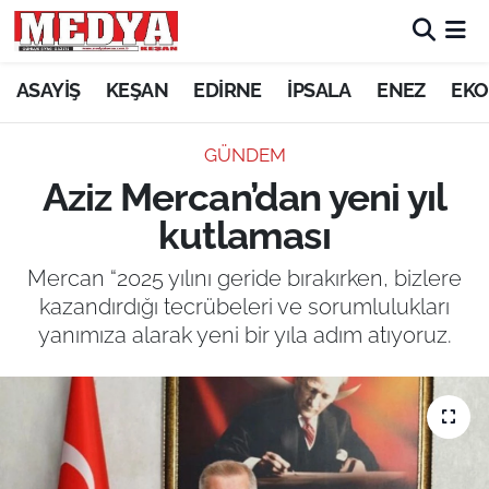
KEŞAN
ASAYİŞ
KEŞAN
EDİRNE
İPSALA
ENEZ
EKO
E-GAZETE
GÜNDEM
Aziz Mercan’dan yeni yıl
ASAYİŞ
kutlaması
SİYASET
Mercan “2025 yılını geride bırakırken, bizlere
kazandırdığı tecrübeleri ve sorumlulukları
GÜNDEM
yanımıza alarak yeni bir yıla adım atıyoruz.
EKONOMİ
SAĞLIK
EĞİTİM