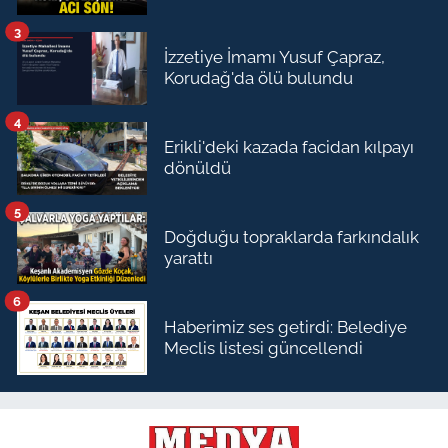
3
İzzetiye İmamı Yusuf Çapraz,
Korudağ'da ölü bulundu
4
Erikli'deki kazada facidan kılpayı
dönüldü
5
Doğduğu topraklarda farkındalık
yarattı
6
Haberimiz ses getirdi: Belediye
Meclis listesi güncellendi