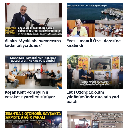
Akalın; “Ayakkabı numarasına
Enez Limanı İl Özel İdaresi’ne
kadar biliyordunuz”
kiralandı
Keşan Kent Konseyi'nin
Latif Özenç 10.ölüm
nezaket ziyaretleri sürüyor
yıldönümünde dualarla yad
edildi