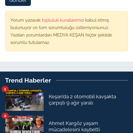
Yorum yazarak
topluluk kurallarımızı
kabul etmiş
bulunuyor ve tüm sorumluluğu üstleniyorsunuz.
Yazılan yorumlardan MEDYA KEŞAN hiçbir şekilde
sorumlu tutulamaz.
Trend Haberler
1
Keşan’da 2 otomobil kavşakta
çarpıştı 9 ağır yaralı
2
Ahmet Kargöz yaşam
mücadelesini kaybetti