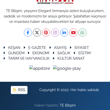
TE Bilişim, yepyeni Elegant temasıyla sizleri buluştururken,
sadelik ve modernizmi bir araya getiriyor. Şatafattan kaçınıyor
ve insanlara haber okuyabilecekleri bir altyapı sunuyor.
KEŞAN
E-GAZETE
ASAYİŞ
SİYASET
GÜNDEM
EKONOMİ
SAĞLIK
EĞİTİM
TARIM VE HAYVANCILIK
KÜLTÜR SANAT
RSS
Copyright © 2022. Her hakkı saklıdır.
Haber Yazılımı:
TE Bilişim