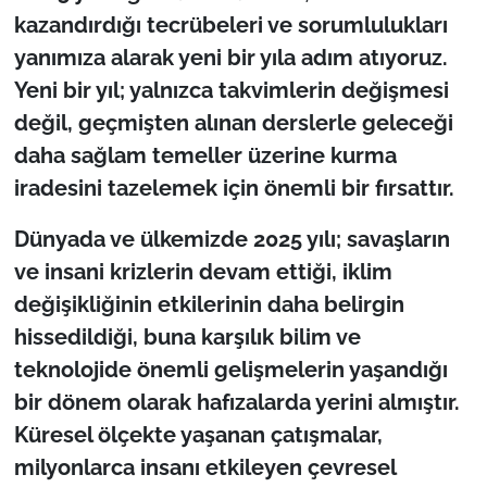
kazandırdığı tecrübeleri ve sorumlulukları
TÜRKİYE
yanımıza alarak yeni bir yıla adım atıyoruz.
Yeni bir yıl; yalnızca takvimlerin değişmesi
Bölge
değil, geçmişten alınan derslerle geleceği
daha sağlam temeller üzerine kurma
Güvenlik
iradesini tazelemek için önemli bir fırsattır.
Genel
Dünyada ve ülkemizde 2025 yılı; savaşların
ve insani krizlerin devam ettiği, iklim
Politika
değişikliğinin etkilerinin daha belirgin
Flaş Haber
hissedildiği, buna karşılık bilim ve
teknolojide önemli gelişmelerin yaşandığı
Dış Haberler
bir dönem olarak hafızalarda yerini almıştır.
Küresel ölçekte yaşanan çatışmalar,
Magazin
milyonlarca insanı etkileyen çevresel