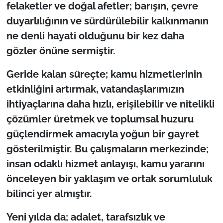
İş Dünyası
felaketler ve doğal afetler; barışın, çevre
duyarlılığının ve sürdürülebilir kalkınmanın
Bilim Teknoloji
ne denli hayati olduğunu bir kez daha
gözler önüne sermiştir.
English News
Geride kalan süreçte; kamu hizmetlerinin
Canlı Maç
etkinliğini artırmak, vatandaşlarımızın
ihtiyaçlarına daha hızlı, erişilebilir ve nitelikli
Finans
çözümler üretmek ve toplumsal huzuru
Genel-A
güçlendirmek amacıyla yoğun bir gayret
gösterilmiştir. Bu çalışmaların merkezinde;
Gündem-Eğitim
insan odaklı hizmet anlayışı, kamu yararını
önceleyen bir yaklaşım ve ortak sorumluluk
bilinci yer almıştır.
Yeni yılda da; adalet, tarafsızlık ve