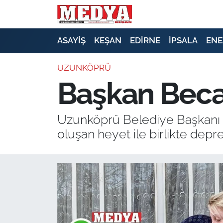
KEŞAN
ASAYİŞ
KEŞAN
EDİRNE
İPSALA
ENE
E-GAZETE
UZUNKÖPRÜ
Başkan Bec
ASAYİŞ
SİYASET
Uzunköprü Belediye Başkanı 
oluşan heyet ile birlikte depr
GÜNDEM
EKONOMİ
SAĞLIK
EĞİTİM