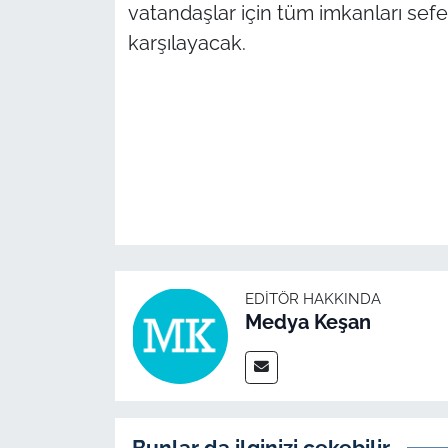
İş Dünyası
vatandaşlar için tüm imkanları sefer
karşılayacak.
Bilim Teknoloji
English News
Canlı Maç
Finans
Genel-A
EDITÖR HAKKINDA
Gündem-Eğitim
Medya Keşan
Bunlar da ilginizi çekebilir