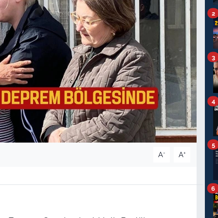
2
3
4
5
-
+
A
A
6