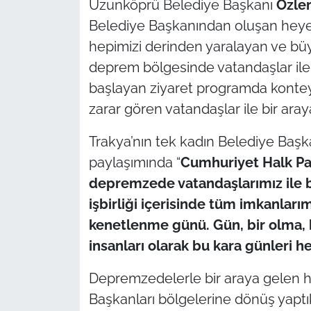
Uzunköprü Belediye Başkanı
Özle
Belediye Başkanından oluşan heyet 
TÜRKİYE
hepimizi derinden yaralayan ve bü
deprem bölgesinde vatandaşlar ile b
Bölge
başlayan ziyaret programda kontey
Güvenlik
zarar gören vatandaşlar ile bir aray
Genel
Trakya’nın tek kadın Belediye Baş
paylaşımında “
Cumhuriyet Halk Par
Politika
depremzede vatandaşlarımız ile bir
işbirliği içerisinde tüm imkanlarım
Flaş Haber
kenetlenme günü. Gün, bir olma, b
insanları olarak bu kara günleri h
Dış Haberler
Depremzedelerle bir araya gelen hey
Magazin
Başkanları bölgelerine dönüş yapt