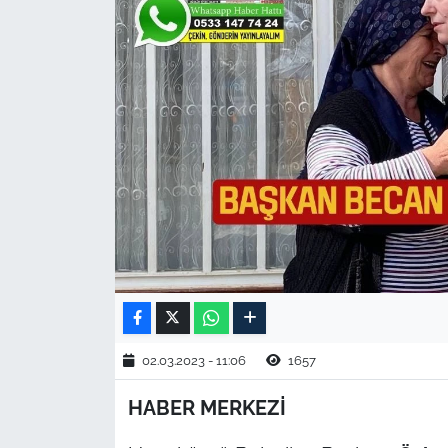
TARIM VE HAYVANCILIK
KÜLTÜR SANAT
RESMİ İLAN
SPOR
YAŞAM
EDİRNE
TEKİRDAĞ
02.03.2023 - 11:06
1657
KIRKLARELİ
HABER MERKEZİ
ÇANAKKALE