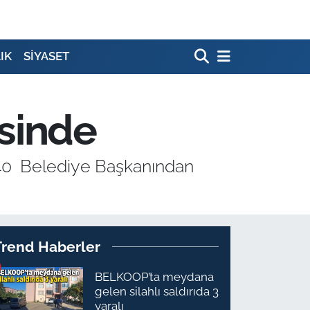
IK
SİYASET
sinde
40 Belediye Başkanından
Trend Haberler
BELKOOP’ta meydana
gelen silahlı saldırıda 3
yaralı