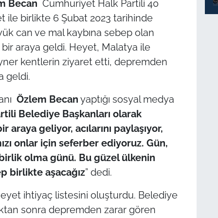
m Becan
Cumhuriyet Halk Partili 40
ile birlikte 6 Şubat 2023 tarihinde
yük can ve mal kaybına sebep olan
ir araya geldi. Heyet, Malatya ile
ner kentlerin ziyaret etti, depremden
a geldi.
kanı
Özlem Becan
yaptığı sosyal medya
tili Belediye Başkanları olarak
 araya geliyor, acılarını paylaşıyor,
ızı onlar için seferber ediyoruz. Gün,
irlik olma günü. Bu güzel ülkenin
ep birlikte aşacağız
” dedi.
et ihtiyaç listesini oluşturdu. Belediye
ıktan sonra depremden zarar gören