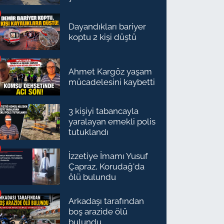
Dayandıkları bariyer
koptu 2 kişi düştü
Ahmet Kargöz yaşam
mücadelesini kaybetti
3 kişiyi tabancayla
yaralayan emekli polis
tutuklandı
İzzetiye İmamı Yusuf
Çapraz, Korudağ'da
ölü bulundu
Arkadaşı tarafından
boş arazide ölü
bulundu