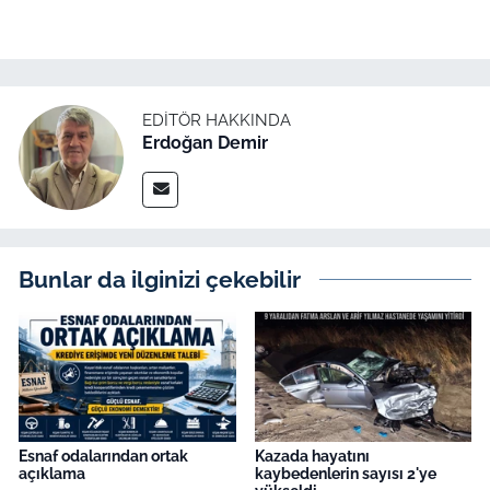
İş Dünyası
Bilim Teknoloji
English News
EDITÖR HAKKINDA
Erdoğan Demir
Canlı Maç
Finans
Bunlar da ilginizi çekebilir
Genel-A
Gündem-Eğitim
Esnaf odalarından ortak
Kazada hayatını
açıklama
kaybedenlerin sayısı 2'ye