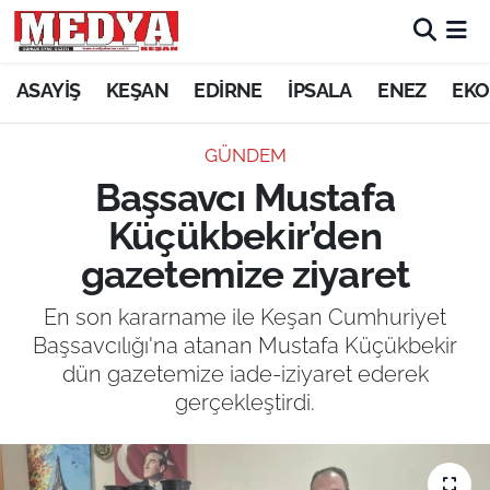
KEŞAN
ASAYİŞ
KEŞAN
EDİRNE
İPSALA
ENEZ
EKO
E-GAZETE
GÜNDEM
Başsavcı Mustafa
ASAYİŞ
Küçükbekir’den
SİYASET
gazetemize ziyaret
GÜNDEM
En son kararname ile Keşan Cumhuriyet
Başsavcılığı'na atanan Mustafa Küçükbekir
EKONOMİ
dün gazetemize iade-iziyaret ederek
gerçekleştirdi.
SAĞLIK
EĞİTİM