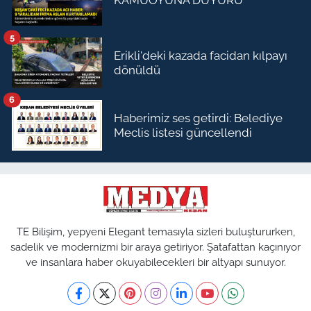
5
Erikli'deki kazada facidan kılpayı
dönüldü
6
Haberimiz ses getirdi: Belediye
Meclis listesi güncellendi
TE Bilişim, yepyeni Elegant temasıyla sizleri buluştururken,
sadelik ve modernizmi bir araya getiriyor. Şatafattan kaçınıyor
ve insanlara haber okuyabilecekleri bir altyapı sunuyor.