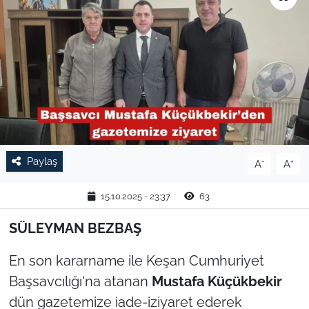
TARIM VE HAYVANCILIK
KÜLTÜR SANAT
RESMİ İLAN
SPOR
Paylaş
-
+
A
A
YAŞAM
15.10.2025 - 23:37
63
EDİRNE
SÜLEYMAN BEZBAŞ
TEKİRDAĞ
En son kararname ile Keşan Cumhuriyet
KIRKLARELİ
Başsavcılığı'na atanan
Mustafa Küçükbekir
dün gazetemize iade-iziyaret ederek
ÇANAKKALE