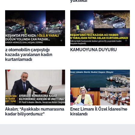
yükseldi
2 otomobilin çarpıştığı
KAMUOYUNA DUYURU
kazada yaralanan kadın
kurtarılamadı
Akalın; “Ayakkabı numarasına
Enez Limanı İl Özel İdaresi’ne
kadar biliyordunuz”
kiralandı