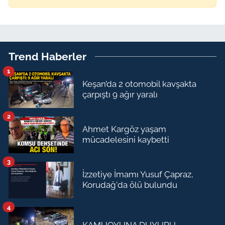
Trend Haberler
1
Keşan’da 2 otomobil kavşakta
çarpıştı 9 ağır yaralı
2
Ahmet Kargöz yaşam
mücadelesini kaybetti
3
İzzetiye İmamı Yusuf Çapraz,
Korudağ'da ölü bulundu
4
KAMUOYUNA DUYURU