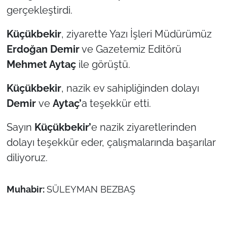
gerçekleştirdi.
TÜRKİYE
Küçükbekir
, ziyarette Yazı İşleri Müdürümüz
Erdoğan Demir
ve Gazetemiz Editörü
Bölge
Mehmet Aytaç
ile görüştü.
Güvenlik
Küçükbekir
, nazik ev sahipliğinden dolayı
Genel
Demir
ve
Aytaç’
a teşekkür etti.
Sayın
Küçükbekir’
e nazik ziyaretlerinden
Politika
dolayı teşekkür eder, çalışmalarında başarılar
Flaş Haber
diliyoruz.
Dış Haberler
Muhabir:
SÜLEYMAN BEZBAŞ
Magazin