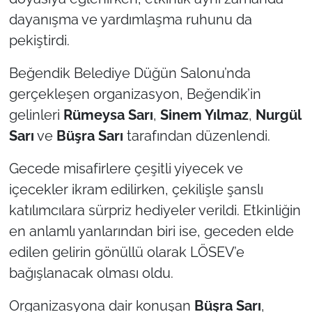
dayanışma ve yardımlaşma ruhunu da
TÜRKİYE
pekiştirdi.
Bölge
Beğendik Belediye Düğün Salonu’nda
gerçekleşen organizasyon, Beğendik’in
Güvenlik
gelinleri
Rümeysa Sarı
,
Sinem Yılmaz
,
Nurgül
Sarı
ve
Büşra Sarı
tarafından düzenlendi.
Genel
Gecede misafirlere çeşitli yiyecek ve
Politika
içecekler ikram edilirken, çekilişle şanslı
katılımcılara sürpriz hediyeler verildi. Etkinliğin
Flaş Haber
en anlamlı yanlarından biri ise, geceden elde
Dış Haberler
edilen gelirin gönüllü olarak LÖSEV’e
bağışlanacak olması oldu.
Magazin
Organizasyona dair konuşan
Büşra Sarı
,