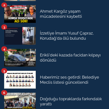
2
Ahmet Kargöz yaşam
mücadelesini kaybetti
3
İzzetiye İmamı Yusuf Çapraz,
Korudağ'da ölü bulundu
4
Erikli'deki kazada facidan kılpayı
dönüldü
5
Haberimiz ses getirdi: Belediye
Meclis listesi güncellendi
6
Doğduğu topraklarda farkındalık
yarattı