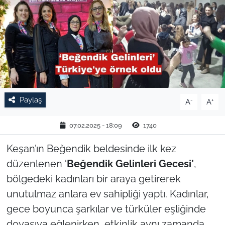
TARIM VE HAYVANCILIK
KÜLTÜR SANAT
RESMİ İLAN
SPOR
Paylaş
-
+
A
A
YAŞAM
07.02.2025 - 18:09
1740
EDİRNE
Keşan’ın Beğendik beldesinde ilk kez
düzenlenen ‘
Beğendik Gelinleri Gecesi’
,
TEKİRDAĞ
bölgedeki kadınları bir araya getirerek
unutulmaz anlara ev sahipliği yaptı. Kadınlar,
KIRKLARELİ
gece boyunca şarkılar ve türküler eşliğinde
doyasıya eğlenirken, etkinlik aynı zamanda
ÇANAKKALE