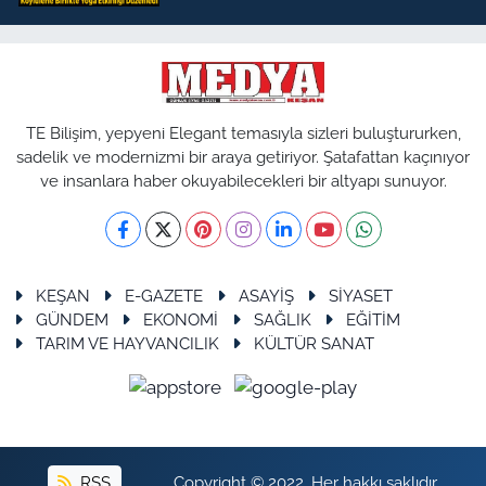
TE Bilişim, yepyeni Elegant temasıyla sizleri buluştururken,
sadelik ve modernizmi bir araya getiriyor. Şatafattan kaçınıyor
ve insanlara haber okuyabilecekleri bir altyapı sunuyor.
KEŞAN
E-GAZETE
ASAYİŞ
SİYASET
GÜNDEM
EKONOMİ
SAĞLIK
EĞİTİM
TARIM VE HAYVANCILIK
KÜLTÜR SANAT
RSS
Copyright © 2022. Her hakkı saklıdır.