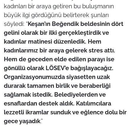
İş Dünyası
kadınları bir araya getiren bu buluşmanın
büyük ilgi gördüğünü belirterek şunları
Bilim Teknoloji
söyledi: “
Keşan’ın Beğendik beldesinin dört
gelini olarak bir ilki gerçekleştirdik ve
English News
kadınlar matinesi düzenledik. Hem
Canlı Maç
kadınlarımız bir araya gelerek stres attı.
Hem de geceden elde edilen parayı ise
Finans
gönüllü olarak LÖSEV’e bağışlayacağız.
Organizasyonumuzda siyasetten uzak
Genel-A
durarak tamamen birlik ve beraberliği
Gündem-Eğitim
sağlamak istedik. Belediyelerden ve
esnaflardan destek aldık. Katılımcılara
lezzetli ikramlar sunduk ve eğlence dolu bir
gece yaşadık
.”