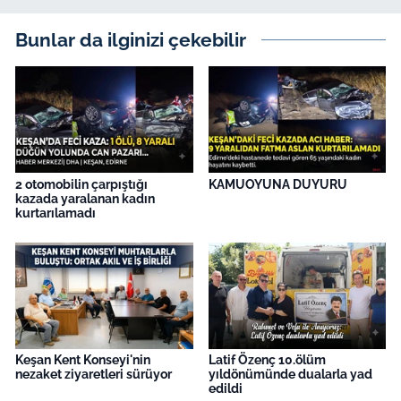
Bunlar da ilginizi çekebilir
2 otomobilin çarpıştığı
KAMUOYUNA DUYURU
kazada yaralanan kadın
kurtarılamadı
Keşan Kent Konseyi'nin
Latif Özenç 10.ölüm
nezaket ziyaretleri sürüyor
yıldönümünde dualarla yad
edildi