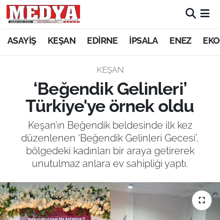
KEŞAN
ASAYİŞ
KEŞAN
EDİRNE
İPSALA
ENEZ
EKO
E-GAZETE
KEŞAN
‘Beğendik Gelinleri’
ASAYİŞ
Türkiye'ye örnek oldu
SİYASET
Keşan’ın Beğendik beldesinde ilk kez
düzenlenen ‘Beğendik Gelinleri Gecesi’,
GÜNDEM
bölgedeki kadınları bir araya getirerek
unutulmaz anlara ev sahipliği yaptı.
EKONOMİ
SAĞLIK
EĞİTİM