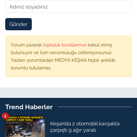
Gönder
Yorum yazarak
topluluk kurallarımızı
kabul etmiş
bulunuyor ve tüm sorumluluğu üstleniyorsunuz.
Yazılan yorumlardan MEDYA KEŞAN hiçbir şekilde
sorumlu tutulamaz.
Trend Haberler
1
Keşan’da 2 otomobil kavşakta
çarpıştı 9 ağır yaralı