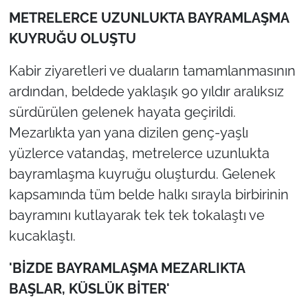
İş Dünyası
METRELERCE UZUNLUKTA BAYRAMLAŞMA
KUYRUĞU OLUŞTU
Bilim Teknoloji
Kabir ziyaretleri ve duaların tamamlanmasının
English News
ardından, beldede yaklaşık 90 yıldır aralıksız
Canlı Maç
sürdürülen gelenek hayata geçirildi.
Mezarlıkta yan yana dizilen genç-yaşlı
Finans
yüzlerce vatandaş, metrelerce uzunlukta
bayramlaşma kuyruğu oluşturdu. Gelenek
Genel-A
kapsamında tüm belde halkı sırayla birbirinin
bayramını kutlayarak tek tek tokalaştı ve
Gündem-Eğitim
kucaklaştı.
'BİZDE BAYRAMLAŞMA MEZARLIKTA
BAŞLAR, KÜSLÜK BİTER'