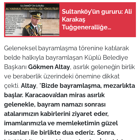
Sultanköy’ün gururu: Ali
Karakaş
Tuğgeneralliğe
yükseltildi!
Geleneksel bayramlaşma törenine katılarak
belde halkıyla bayramlaşan Küplü Belediye
Başkanı
Gökmen Altay
, asırlık geleneğin birlik
ve beraberlik üzerindeki önemine dikkat
çekti.
Altay
, "
Bizde bayramlaşma, mezarlıkta
başlar. Karacaova’dan miras asırlık
gelenekle, bayram namazı sonrası
atalarımızın kabirlerini ziyaret eder,
imamlarımızla ve memleketimin güzel
insanları ile birlikte dua ederiz. Sonra,