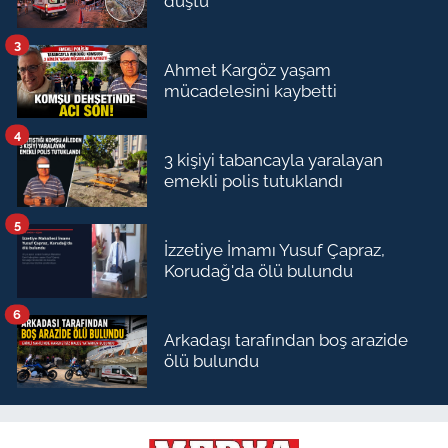
düştü
3
Ahmet Kargöz yaşam
mücadelesini kaybetti
4
3 kişiyi tabancayla yaralayan
emekli polis tutuklandı
5
İzzetiye İmamı Yusuf Çapraz,
Korudağ'da ölü bulundu
6
Arkadaşı tarafından boş arazide
ölü bulundu