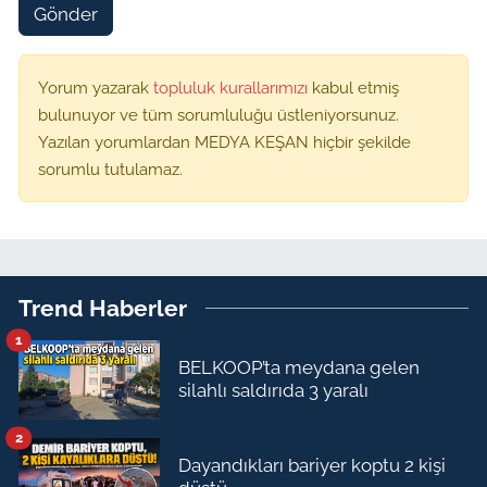
Gönder
Yorum yazarak
topluluk kurallarımızı
kabul etmiş
bulunuyor ve tüm sorumluluğu üstleniyorsunuz.
Yazılan yorumlardan MEDYA KEŞAN hiçbir şekilde
sorumlu tutulamaz.
Trend Haberler
1
BELKOOP’ta meydana gelen
silahlı saldırıda 3 yaralı
2
Dayandıkları bariyer koptu 2 kişi