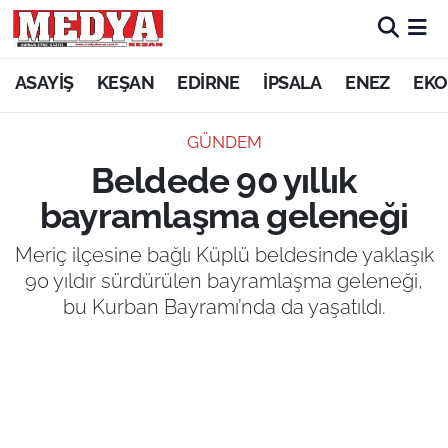
KEŞAN
ASAYİŞ
KEŞAN
EDİRNE
İPSALA
ENEZ
EKO
E-GAZETE
GÜNDEM
Beldede 90 yıllık
ASAYİŞ
bayramlaşma geleneği
SİYASET
Meriç ilçesine bağlı Küplü beldesinde yaklaşık
90 yıldır sürdürülen bayramlaşma geleneği,
GÜNDEM
bu Kurban Bayramı’nda da yaşatıldı.
EKONOMİ
SAĞLIK
EĞİTİM