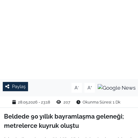
TARIM VE HAYVANCILIK
KÜLTÜR SANAT
RESMİ İLAN
SPOR
YAŞAM
Paylaş
-
+
A
A
EDİRNE
28.05.2026 - 23:18
207
Okunma Süresi: 1 Dk
TEKİRDAĞ
Beldede 90 yıllık bayramlaşma geleneği;
KIRKLARELİ
metrelerce kuyruk oluştu
ÇANAKKALE