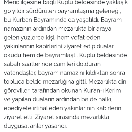
Meriç ilçesine bağlı Küplü beldesinde yaklaşık
90 yıldır sürdürülen bayramlaşma geleneği,
TÜRKİYE
bu Kurban Bayramı’nda da yaşatıldı. Bayram
namazının ardından mezarlıkta bir araya
Bölge
gelen yüzlerce kişi, hem vefat eden
Güvenlik
yakınlarının kabirlerini ziyaret edip dualar
okudu hem de bayramlaştı. Küplü beldesinde
Genel
sabah saatlerinde camileri dolduran
vatandaşlar, bayram namazını kıldıktan sonra
Politika
topluca belde mezarlığına gitti. Mezarlıkta din
Flaş Haber
görevlileri tarafından okunan Kur’an-ı Kerim
ve yapılan duaların ardından belde halkı,
Dış Haberler
ebediyete irtihal eden yakınlarının kabirlerini
ziyaret etti. Ziyaret sırasında mezarlıkta
Magazin
duygusal anlar yaşandı.