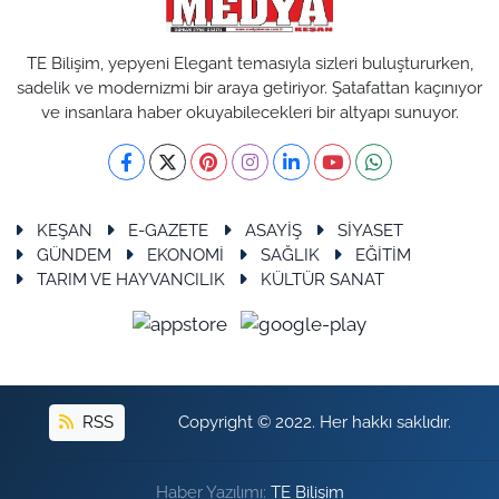
TE Bilişim, yepyeni Elegant temasıyla sizleri buluştururken,
sadelik ve modernizmi bir araya getiriyor. Şatafattan kaçınıyor
ve insanlara haber okuyabilecekleri bir altyapı sunuyor.
KEŞAN
E-GAZETE
ASAYİŞ
SİYASET
GÜNDEM
EKONOMİ
SAĞLIK
EĞİTİM
TARIM VE HAYVANCILIK
KÜLTÜR SANAT
RSS
Copyright © 2022. Her hakkı saklıdır.
Haber Yazılımı:
TE Bilişim