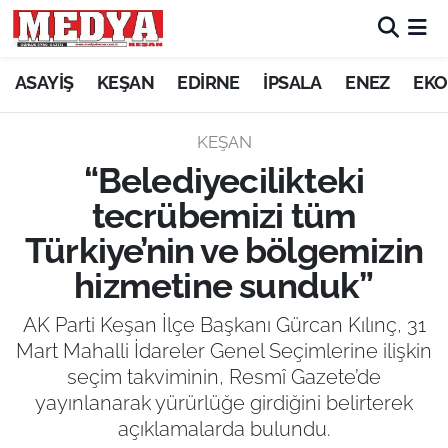
KEŞAN
ASAYİŞ
KEŞAN
EDİRNE
İPSALA
ENEZ
EKO
E-GAZETE
KEŞAN
“Belediyecilikteki
ASAYİŞ
tecrübemizi tüm
SİYASET
Türkiye’nin ve bölgemizin
hizmetine sunduk”
GÜNDEM
AK Parti Keşan İlçe Başkanı Gürcan Kılınç, 31
EKONOMİ
Mart Mahalli İdareler Genel Seçimlerine ilişkin
seçim takviminin, Resmî Gazete’de
SAĞLIK
yayınlanarak yürürlüğe girdiğini belirterek
açıklamalarda bulundu.
EĞİTİM