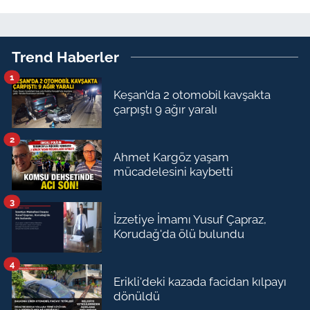
Trend Haberler
1
Keşan’da 2 otomobil kavşakta
çarpıştı 9 ağır yaralı
2
Ahmet Kargöz yaşam
mücadelesini kaybetti
3
İzzetiye İmamı Yusuf Çapraz,
Korudağ'da ölü bulundu
4
Erikli'deki kazada facidan kılpayı
dönüldü