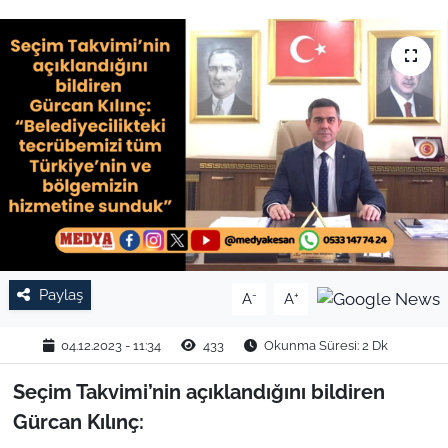
TARIM VE HAYVANCILIK
KÜLTÜR SANAT
RESMİ İLAN
SPOR
YAŞAM
EDİRNE
Paylaş
-
+
A
A
TEKİRDAĞ
04.12.2023 - 11:34
433
Okunma Süresi: 2 Dk
Seçim Takvimi’nin açıklandığını bildiren
KIRKLARELİ
Gürcan Kılınç:
ÇANAKKALE