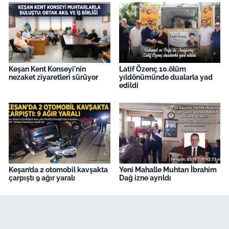
Keşan Kent Konseyi'nin
Latif Özenç 10.ölüm
nezaket ziyaretleri sürüyor
yıldönümünde dualarla yad
edildi
Keşan’da 2 otomobil kavşakta
Yeni Mahalle Muhtarı İbrahim
çarpıştı 9 ağır yaralı
Dağ izne ayrıldı