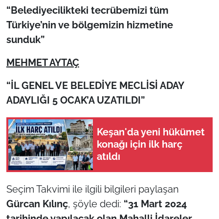
“Belediyecilikteki tecrübemizi tüm
TÜRKİYE
Türkiye’nin ve bölgemizin hizmetine
sunduk”
Bölge
MEHMET AYTAÇ
Güvenlik
“İL GENEL VE BELEDİYE MECLİSİ ADAY
Genel
ADAYLIĞI 5 OCAK’A UZATILDI”
Politika
Keşan'da yeni hükümet
konağı için ilk harç
Flaş Haber
atıldı
Dış Haberler
Seçim Takvimi ile ilgili bilgileri paylaşan
Magazin
Gürcan Kılınç
, şöyle dedi:
“31 Mart 2024
tarihinde yapılacak olan Mahalli İdareler