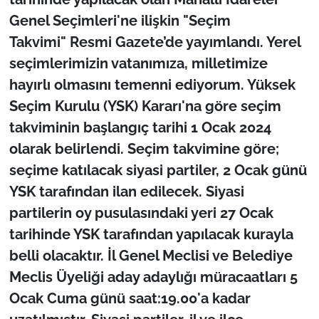
İş Dünyası
Genel Seçimleri'ne ilişkin "Seçim
Takvimi" Resmi Gazete’de yayımlandı. Yerel
Bilim Teknoloji
seçimlerimizin vatanımıza, milletimize
English News
hayırlı olmasını temenni ediyorum. Yüksek
Seçim Kurulu (YSK) Kararı'na göre seçim
Canlı Maç
takviminin başlangıç tarihi 1 Ocak 2024
olarak belirlendi. Seçim takvimine göre;
Finans
seçime katılacak siyasi partiler, 2 Ocak günü
Genel-A
YSK tarafından ilan edilecek. Siyasi
partilerin oy pusulasındaki yeri 27 Ocak
Gündem-Eğitim
tarihinde YSK tarafından yapılacak kurayla
belli olacaktır. İl Genel Meclisi ve Belediye
Meclis Üyeliği aday adaylığı müracaatları 5
Ocak Cuma günü saat:19.00'a kadar