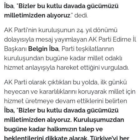
İba
, "
Bizler bu kutlu davada gücümüzü
milletimizden alıyoruz
.” dedi.
TÜRKİYE
AK Parti'nin kuruluşunun 24. yıl dönümü
Bölge
dolayısıyla mesaj yayımlayan AK Parti Edirne İl
Güvenlik
Başkanı
Belgin İba
, Parti teşkilatlarının
kuruluşundan bugüne kadar millet odaklı
Genel
hizmet anlayışıyla hareket ettiğini vurguladı.
Politika
AK Parti olarak çıktıkları bu yolda, ilk günkü
heyecan ve kararlılıklarını koruyarak millet için
Flaş Haber
hizmet üretmeye devam ettiklerini belirten
İba,
"
Bizler bu kutlu davada gücümüzü
Dış Haberler
milletimizden alıyoruz. Kuruluşumuzdan
Magazin
bugüne kadar halkımızın talep ve
beklentilerini dikkate alarak, Türkiye’yi her