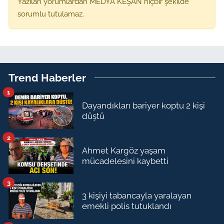
Yazılan yorumlardan MEDYA KEŞAN hiçbir şekilde
sorumlu tutulamaz.
Trend Haberler
1
Dayandıkları bariyer koptu 2 kişi
düştü
2
Ahmet Kargöz yaşam
mücadelesini kaybetti
3
3 kişiyi tabancayla yaralayan
emekli polis tutuklandı