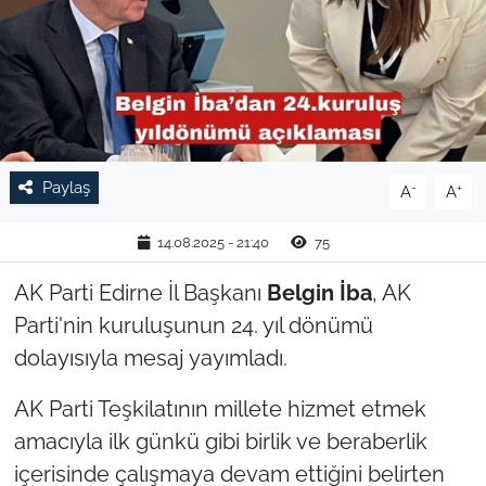
TARIM VE HAYVANCILIK
KÜLTÜR SANAT
RESMİ İLAN
Paylaş
-
+
A
A
SPOR
14.08.2025 - 21:40
75
YAŞAM
AK Parti Edirne İl Başkanı
Belgin İba
, AK
EDİRNE
Parti'nin kuruluşunun 24. yıl dönümü
dolayısıyla mesaj yayımladı.
TEKİRDAĞ
AK Parti Teşkilatının millete hizmet etmek
KIRKLARELİ
amacıyla ilk günkü gibi birlik ve beraberlik
içerisinde çalışmaya devam ettiğini belirten
ÇANAKKALE