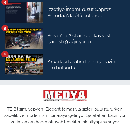
4
İzzetiye İmamı Yusuf Çapraz,
Korudağ'da ölü bulundu
5
Keşan’da 2 otomobil kavşakta
çarpıştı 9 ağır yaralı
6
Arkadaşı tarafından boş arazide
ölü bulundu
TE Bilişim, yepyeni Elegant temasıyla sizleri buluştururken,
sadelik ve modernizmi bir araya getiriyor. Şatafattan kaçınıyor
ve insanlara haber okuyabilecekleri bir altyapı sunuyor.