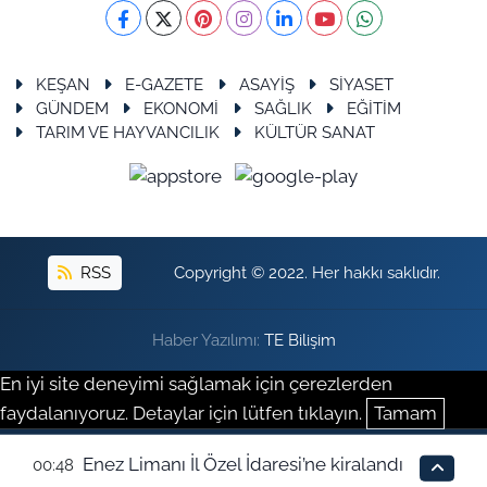
KEŞAN
E-GAZETE
ASAYİŞ
SİYASET
GÜNDEM
EKONOMİ
SAĞLIK
EĞİTİM
TARIM VE HAYVANCILIK
KÜLTÜR SANAT
RSS
Copyright © 2022. Her hakkı saklıdır.
Haber Yazılımı:
TE Bilişim
En iyi site deneyimi sağlamak için çerezlerden
faydalanıyoruz. Detaylar için lütfen tıklayın.
Tamam
Enez Limanı İl Özel İdaresi’ne kiralandı
00:48