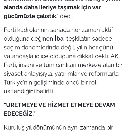
İş Dünyası
alanda daha ileriye taşımak için var
gücümüzle çalıştık
.” dedi.
Bilim Teknoloji
Parti kadrolarının sahada her zaman aktif
English News
olduğuna değinen
İba
, teşkilatın sadece
seçim dönemlerinde değil, yılın her günü
Canlı Maç
vatandaşla iç içe olduğuna dikkat çekti. AK
Finans
Parti, insanı ve tüm canlıları merkeze alan bir
siyaset anlayışıyla, yatırımlar ve reformlarla
Genel-A
Türkiye’nin gelişiminde öncü bir rol
üstlendiğini belirtti.
Gündem-Eğitim
"ÜRETMEYE VE HİZMET ETMEYE DEVAM
EDECEĞİZ."
Kuruluş yıl dönümünün aynı zamanda bir