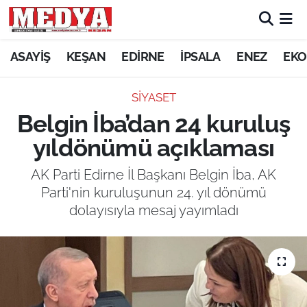
KEŞAN
ASAYİŞ
KEŞAN
EDİRNE
İPSALA
ENEZ
EKO
E-GAZETE
SİYASET
Belgin İba’dan 24 kuruluş
ASAYİŞ
yıldönümü açıklaması
SİYASET
AK Parti Edirne İl Başkanı Belgin İba, AK
Parti'nin kuruluşunun 24. yıl dönümü
GÜNDEM
dolayısıyla mesaj yayımladı
EKONOMİ
SAĞLIK
EĞİTİM