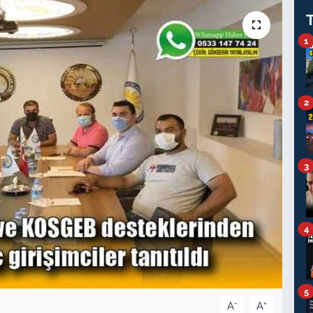
1
2
3
4
5
-
+
A
A