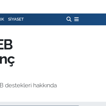
IK
SİYASET
EB
enç
B destekleri hakkında