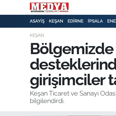
KEŞAN
ASAYİŞ
KEŞAN
EDİRNE
İPSALA
ENE
E-GAZETE
KEŞAN
Bölgemizde 
ASAYİŞ
desteklerin
SİYASET
GÜNDEM
girişimciler t
EKONOMİ
Keşan Ticaret ve Sanayi Odas
SAĞLIK
bilgilendirdi.
EĞİTİM