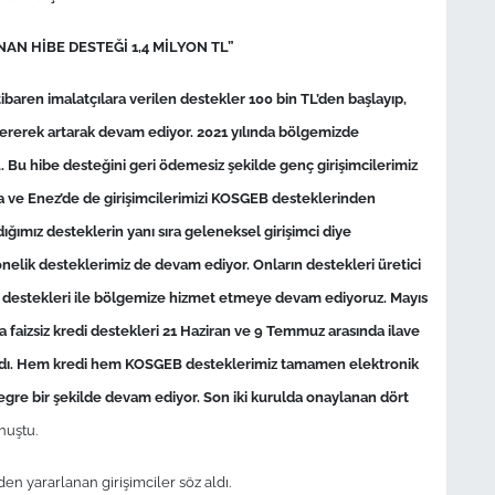
AN HİBE DESTEĞİ 1,4 MİLYON TL”
tibaren imalatçılara verilen destekler 100 bin TL’den başlayıp,
stererek artarak devam ediyor. 2021 yılında bölgemizde
L. Bu hibe desteğini geri ödemesiz şekilde genç girişimcilerimiz
la ve Enez’de de girişimcilerimizi KOSGEB desteklerinden
ğımız desteklerin yanı sıra geleneksel girişimci diye
elik desteklerimiz de devam ediyor. Onların destekleri üretici
edi destekleri ile bölgemize hizmet etmeye devam ediyoruz. Mayıs
a faizsiz kredi destekleri 21 Haziran ve 9 Temmuz arasında ilave
klandı. Hem kredi hem KOSGEB desteklerimiz tamamen elektronik
re bir şekilde devam ediyor. Son iki kurulda onaylanan dört
nuştu.
 yararlanan girişimciler söz aldı.