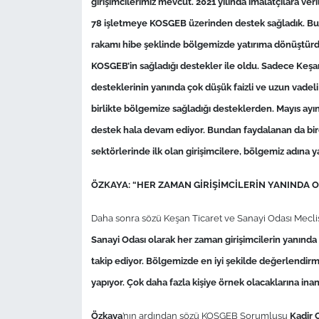
girişimcilerimiz mevcut. 2021 yılında imalatçılara v
İş Dünyası
78 işletmeye KOSGEB üzerinden destek sağladık. Bunu
Bilim Teknoloji
rakamı hibe şeklinde bölgemizde yatırıma dönüştürdük
KOSGEB’in sağladığı destekler ile oldu. Sadece Keşan
English News
desteklerinin yanında çok düşük faizli ve uzun vadel
birlikte bölgemize sağladığı desteklerden. Mayıs ayınd
Canlı Maç
destek hala devam ediyor. Bundan faydalanan da bir
Finans
sektörlerinde ilk olan girişimcilere, bölgemiz adına y
ÖZKAYA: “HER ZAMAN GİRİŞİMCİLERİN YANINDA O
Genel-A
Daha sonra sözü Keşan Ticaret ve Sanayi Odası Mecli
Gündem-Eğitim
Sanayi Odası olarak her zaman girişimcilerin yanında 
takip ediyor. Bölgemizde en iyi şekilde değerlendirme
yapıyor. Çok daha fazla kişiye örnek olacaklarına inan
Özkaya
’nın ardından sözü KOSGEB Sorumlusu
Kadir 