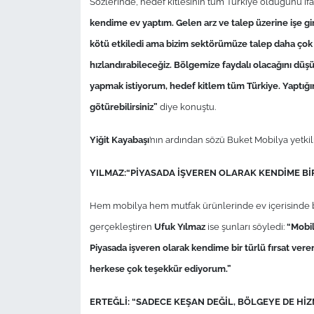
Sözlerinde, hedef kitlesinin tüm Türkiye olduğunu i
kendime ev yaptım. Gelen arz ve talep üzerine işe g
kötü etkiledi ama bizim sektörümüze talep daha çok 
hızlandırabileceğiz. Bölgemize faydalı olacağını dü
yapmak istiyorum, hedef kitlem tüm Türkiye. Yaptığım
götürebilirsiniz”
diye konuştu.
Yiğit Kayabaşı
’nın ardından sözü Buket Mobilya yetkil
YILMAZ:“PİYASADA İŞVEREN OLARAK KENDİME Bİ
Hem mobilya hem mutfak ürünlerinde ev içerisinde bi
gerçekleştiren
Ufuk Yılmaz
ise şunları söyledi:
“Mobil
Piyasada işveren olarak kendime bir türlü fırsat ver
herkese çok teşekkür ediyorum.”
ERTEĞLİ: “SADECE KEŞAN DEĞİL, BÖLGEYE DE Hİ