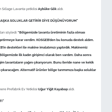
 Sıllage Lavanta yetkilisi
Aybüke Gök
aldı.
 BAŞKA SOLUKLAR GETİRİR DİYE DÜŞÜNÜYORUM”
ları söyledi:
“Bölgemizde lavanta üretiminin fazla olması
e getirmeye karar verdim. KOSGEB’den bu konuda destek aldım.
in destekleri ile makine imalatımızı yaptırdık. Makinemiz
Bölgemizde ilk kadın girişimci olarak ben vardım. Daha sonra
ğim lavantaların yağını çıkarıyorum. Bunu ileride nane ve kekik
çıkaracağım. Alternatif ürünler bölge tarımımıza başka soluklar
ere Prefabrik Ev Yetkilisi
Uğur Yiğit Kayabaşı
aldı.
TI”