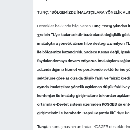
TUNÇ: “BÖLGEMİZDE İMALATÇILARA YÖNELİK ALIN
Destekler hakkında bilgi veren
Tunç
,
“2019 yılından i
370 bin TL’ye kadar sektör bazlı olarak değişiklik gö
imalatçılara yönelik alınan hibe desteği 1,4 milyon T
ile bölgemize kazandırdık. Sadece Keşan değil, İpsa
faydalandırmaya devam ediyoruz. İmalatçılara sağladı
adlandırdığımız hizmet ve perakende sektörlerine yön
sektörüne göre az olsa da düşük faizli ve faizsiz kr
ayında imalatçılara yönelik açıklanan düşük faizli vey
kontenjan ile imalatçı girişimcilere tekrardan açı
ortamda e-Devlet sistemi üzerinden KOSGEB ile enteg
girişimcimiz ile beraberiz. Hepsi Keşan’da ilk”
diye ko
Tunç
’un konuşmasının ardından KOSGEB desteklerinden