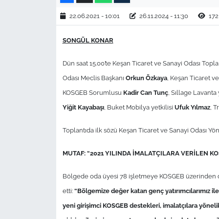
22.06.2021 - 10:01
26.11.2024 - 11:30
172
TÜRKİYE
SONGÜL KONAR
Bölge
Dün saat 15.00’te Keşan Ticaret ve Sanayi Odası Topl
Güvenlik
Odası Meclis Başkanı
Orkun Özkaya
, Keşan Ticaret v
KOSGEB Sorumlusu
Kadir Can Tunç
, Sıllage Lavanta 
Genel
Yiğit Kayabaşı
, Buket Mobilya yetkilisi
Ufuk Yılmaz
, T
Politika
Toplantıda ilk sözü Keşan Ticaret ve Sanayi Odası Y
Flaş Haber
MUTAF: “2021 YILINDA İMALATÇILARA VERİLEN K
Dış Haberler
Bölgede oda üyesi 78 işletmeye KOSGEB üzerinden de
etti:
“Bölgemize değer katan genç yatırımcılarımız ile
Magazin
yeni girişimci KOSGEB destekleri, imalatçılara yönel