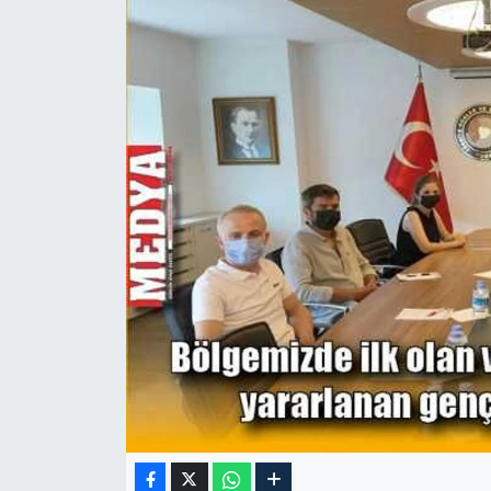
TARIM VE HAYVANCILIK
KÜLTÜR SANAT
RESMİ İLAN
SPOR
YAŞAM
EDİRNE
TEKİRDAĞ
KIRKLARELİ
ÇANAKKALE