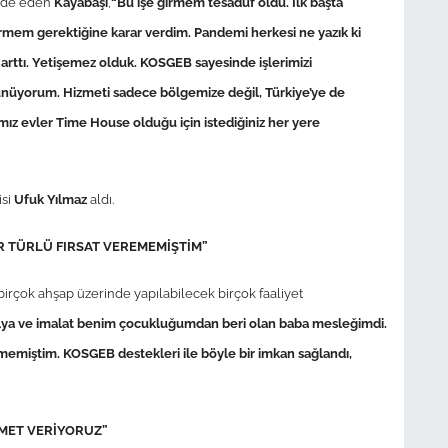
fade eden
Kayabaşı
,
“Bu işe girmem tesadüf oldu. İlk başta
irmem gerektiğine karar verdim. Pandemi herkesi ne yazık ki
arttı. Yetişemez olduk. KOSGEB sayesinde işlerimizi
şünüyorum. Hizmeti sadece bölgemize değil, Türkiye’ye de
ız evler Time House olduğu için istediğiniz her yere
isi
Ufuk Yılmaz
aldı.
R TÜRLÜ FIRSAT VEREMEMİŞTİM”
rçok ahşap üzerinde yapılabilecek birçok faaliyet
ya ve imalat benim çocukluğumdan beri olan baba mesleğimdi.
ememiştim. KOSGEB destekleri ile böyle bir imkan sağlandı,
ZMET VERİYORUZ”