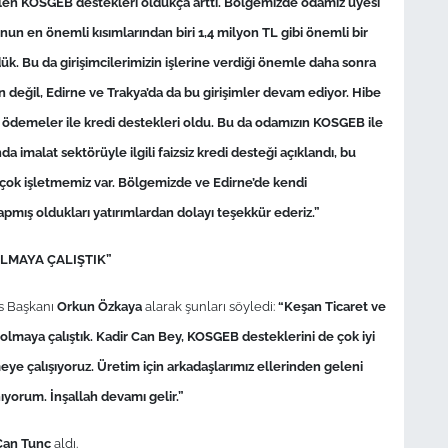
erilen KOSGEB destekleri oldukça arttı. Bölgemizde odamız üyesi
n en önemli kısımlarından biri 1,4 milyon TL gibi önemli bir
. Bu da girişimcilerimizin işlerine verdiği önemle daha sonra
 değil, Edirne ve Trakya’da da bu girişimler devam ediyor. Hibe
i ödemeler ile kredi destekleri oldu. Bu da odamızın KOSGEB ile
a imalat sektörüyle ilgili faizsiz kredi desteği açıklandı, bu
çok işletmemiz var. Bölgemizde ve Edirne’de kendi
apmış oldukları yatırımlardan dolayı teşekkür ederiz.”
LMAYA ÇALIŞTIK”
s Başkanı
Orkun Özkaya
alarak şunları söyledi:
“Keşan Ticaret ve
olmaya çalıştık. Kadir Can Bey, KOSGEB desteklerini de çok iyi
ye çalışıyoruz. Üretim için arkadaşlarımız ellerinden geleni
ıyorum. İnşallah devamı gelir.”
Can Tunç
aldı.