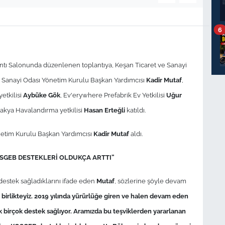
6
antı Salonunda düzenlenen toplantıya, Keşan Ticaret ve Sanayi
e Sanayi Odası Yönetim Kurulu Başkan Yardımcısı
Kadir Mutaf
,
yetkilisi
Aybüke Gök
, Ev'erywhere Prefabrik Ev Yetkilisi
Uğur
rakya Havalandırma yetkilisi
Hasan Erteğli
katıldı.
önetim Kurulu Başkan Yardımcısı
Kadir Mutaf
aldı.
OSGEB DESTEKLERİ OLDUKÇA ARTTI”
stek sağladıklarını ifade eden
Mutaf
, sözlerine şöyle devam
 birlikteyiz. 2019 yılında yürürlüğe giren ve halen devam eden
ik birçok destek sağlıyor. Aramızda bu teşviklerden yararlanan