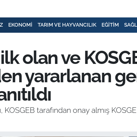
Z
EKONOMİ
TARIM VE HAYVANCILIK
EĞİTİM
SAĞL
ilk olan ve KOSG
den yararlanan g
anıtıldı
ı, KOSGEB tarafından onay almış KOSGE