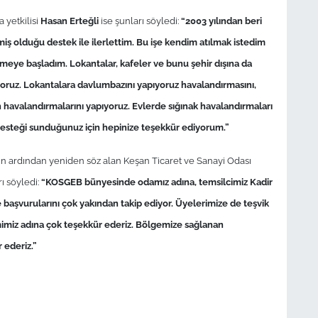
 yetkilisi
Hasan Erteğli
ise şunları söyledi:
“2003 yılından beri
ş olduğu destek ile ilerlettim. Bu işe kendim atılmak istedim
rmeye başladım. Lokantalar, kafeler ve bunu şehir dışına da
yoruz. Lokantalara davlumbazını yapıyoruz havalandırmasını,
in havalandırmalarını yapıyoruz. Evlerde sığınak havalandırmaları
 desteği sunduğunuz için hepinize teşekkür ediyorum.”
ın ardından yeniden söz alan Keşan Ticaret ve Sanayi Odası
rı söyledi:
“KOSGEB bünyesinde odamız adına, temsilcimiz Kadir
be başvurularını çok yakından takip ediyor. Üyelerimize de teşvik
mimiz adına çok teşekkür ederiz. Bölgemize sağlanan
 ederiz.”