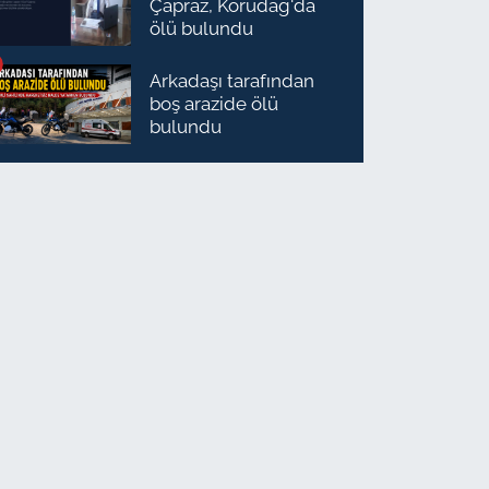
Çapraz, Korudağ'da
ölü bulundu
Arkadaşı tarafından
boş arazide ölü
bulundu