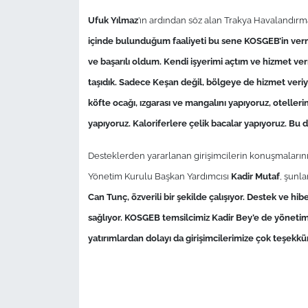
Ufuk Yılmaz
’ın ardından söz alan Trakya Havalandırma
içinde bulunduğum faaliyeti bu sene KOSGEB’in vermi
ve başarılı oldum. Kendi işyerimi açtım ve hizmet ve
taşıdık. Sadece Keşan değil, bölgeye de hizmet veri
köfte ocağı, ızgarası ve mangalını yapıyoruz, oteller
yapıyoruz. Kaloriferlere çelik bacalar yapıyoruz. Bu
Desteklerden yararlanan girişimcilerin konuşmaların
Yönetim Kurulu Başkan Yardımcısı
Kadir Mutaf
, şunla
Can Tunç, özverili bir şekilde çalışıyor. Destek ve hi
sağlıyor. KOSGEB temsilcimiz Kadir Bey’e de yöneti
yatırımlardan dolayı da girişimcilerimize çok teşekkür