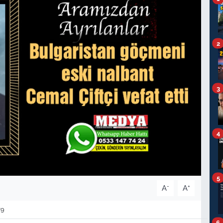
2
3
4
5
-
+
A
A
79
6