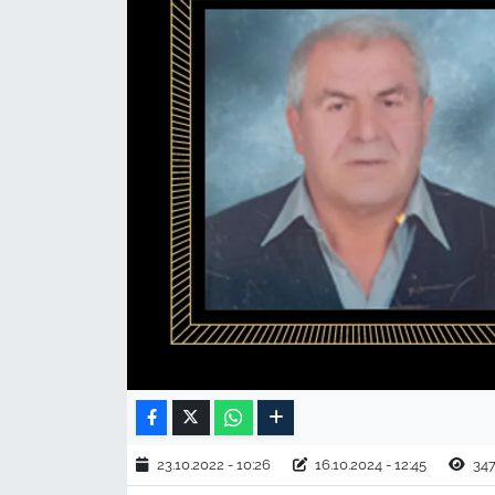
TARIM VE HAYVANCILIK
KÜLTÜR SANAT
RESMİ İLAN
SPOR
YAŞAM
EDİRNE
TEKİRDAĞ
KIRKLARELİ
23.10.2022 - 10:26
16.10.2024 - 12:45
34
ÇANAKKALE