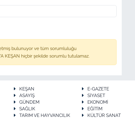
etmiş bulunuyor ve tüm sorumluluğu
A KEŞAN hiçbir şekilde sorumlu tutulamaz.
KEŞAN
E-GAZETE
ASAYİŞ
SİYASET
GÜNDEM
EKONOMİ
SAĞLIK
EĞİTİM
TARIM VE HAYVANCILIK
KÜLTÜR SANAT