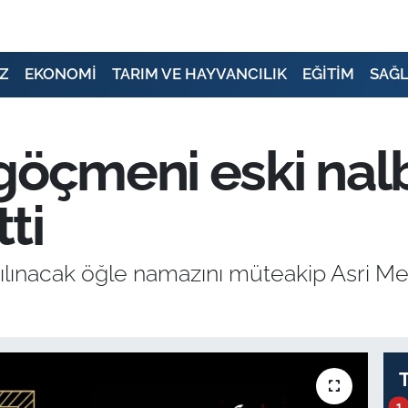
Z
EKONOMİ
TARIM VE HAYVANCILIK
EĞİTİM
SAĞL
 göçmeni eski na
tti
lınacak öğle namazını müteakip Asri Meza
1