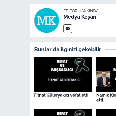
İş Dünyası
EDITÖR HAKKINDA
Bilim Teknoloji
Medya Keşan
English News
Canlı Maç
Bunlar da ilginizi çekebilir
Finans
Genel-A
Gündem-Eğitim
Fitnat Güleryakıcı vefat etti
Namık Ke
etti