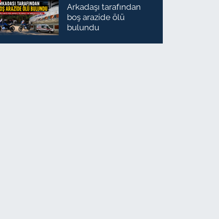
Arkadaşı tarafından
boş arazide ölü
bulundu