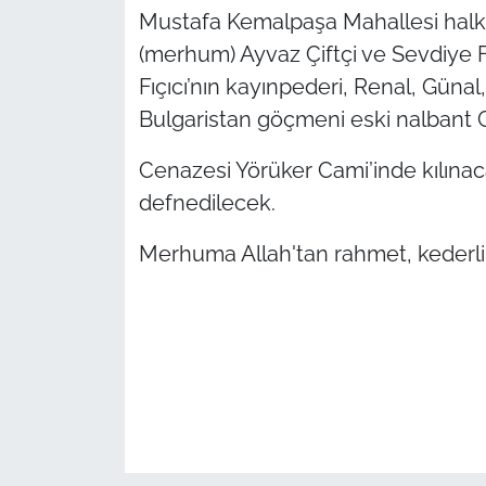
Mustafa Kemalpaşa Mahallesi halkın
TÜRKİYE
(merhum) Ayvaz Çiftçi ve Sevdiye Fı
Fıçıcı’nın kayınpederi, Renal, Güna
Bölge
Bulgaristan göçmeni eski nalbant Ce
Güvenlik
Cenazesi Yörüker Cami’inde kılınac
defnedilecek.
Genel
Merhuma Allah'tan rahmet, kederli a
Politika
Flaş Haber
Dış Haberler
Magazin