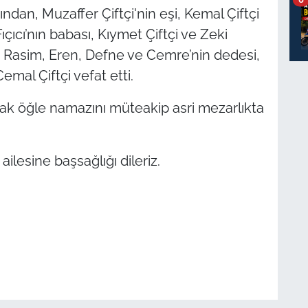
dan, Muzaffer Çiftçi'nin eşi, Kemal Çiftçi
çıcı’nın babası, Kıymet Çiftçi ve Zeki
l, Rasim, Eren, Defne ve Cemre’nin dedesi,
mal Çiftçi vefat etti.
ak öğle namazını müteakip asri mezarlıkta
ilesine başsağlığı dileriz.