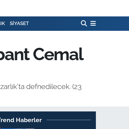
IK
SİYASET
lbant Cemal
rlık'ta defnedilecek. (23
Trend Haberler