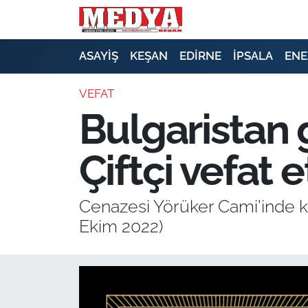
KEŞAN
ASAYİŞ
KEŞAN
EDİRNE
İPSALA
ENE
E-GAZETE
VEFAT
Bulgaristan
ASAYİŞ
Çiftçi vefat e
SİYASET
GÜNDEM
Cenazesi Yörüker Cami’inde kı
Ekim 2022)
EKONOMİ
SAĞLIK
EĞİTİM