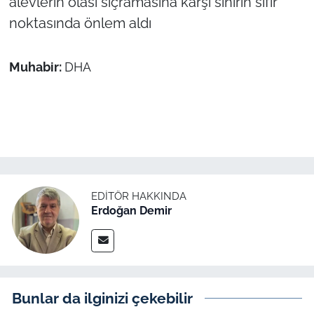
alevlerin olası sıçramasına karşı sınırın sıfır
noktasında önlem aldı
Muhabir:
DHA
EDITÖR HAKKINDA
Erdoğan Demir
Bunlar da ilginizi çekebilir