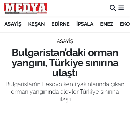
KEŞAN
ASAYİŞ
KEŞAN
EDİRNE
İPSALA
ENEZ
EKO
E-GAZETE
ASAYİŞ
Bulgaristan’daki orman
ASAYİŞ
yangını, Türkiye sınırına
SİYASET
ulaştı
GÜNDEM
Bulgaristan’ın Lesovo kenti yakınlarında çıkan
orman yangınında alevler Türkiye sınırına
EKONOMİ
ulaştı.
SAĞLIK
EĞİTİM