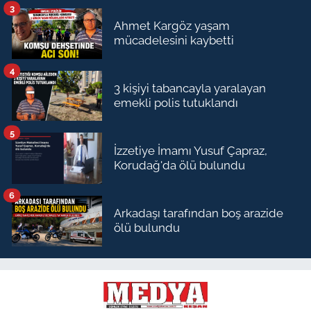
3
Ahmet Kargöz yaşam
mücadelesini kaybetti
4
3 kişiyi tabancayla yaralayan
emekli polis tutuklandı
5
İzzetiye İmamı Yusuf Çapraz,
Korudağ'da ölü bulundu
6
Arkadaşı tarafından boş arazide
ölü bulundu