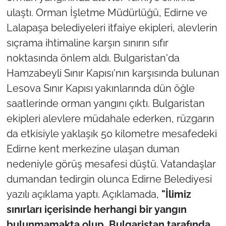
ulaştı. Orman İşletme Müdürlüğü, Edirne ve
TÜRKİYE
Lalapaşa belediyeleri itfaiye ekipleri, alevlerin
sıçrama ihtimaline karşın sınırın sıfır
Bölge
noktasında önlem aldı. Bulgaristan'da
Hamzabeyli Sınır Kapısı'nın karşısında bulunan
Güvenlik
Lesova Sınır Kapısı yakınlarında dün öğle
Genel
saatlerinde orman yangını çıktı. Bulgaristan
ekipleri alevlere müdahale ederken, rüzgarın
Politika
da etkisiyle yaklaşık 50 kilometre mesafedeki
Edirne kent merkezine ulaşan duman
Flaş Haber
nedeniyle görüş mesafesi düştü. Vatandaşlar
dumandan tedirgin olunca Edirne Belediyesi
Dış Haberler
yazılı açıklama yaptı. Açıklamada,
"İlimiz
Magazin
sınırları içerisinde herhangi bir yangın
bulunmamakta olup, Bulgaristan tarafında