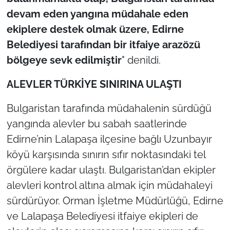
İş Dünyası
devam eden yangına müdahale eden
ekiplere destek olmak üzere, Edirne
Bilim Teknoloji
Belediyesi tarafından bir itfaiye arazözü
English News
bölgeye sevk edilmiştir
" denildi.
Canlı Maç
ALEVLER TÜRKİYE SINIRINA ULAŞTI
Bulgaristan tarafında müdahalenin sürdüğü
Finans
yangında alevler bu sabah saatlerinde
Genel-A
Edirne’nin Lalapaşa ilçesine bağlı Uzunbayır
köyü karşısında sınırın sıfır noktasındaki tel
Gündem-Eğitim
örgülere kadar ulaştı. Bulgaristan’dan ekipler
alevleri kontrol altına almak için müdahaleyi
sürdürüyor. Orman İşletme Müdürlüğü, Edirne
ve Lalapaşa Belediyesi itfaiye ekipleri de