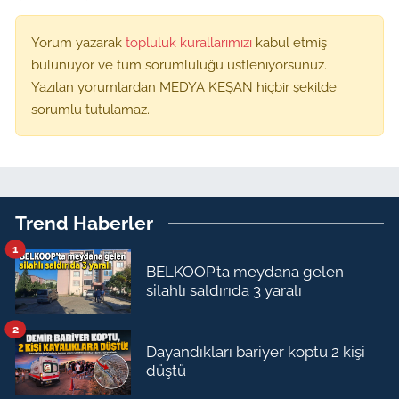
Yorum yazarak
topluluk kurallarımızı
kabul etmiş
bulunuyor ve tüm sorumluluğu üstleniyorsunuz.
Yazılan yorumlardan MEDYA KEŞAN hiçbir şekilde
sorumlu tutulamaz.
Trend Haberler
1
BELKOOP’ta meydana gelen
silahlı saldırıda 3 yaralı
2
Dayandıkları bariyer koptu 2 kişi
düştü