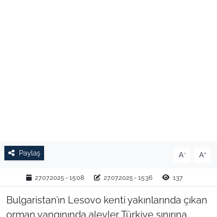
TARIM VE HAYVANCILIK
KÜLTÜR SANAT
RESMİ İLAN
SPOR
YAŞAM
EDİRNE
Paylaş
-
+
A
A
TEKİRDAĞ
27.07.2025 - 15:08
27.07.2025 - 15:36
137
KIRKLARELİ
Bulgaristan’ın Lesovo kenti yakınlarında çıkan
orman yangınında alevler Türkiye sınırına
ÇANAKKALE