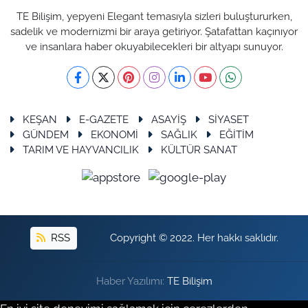
TE Bilişim, yepyeni Elegant temasıyla sizleri buluştururken,
sadelik ve modernizmi bir araya getiriyor. Şatafattan kaçınıyor
ve insanlara haber okuyabilecekleri bir altyapı sunuyor.
KEŞAN
E-GAZETE
ASAYİŞ
SİYASET
GÜNDEM
EKONOMİ
SAĞLIK
EĞİTİM
TARIM VE HAYVANCILIK
KÜLTÜR SANAT
RSS
Copyright © 2022. Her hakkı saklıdır.
Haber Yazılımı:
TE Bilişim