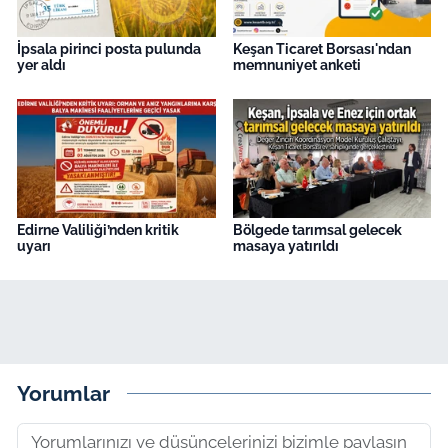
İpsala pirinci posta pulunda
Keşan Ticaret Borsası'ndan
yer aldı
memnuniyet anketi
Edirne Valiliği’nden kritik
Bölgede tarımsal gelecek
uyarı
masaya yatırıldı
Yorumlar