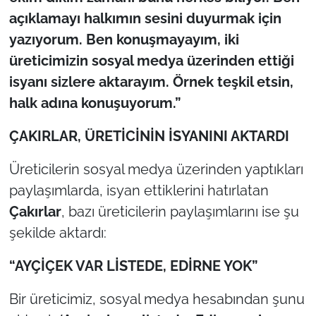
İş Dünyası
açıklamayı halkımın sesini duyurmak için
yazıyorum. Ben konuşmayayım, iki
Bilim Teknoloji
üreticimizin sosyal medya üzerinden ettiği
English News
isyanı sizlere aktarayım. Örnek teşkil etsin,
halk adına konuşuyorum.”
Canlı Maç
ÇAKIRLAR, ÜRETİCİNİN İSYANINI AKTARDI
Finans
Üreticilerin sosyal medya üzerinden yaptıkları
Genel-A
paylaşımlarda, isyan ettiklerini hatırlatan
Çakırlar
, bazı üreticilerin paylaşımlarını ise şu
Gündem-Eğitim
şekilde aktardı:
“AYÇİÇEK VAR LİSTEDE, EDİRNE YOK”
Bir üreticimiz, sosyal medya hesabından şunu