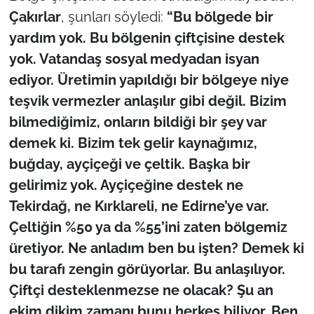
Çakırlar
, şunları söyledi:
“Bu bölgede bir
TÜRKİYE
yardım yok. Bu bölgenin çiftçisine destek
yok. Vatandaş sosyal medyadan isyan
Bölge
ediyor. Üretimin yapıldığı bir bölgeye niye
teşvik vermezler anlaşılır gibi değil. Bizim
Güvenlik
bilmediğimiz, onların bildiği bir şey var
Genel
demek ki. Bizim tek gelir kaynağımız,
buğday, ayçiçeği ve çeltik. Başka bir
Politika
gelirimiz yok. Ayçiçeğine destek ne
Tekirdağ, ne Kırklareli, ne Edirne’ye var.
Flaş Haber
Çeltiğin %50 ya da %55’ini zaten bölgemiz
üretiyor. Ne anladım ben bu işten? Demek ki
Dış Haberler
bu tarafı zengin görüyorlar. Bu anlaşılıyor.
Magazin
Çiftçi desteklenmezse ne olacak? Şu an
ekim dikim zamanı bunu herkes biliyor. Ben