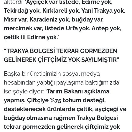
aktardı.
‘Ayçiçek var listede, Edirne yok,
Tekirdağ yok, Kırklareli yok. Yani Trakya yok.
Mısır var, Karadeniz yok, buğday var,
mercimek var, listede Urfa yok. Antep yok,
çeltik ili Edirne yok.’
“TRAKYA BÖLGESİ TEKRAR GÖRMEZDEN
GELİNEREK ÇİFTÇİMİZ YOK SAYILMIŞTIR”
Başka bir üreticimizin sosyal medya
hesabından yaptığı paylaşıma baktığımızda
ise şöyle diyor:
‘Tarım Bakanı açıklama
yapmış. Çiftçiye %75 tohum desteği,
desteklenecek ürünlerde çeltik, ayçiçeği ve
buğday olmasına rağmen Trakya Bölgesi
tekrar görmezden gelinerek çiftçimiz yok