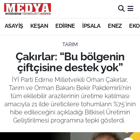
KEŞAN
ASAYİŞ
KEŞAN
EDİRNE
İPSALA
ENEZ
EKO
E-GAZETE
TARIM
Çakırlar: “Bu bölgenin
ASAYİŞ
çiftçisine destek yok”
SİYASET
İYİ Parti Edirne Milletvekili Orhan Çakırlar,
Tarım ve Orman Bakanı Bekir Pakdemirli’nin
GÜNDEM
tüm ekilebilir arazilerinin üretime katılması
amacıyla 21 ilde üreticilere tohumların %75’inin
EKONOMİ
hibe edileceğini açıkladığı Bitkisel Üretimin
SAĞLIK
Geliştirilmesi programına tepki gösterdi.
EĞİTİM