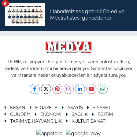
6
Haberimiz ses getirdi: Belediye
Meclis listesi güncellendi
TE Bilişim, yepyeni Elegant temasıyla sizleri buluştururken,
sadelik ve modernizmi bir araya getiriyor. Şatafattan kaçınıyor
ve insanlara haber okuyabilecekleri bir altyapı sunuyor.
KEŞAN
E-GAZETE
ASAYİŞ
SİYASET
GÜNDEM
EKONOMİ
SAĞLIK
EĞİTİM
TARIM VE HAYVANCILIK
KÜLTÜR SANAT