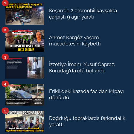
1
Keşan’da 2 otomobil kavşakta
çarpıştı 9 ağır yaralı
2
Ahmet Kargöz yaşam
mücadelesini kaybetti
3
İzzetiye İmamı Yusuf Çapraz,
Korudağ'da ölü bulundu
4
Erikli'deki kazada facidan kılpayı
dönüldü
5
Doğduğu topraklarda farkındalık
yarattı