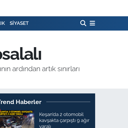
IK
SİYASET
salalı
ın ardından artık sınırları
Trend Haberler
Keşan’da 2 otomobil
kavşakta çarpıştı 9 ağır
yaralı