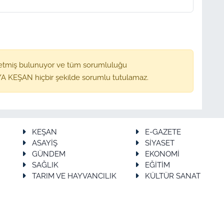
etmiş bulunuyor ve tüm sorumluluğu
A KEŞAN hiçbir şekilde sorumlu tutulamaz.
KEŞAN
E-GAZETE
ASAYİŞ
SİYASET
GÜNDEM
EKONOMİ
SAĞLIK
EĞİTİM
TARIM VE HAYVANCILIK
KÜLTÜR SANAT