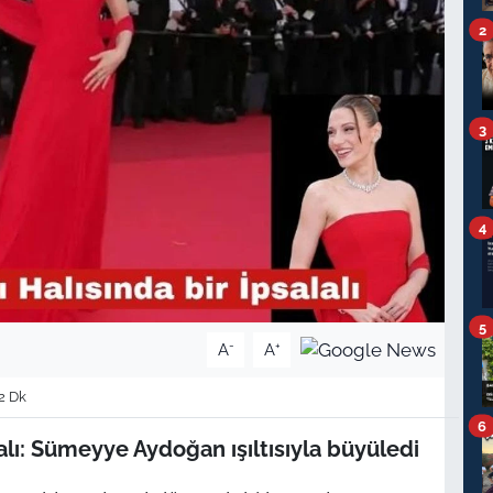
2
3
4
5
-
+
A
A
2 Dk
6
alı: Sümeyye Aydoğan ışıltısıyla büyüledi