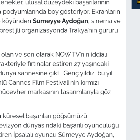
enekler, ulusal düzeydeki başarılarının
ya podyumlarında boy gösteriyor. Ekranların
re köyünden
Sümeyye Aydoğan
, sinema ve
prestijli organizasyonda Trakya’nın gururu
 olan ve son olarak NOW TV’nin iddialı
rakteriyle fırtınalar estiren 27 yaşındaki
 dünya sahnesine çıktı. Genç yıldız, bu yıl
 Cannes Film Festivali’nin kırmızı
mücevher markasının tasarımlarıyla göz
n küresel başarıları göğsümüzü
evizyon dünyasındaki başarılı oyunculuğu
ttiren İpsalalı oyuncu Sümeyye Aydoğan,