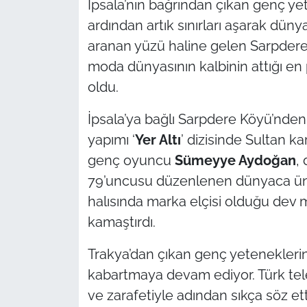
İpsala’nın bağrından çıkan genç yet
ardından artık sınırları aşarak dün
TÜRKİYE
aranan yüzü haline gelen Sarpde
moda dünyasının kalbinin attığı en 
Bölge
oldu.
Güvenlik
İpsala’ya bağlı Sarpdere Köyü’nden
Genel
yapımı ‘
Yer Altı
’ dizisinde Sultan ka
genç oyuncu
Sümeyye Aydoğan
,
Politika
79’uncusu düzenlenen dünyaca ünlü
halısında marka elçisi olduğu dev 
Flaş Haber
kamaştırdı.
Dış Haberler
Trakya’dan çıkan genç yetenekleri
kabartmaya devam ediyor. Türk tel
Magazin
ve zarafetiyle adından sıkça söz e