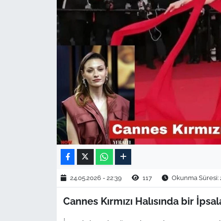
TARIM VE HAYVANCILIK
KÜLTÜR SANAT
RESMİ İLAN
SPOR
YAŞAM
EDİRNE
TEKİRDAĞ
24.05.2026 - 22:39
117
Okunma Süresi: 
KIRKLARELİ
Cannes Kırmızı Halısında bir İpsal
ÇANAKKALE