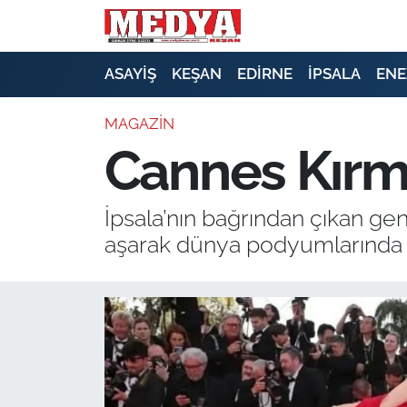
KEŞAN
ASAYİŞ
KEŞAN
EDİRNE
İPSALA
ENE
E-GAZETE
MAGAZIN
Cannes Kırmız
ASAYİŞ
SİYASET
İpsala’nın bağrından çıkan genç
aşarak dünya podyumlarında 
GÜNDEM
EKONOMİ
SAĞLIK
EĞİTİM