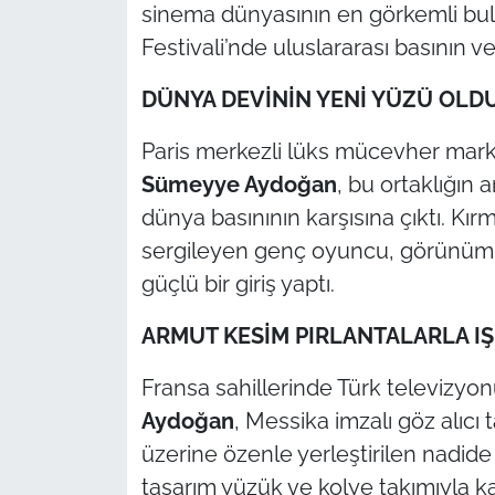
İş Dünyası
sinema dünyasının en görkemli bu
Festivali’nde uluslararası basının v
Bilim Teknoloji
DÜNYA DEVİNİN YENİ YÜZÜ OLD
English News
Paris merkezli lüks mücevher marka
Canlı Maç
Sümeyye Aydoğan
, bu ortaklığın 
dünya basınının karşısına çıktı. Kırm
Finans
sergileyen genç oyuncu, görünümü
güçlü bir giriş yaptı.
Genel-A
ARMUT KESİM PIRLANTALARLA IŞ
Gündem-Eğitim
Fransa sahillerinde Türk televizyon
Aydoğan
, Messika imzalı göz alıcı 
üzerine özenle yerleştirilen nadid
tasarım yüzük ve kolye takımıyla k