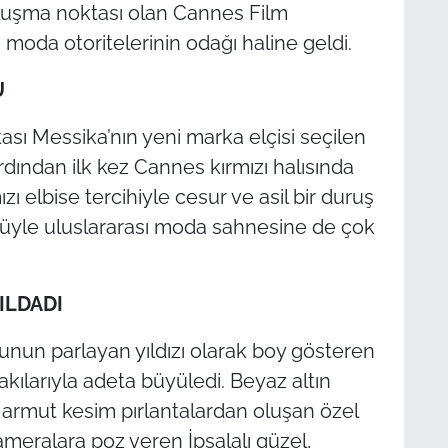
luşma noktası olan Cannes Film
e moda otoritelerinin odağı haline geldi.
U
sı Messika’nın yeni marka elçisi seçilen
ardından ilk kez Cannes kırmızı halısında
ızı elbise tercihiyle cesur ve asil bir duruş
yle uluslararası moda sahnesine de çok
ILDADI
unun parlayan yıldızı olarak boy gösteren
takılarıyla adeta büyüledi. Beyaz altın
e armut kesim pırlantalardan oluşan özel
ameralara poz veren İpsalalı güzel,