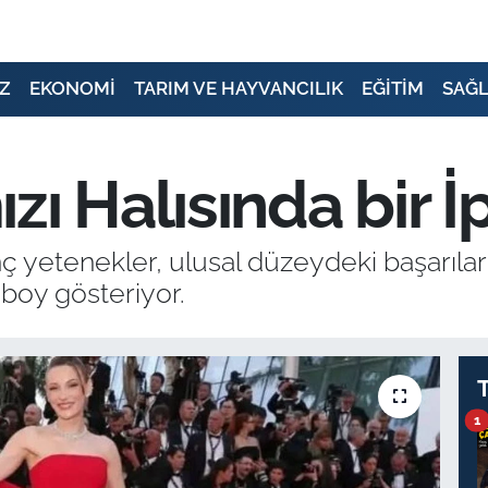
Z
EKONOMİ
TARIM VE HAYVANCILIK
EĞİTİM
SAĞL
ı Halısında bir İp
 yetenekler, ulusal düzeydeki başarıların
boy gösteriyor.
1