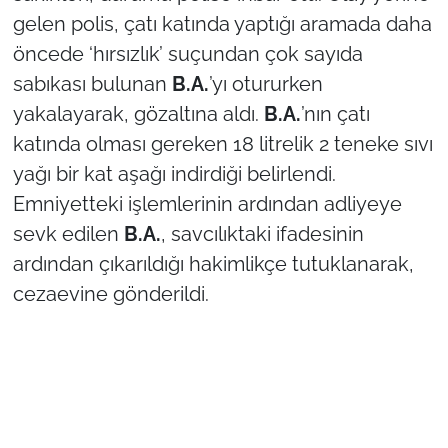
gelen polis, çatı katında yaptığı aramada daha
TÜRKİYE
öncede ‘hırsızlık’ suçundan çok sayıda
sabıkası bulunan
B.A.
’yı otururken
Bölge
yakalayarak, gözaltına aldı.
B.A.
’nın çatı
katında olması gereken 18 litrelik 2 teneke sıvı
Güvenlik
yağı bir kat aşağı indirdiği belirlendi.
Genel
Emniyetteki işlemlerinin ardından adliyeye
sevk edilen
B.A.
, savcılıktaki ifadesinin
Politika
ardından çıkarıldığı hakimlikçe tutuklanarak,
cezaevine gönderildi.
Flaş Haber
Dış Haberler
Magazin