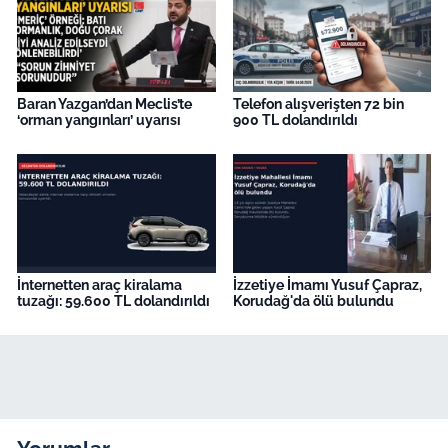
Baran Yazgan’dan Meclis’te
Telefon alışverişten 72 bin
‘orman yangınları’ uyarısı
900 TL dolandırıldı
İnternetten araç kiralama
İzzetiye İmamı Yusuf Çapraz,
tuzağı: 59.600 TL dolandırıldı
Korudağ'da ölü bulundu