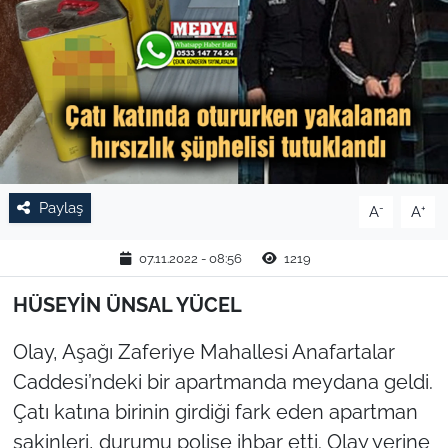
TARIM VE HAYVANCILIK
KÜLTÜR SANAT
RESMİ İLAN
SPOR
Paylaş
-
+
A
A
YAŞAM
07.11.2022 - 08:56
1219
EDİRNE
HÜSEYİN ÜNSAL YÜCEL
TEKİRDAĞ
Olay, Aşağı Zaferiye Mahallesi Anafartalar
Caddesi’ndeki bir apartmanda meydana geldi.
KIRKLARELİ
Çatı katına birinin girdiği fark eden apartman
sakinleri, durumu polise ihbar etti. Olay yerine
ÇANAKKALE