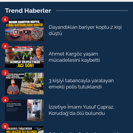
Trend Haberler
1
Dayandıkları bariyer koptu 2 kişi
düştü
2
Ahmet Kargöz yaşam
mücadelesini kaybetti
3
3 kişiyi tabancayla yaralayan
emekli polis tutuklandı
4
İzzetiye İmamı Yusuf Çapraz,
Korudağ'da ölü bulundu
5