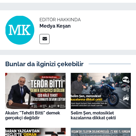
İş Dünyası
Bilim Teknoloji
EDITÖR HAKKINDA
Medya Keşan
English News
Canlı Maç
Bunlar da ilginizi çekebilir
Finans
Genel-A
Gündem-Eğitim
Akalın: "Tehdit Bitti" demek
Selim Şen, motosiklet
gerçekçi değildir
kazalarına dikkat çekti