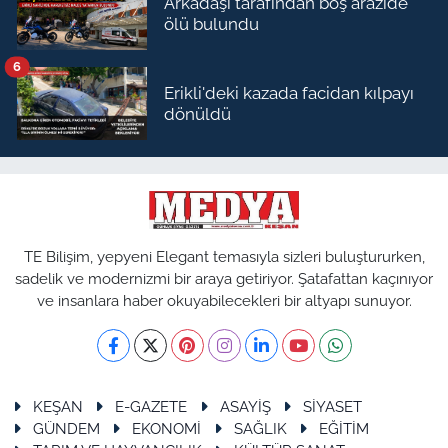
Arkadaşı tarafından boş arazide
ölü bulundu
6
Erikli'deki kazada facidan kılpayı
dönüldü
TE Bilişim, yepyeni Elegant temasıyla sizleri buluştururken,
sadelik ve modernizmi bir araya getiriyor. Şatafattan kaçınıyor
ve insanlara haber okuyabilecekleri bir altyapı sunuyor.
KEŞAN
E-GAZETE
ASAYİŞ
SİYASET
GÜNDEM
EKONOMİ
SAĞLIK
EĞİTİM