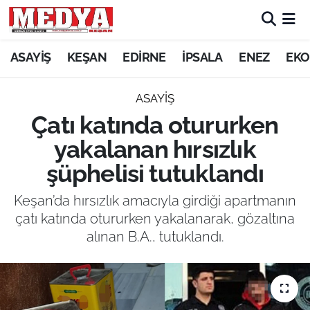
KEŞAN
ASAYİŞ
KEŞAN
EDİRNE
İPSALA
ENEZ
EKO
E-GAZETE
ASAYİŞ
Çatı katında otururken
ASAYİŞ
yakalanan hırsızlık
SİYASET
şüphelisi tutuklandı
GÜNDEM
Keşan’da hırsızlık amacıyla girdiği apartmanın
çatı katında otururken yakalanarak, gözaltına
EKONOMİ
alınan B.A., tutuklandı.
SAĞLIK
EĞİTİM