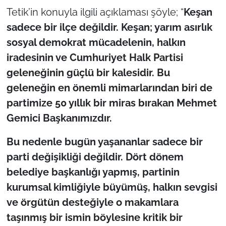
Tetik’in konuyla ilgili açıklaması şöyle; “
Keşan
TÜRKİYE
sadece bir ilçe değildir. Keşan; yarım asırlık
sosyal demokrat mücadelenin, halkın
Bölge
iradesinin ve Cumhuriyet Halk Partisi
geleneğinin güçlü bir kalesidir. Bu
Güvenlik
geleneğin en önemli mimarlarından biri de
Genel
partimize 50 yıllık bir miras bırakan Mehmet
Gemici Başkanımızdır.
Politika
Bu nedenle bugün yaşananlar sadece bir
Flaş Haber
parti değişikliği değildir. Dört dönem
belediye başkanlığı yapmış, partinin
Dış Haberler
kurumsal kimliğiyle büyümüş, halkın sevgisi
ve örgütün desteğiyle o makamlara
Magazin
taşınmış bir ismin böylesine kritik bir