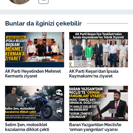
Bunlar da ilginizi çekebilir
AK Parti Heyetinden Mehmet
AK Parti Keşan'dan İpsala
Kerman’a ziyaret
Kaymakamı'na ziyaret
Selim Şen, motosiklet
Baran Yazgan’dan Meclis’te
kazalarına dikkat çekti
‘orman yangınları’ uyarısı