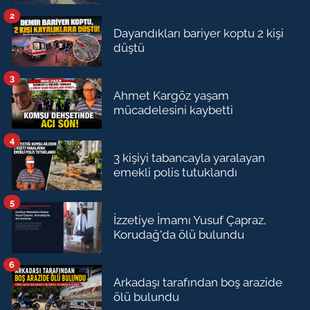
2
Dayandıkları bariyer koptu 2 kişi
düştü
3
Ahmet Kargöz yaşam
mücadelesini kaybetti
4
3 kişiyi tabancayla yaralayan
emekli polis tutuklandı
5
İzzetiye İmamı Yusuf Çapraz,
Korudağ'da ölü bulundu
6
Arkadaşı tarafından boş arazide
ölü bulundu