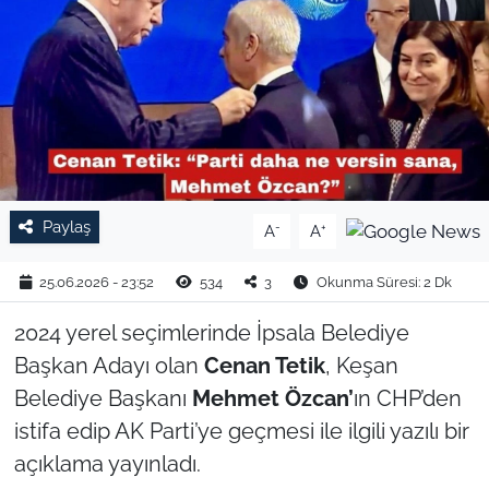
TARIM VE HAYVANCILIK
KÜLTÜR SANAT
RESMİ İLAN
SPOR
Paylaş
-
+
A
A
YAŞAM
25.06.2026 - 23:52
534
3
Okunma Süresi: 2 Dk
EDİRNE
2024 yerel seçimlerinde İpsala Belediye
Başkan Adayı olan
Cenan Tetik
, Keşan
TEKİRDAĞ
Belediye Başkanı
Mehmet Özcan’
ın CHP’den
istifa edip AK Parti’ye geçmesi ile ilgili yazılı bir
KIRKLARELİ
açıklama yayınladı.
ÇANAKKALE