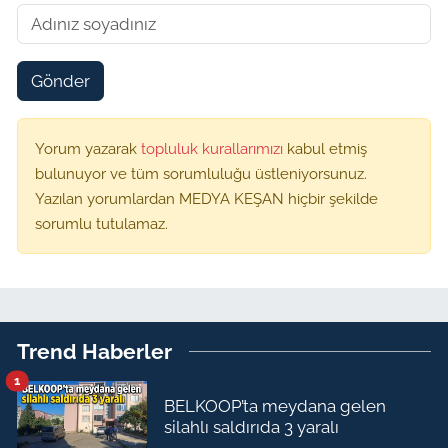
Gönder
Yorum yazarak
topluluk kurallarımızı
kabul etmiş
bulunuyor ve tüm sorumluluğu üstleniyorsunuz.
Yazılan yorumlardan MEDYA KEŞAN hiçbir şekilde
sorumlu tutulamaz.
Trend Haberler
1
BELKOOP’ta meydana gelen
silahlı saldırıda 3 yaralı