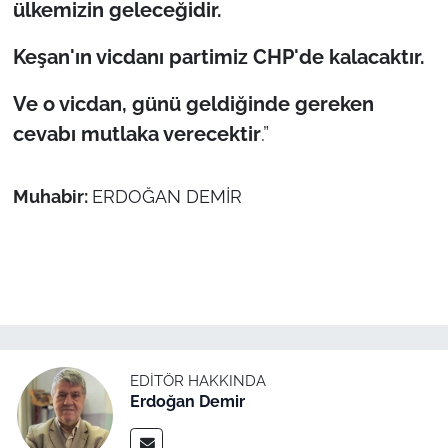
ülkemizin geleceğidir.
Keşan'ın vicdanı partimiz CHP'de kalacaktır.
Ve o vicdan, günü geldiğinde gereken
cevabı mutlaka verecektir
.”
Muhabir:
ERDOĞAN DEMİR
EDITÖR HAKKINDA
Erdoğan Demir