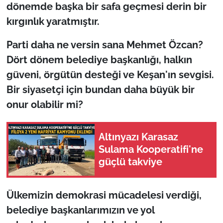
İş Dünyası
dönemde başka bir safa geçmesi derin bir
kırgınlık yaratmıştır.
Bilim Teknoloji
Parti daha ne versin sana Mehmet Özcan?
English News
Dört dönem belediye başkanlığı, halkın
güveni, örgütün desteği ve Keşan'ın sevgisi.
Canlı Maç
Bir siyasetçi için bundan daha büyük bir
onur olabilir mi?
Finans
Genel-A
Altınyazı Karasaz
Sulama Kooperatifi'ne
Gündem-Eğitim
güçlü takviye
Ülkemizin demokrasi mücadelesi verdiği,
belediye başkanlarımızın ve yol