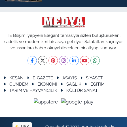
TE Bilişim, yepyeni Elegant temasıyla sizleri buluştururken,
sadelik ve modernizmi bir araya getiriyor. Şatafattan kaçınıyor
ve insanlara haber okuyabilecekleri bir altyapı sunuyor.
KEŞAN
E-GAZETE
ASAYİŞ
SİYASET
GÜNDEM
EKONOMİ
SAĞLIK
EĞİTİM
TARIM VE HAYVANCILIK
KÜLTÜR SANAT
RSS
Copyright © 2022. Her hakkı saklıdır.