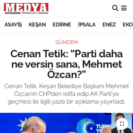
KEŞAN
ASAYİŞ
KEŞAN
EDİRNE
İPSALA
ENEZ
EKO
E-GAZETE
GÜNDEM
Cenan Tetik: “Parti daha
ASAYİŞ
ne versin sana, Mehmet
SİYASET
Özcan?”
GÜNDEM
Cenan Tetik, Keşan Belediye Başkanı Mehmet
Özcan’ın CHP’den istifa edip AK Parti’ye
EKONOMİ
geçmesi ile ilgili yazılı bir açıklama yayınladı.
SAĞLIK
EĞİTİM