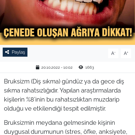
TARIM VE HAYVANCILIK
KÜLTÜR SANAT
RESMİ İLAN
Paylaş
-
+
A
A
SPOR
20.10.2022 - 10:02
1663
YAŞAM
Bruksizm (Diş sıkma) gündüz ya da gece diş
EDİRNE
sıkma rahatsızlığıdır. Yapılan araştırmalarda
kişilerin %8’inin bu rahatsızlıktan muzdarip
TEKİRDAĞ
olduğu ve etkilendiği tespit edilmiştir.
KIRKLARELİ
Bruksizmin meydana gelmesinde kişinin
duygusal durumunun (stres, öfke, anksiyete,
ÇANAKKALE