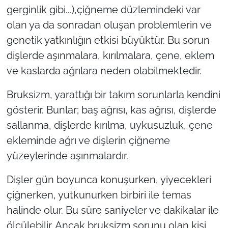
gerginlik gibi...),çiğneme düzlemindeki var
olan ya da sonradan oluşan problemlerin ve
TÜRKİYE
genetik yatkınlığın etkisi büyüktür. Bu sorun
Bölge
dişlerde aşınmalara, kırılmalara, çene, eklem
ve kaslarda ağrılara neden olabilmektedir.
Güvenlik
Bruksizm, yarattığı bir takım sorunlarla kendini
Genel
gösterir. Bunlar; baş ağrısı, kas ağrısı, dişlerde
sallanma, dişlerde kırılma, uykusuzluk, çene
Politika
ekleminde ağrı ve dişlerin çiğneme
Flaş Haber
yüzeylerinde aşınmalardır.
Dişler gün boyunca konuşurken, yiyecekleri
Dış Haberler
çiğnerken, yutkunurken birbiri ile temas
Magazin
halinde olur. Bu süre saniyeler ve dakikalar ile
ölçülebilir. Ancak bruksizm sorunu olan kişi