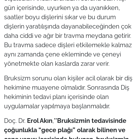
İş Dünyası
gün içerisinde, uyurken ya da uyanıkken,
saatler boyu dişlerini sıkar ve bu durum
Bilim Teknoloji
dişlerin yaratılışında dayanabileceğinden çok
English News
daha ciddi ve ağır bir travma meydana getirir.
Bu travma sadece dişleri etkilemekle kalmaz
Canlı Maç
aynı zamanda çene ekleminde ve çeneyi
yönetmekte olan kaslarda zarar verir.
Finans
Bruksizm sorunu olan kişiler acil olarak bir diş
Genel-A
hekimine muayene olmalıdır. Sonrasında Diş
hekiminin tedavi planı içerisinde olan
Gündem-Eğitim
uygulamalar yapılmaya başlanmalıdır.
Doç. Dr.
Erol Akın
,
''Bruksizmin tedavisinde
çoğunlukla “gece plağı” olarak bilinen ve