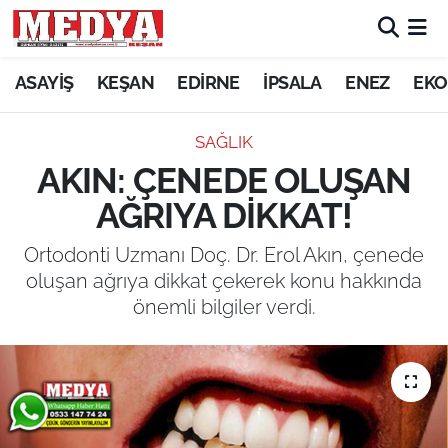
KEŞAN
ASAYİŞ
KEŞAN
EDİRNE
İPSALA
ENEZ
EKO
E-GAZETE
SAĞLIK
AKIN: ÇENEDE OLUŞAN
ASAYİŞ
AĞRIYA DİKKAT!
SİYASET
Ortodonti Uzmanı Doç. Dr. Erol Akın, çenede
oluşan ağrıya dikkat çekerek konu hakkında
GÜNDEM
önemli bilgiler verdi.
EKONOMİ
SAĞLIK
EĞİTİM