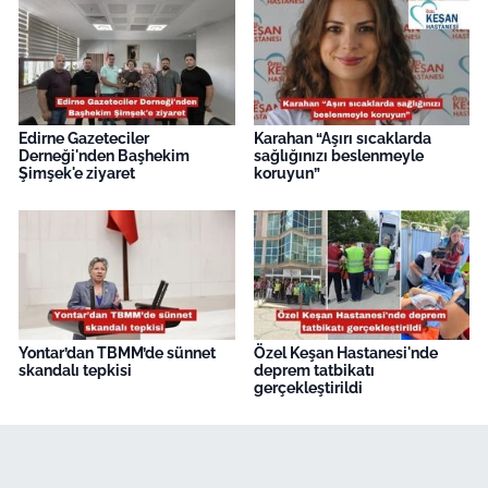
Edirne Gazeteciler
Karahan “Aşırı sıcaklarda
Derneği'nden Başhekim
sağlığınızı beslenmeyle
Şimşek'e ziyaret
koruyun”
Yontar’dan TBMM’de sünnet
Özel Keşan Hastanesi'nde
skandalı tepkisi
deprem tatbikatı
gerçekleştirildi