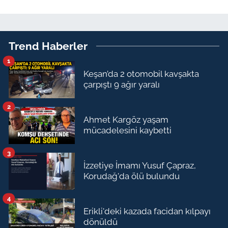
Trend Haberler
1
Keşan’da 2 otomobil kavşakta
çarpıştı 9 ağır yaralı
2
Ahmet Kargöz yaşam
mücadelesini kaybetti
3
İzzetiye İmamı Yusuf Çapraz,
Korudağ'da ölü bulundu
4
Erikli'deki kazada facidan kılpayı
dönüldü