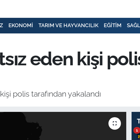
Z
EKONOMİ
TARIM VE HAYVANCILIK
EĞİTİM
SAĞL
sız eden kişi pol
kişi polis tarafından yakalandı
1