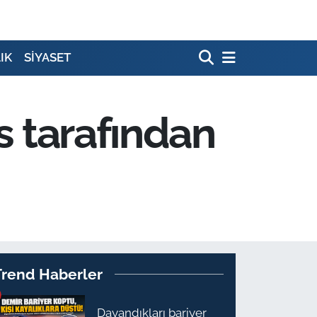
IK
SİYASET
is tarafından
Trend Haberler
Dayandıkları bariyer