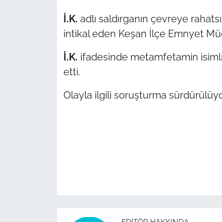
İ.K.
adlı saldırganın çevreye rahatsı
TÜRKİYE
intikal eden Keşan İlçe Emnyet Müd
Bölge
İ.K.
ifadesinde metamfetamin isiml
etti.
Güvenlik
Olayla ilgili soruşturma sürdürülüyo
Genel
Politika
Flaş Haber
Dış Haberler
Magazin
EDITÖR HAKKINDA