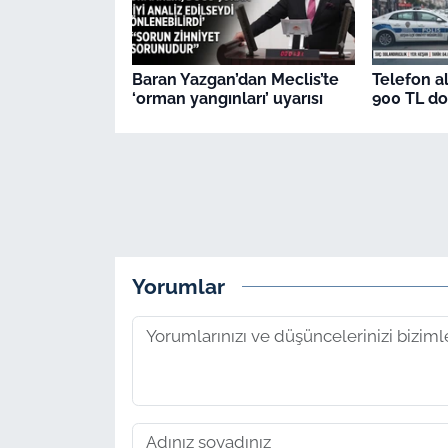
Baran Yazgan’dan Meclis’te
Telefon al
‘orman yangınları’ uyarısı
900 TL dol
Yorumlar