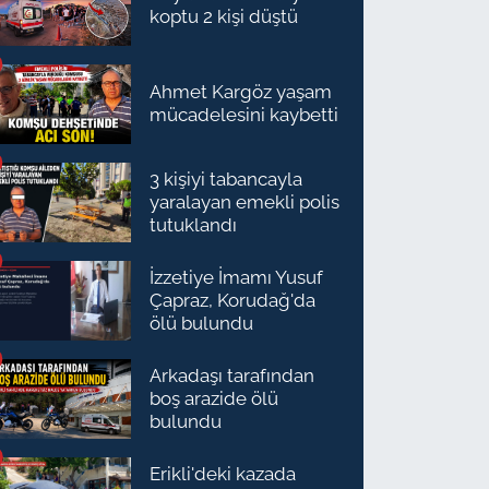
koptu 2 kişi düştü
Ahmet Kargöz yaşam
mücadelesini kaybetti
3 kişiyi tabancayla
yaralayan emekli polis
tutuklandı
İzzetiye İmamı Yusuf
Çapraz, Korudağ'da
ölü bulundu
Arkadaşı tarafından
boş arazide ölü
bulundu
Erikli'deki kazada