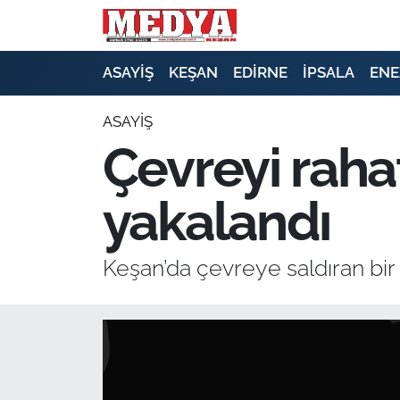
KEŞAN
ASAYİŞ
KEŞAN
EDİRNE
İPSALA
ENE
E-GAZETE
ASAYİŞ
Çevreyi rahat
ASAYİŞ
yakalandı
SİYASET
GÜNDEM
Keşan’da çevreye saldıran bir 
EKONOMİ
SAĞLIK
EĞİTİM