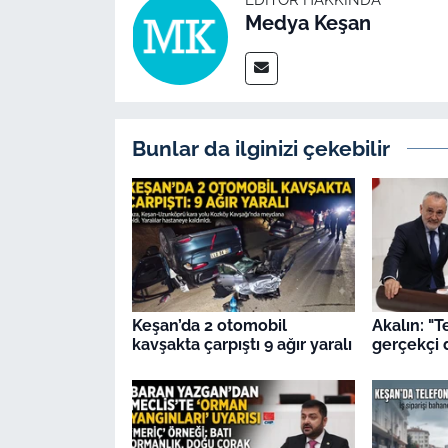
İş Dünyası
Medya Keşan
Bilim Teknoloji
English News
Bunlar da ilginizi çekebilir
Canlı Maç
Finans
Genel-A
Gündem-Eğitim
Keşan’da 2 otomobil
Akalın: "T
kavşakta çarpıştı 9 ağır yaralı
gerçekçi 