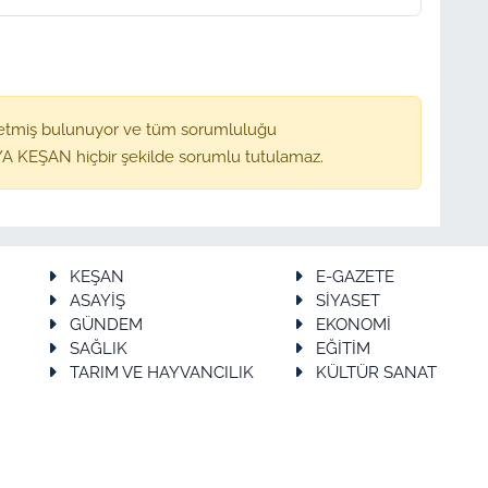
etmiş bulunuyor ve tüm sorumluluğu
A KEŞAN hiçbir şekilde sorumlu tutulamaz.
KEŞAN
E-GAZETE
ASAYİŞ
SİYASET
GÜNDEM
EKONOMİ
SAĞLIK
EĞİTİM
TARIM VE HAYVANCILIK
KÜLTÜR SANAT