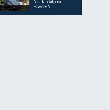
facidan kılpayı
dönüldü