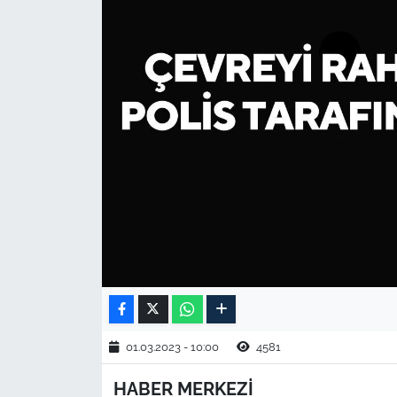
TARIM VE HAYVANCILIK
KÜLTÜR SANAT
RESMİ İLAN
SPOR
YAŞAM
EDİRNE
TEKİRDAĞ
KIRKLARELİ
01.03.2023 - 10:00
4581
HABER MERKEZİ
ÇANAKKALE