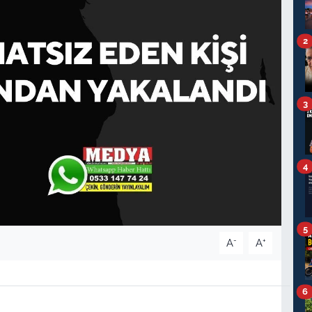
2
3
4
5
-
+
A
A
6