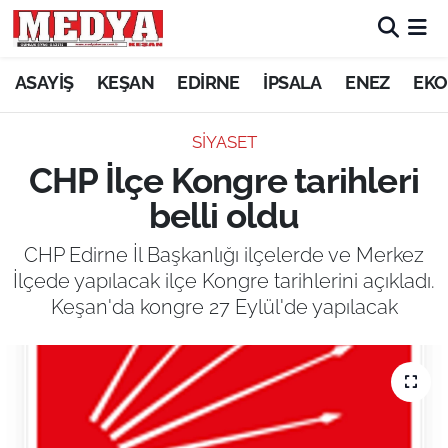
KEŞAN
ASAYİŞ
KEŞAN
EDİRNE
İPSALA
ENEZ
EKO
E-GAZETE
SİYASET
CHP İlçe Kongre tarihleri
ASAYİŞ
belli oldu
SİYASET
CHP Edirne İl Başkanlığı ilçelerde ve Merkez
İlçede yapılacak ilçe Kongre tarihlerini açıkladı.
GÜNDEM
Keşan'da kongre 27 Eylül'de yapılacak
EKONOMİ
SAĞLIK
EĞİTİM