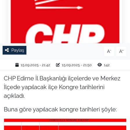
TARIM VE HAYVANCILIK
KÜLTÜR SANAT
RESMİ İLAN
Paylaş
-
+
A
A
SPOR
15.09.2025 - 21:42
15.09.2025 - 21:50
142
YAŞAM
CHP Edirne İl Başkanlığı ilçelerde ve Merkez
EDİRNE
İlçede yapılacak ilçe Kongre tarihlerini
açıkladı.
TEKİRDAĞ
Buna göre yapılacak kongre tarihleri şöyle:
KIRKLARELİ
ÇANAKKALE