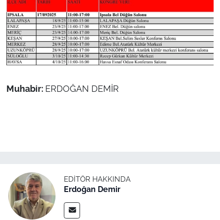
TÜRKİYE
Bölge
Güvenlik
Muhabir:
ERDOĞAN DEMİR
Genel
Politika
Flaş Haber
Dış Haberler
EDITÖR HAKKINDA
Erdoğan Demir
Magazin