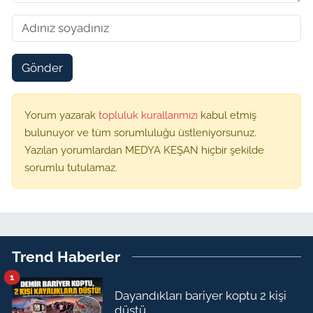
Gönder
Yorum yazarak
topluluk kurallarımızı
kabul etmiş
bulunuyor ve tüm sorumluluğu üstleniyorsunuz.
Yazılan yorumlardan MEDYA KEŞAN hiçbir şekilde
sorumlu tutulamaz.
Trend Haberler
1
Dayandıkları bariyer koptu 2 kişi
düştü