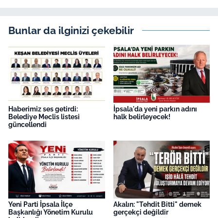
İş Dünyası
Bilim Teknoloji
Bunlar da ilginizi çekebilir
English News
Canlı Maç
Finans
Haberimiz ses getirdi:
İpsala'da yeni parkın adını
Belediye Meclis listesi
halk belirleyecek!
güncellendi
Genel-A
Gündem-Eğitim
Yeni Parti İpsala İlçe
Akalın: "Tehdit Bitti" demek
Başkanlığı Yönetim Kurulu
gerçekçi değildir