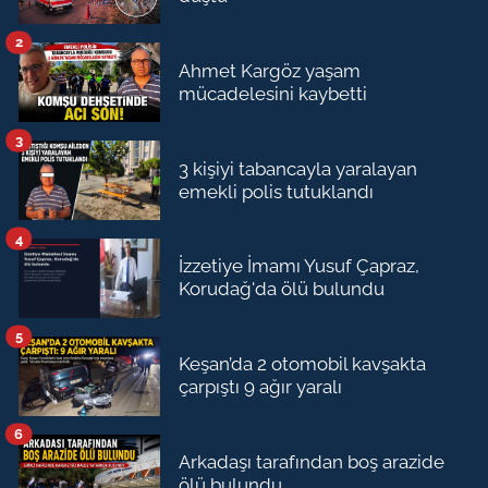
2
Ahmet Kargöz yaşam
mücadelesini kaybetti
3
3 kişiyi tabancayla yaralayan
emekli polis tutuklandı
4
İzzetiye İmamı Yusuf Çapraz,
Korudağ'da ölü bulundu
5
Keşan’da 2 otomobil kavşakta
çarpıştı 9 ağır yaralı
6
Arkadaşı tarafından boş arazide
ölü bulundu