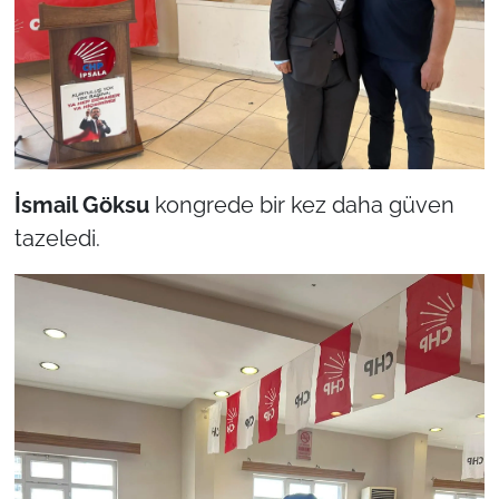
İş Dünyası
Bilim Teknoloji
English News
Canlı Maç
İsmail Göksu
kongrede bir kez daha güven
Finans
tazeledi.
Genel-A
Gündem-Eğitim