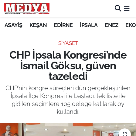
KEŞAN
ASAYİŞ
KEŞAN
EDİRNE
İPSALA
ENEZ
EKO
E-GAZETE
SİYASET
CHP İpsala Kongresi’nde
ASAYİŞ
İsmail Göksu, güven
SİYASET
tazeledi
GÜNDEM
CHP’nin kongre süreçleri dün gerçekleştirilen
İpsala İlçe Kongresi ile başladı. tek liste ile
EKONOMİ
gidilen seçimlere 105 delege katılarak oy
kullandı.
SAĞLIK
EĞİTİM