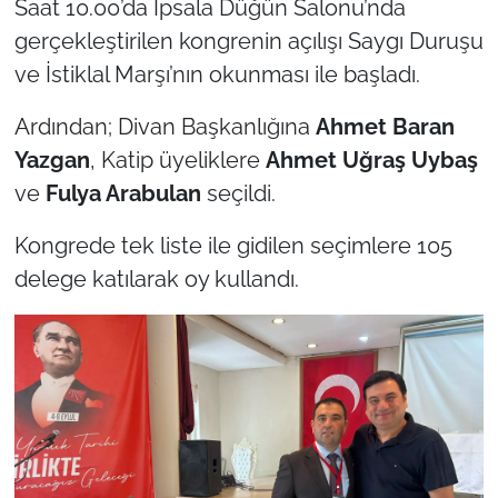
Saat 10.00’da İpsala Düğün Salonu’nda
gerçekleştirilen kongrenin açılışı Saygı Duruşu
TÜRKİYE
ve İstiklal Marşı’nın okunması ile başladı.
Bölge
Ardından; Divan Başkanlığına
Ahmet Baran
Yazgan
, Katip üyeliklere
Ahmet Uğraş Uybaş
Güvenlik
ve
Fulya Arabulan
seçildi.
Genel
Kongrede tek liste ile gidilen seçimlere 105
delege katılarak oy kullandı.
Politika
Flaş Haber
Dış Haberler
Magazin