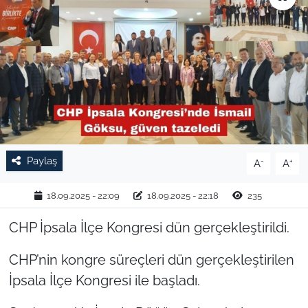
TARIM VE HAYVANCILIK
KÜLTÜR SANAT
RESMİ İLAN
SPOR
Paylaş
-
+
A
A
YAŞAM
18.09.2025 - 22:09
18.09.2025 - 22:18
235
EDİRNE
CHP İpsala İlçe Kongresi dün gerçekleştirildi.
TEKİRDAĞ
CHP’nin kongre süreçleri dün gerçekleştirilen
KIRKLARELİ
İpsala İlçe Kongresi ile başladı.
ÇANAKKALE