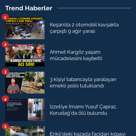
Trend Haberler
1
Keşan’da 2 otomobil kavşakta
çarpıştı 9 ağır yaralı
2
Ahmet Kargöz yaşam
mücadelesini kaybetti
3
3 kişiyi tabancayla yaralayan
emekli polis tutuklandı
4
İzzetiye İmamı Yusuf Çapraz,
Korudağ'da ölü bulundu
5
Erikli'deki kazada facidan kılpayı