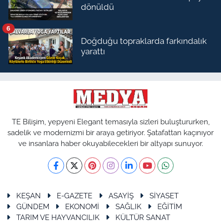
dönüldü
6
Doğduğu topraklarda farkındalık
yarattı
TE Bilişim, yepyeni Elegant temasıyla sizleri buluştururken,
sadelik ve modernizmi bir araya getiriyor. Şatafattan kaçınıyor
ve insanlara haber okuyabilecekleri bir altyapı sunuyor.
KEŞAN
E-GAZETE
ASAYİŞ
SİYASET
GÜNDEM
EKONOMİ
SAĞLIK
EĞİTİM
TARIM VE HAYVANCILIK
KÜLTÜR SANAT