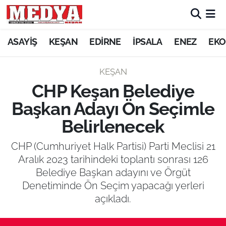
KEŞAN
ASAYİŞ
KEŞAN
EDİRNE
İPSALA
ENEZ
EKO
E-GAZETE
KEŞAN
CHP Keşan Belediye
ASAYİŞ
Başkan Adayı Ön Seçimle
SİYASET
Belirlenecek
GÜNDEM
CHP (Cumhuriyet Halk Partisi) Parti Meclisi 21
Aralık 2023 tarihindeki toplantı sonrası 126
EKONOMİ
Belediye Başkan adayını ve Örgüt
Denetiminde Ön Seçim yapacağı yerleri
SAĞLIK
açıkladı.
EĞİTİM