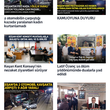
2 otomobilin çarpıştığı
KAMUOYUNA DUYURU
kazada yaralanan kadın
kurtarılamadı
Keşan Kent Konseyi'nin
Latif Özenç 10.ölüm
nezaket ziyaretleri sürüyor
yıldönümünde dualarla yad
edildi