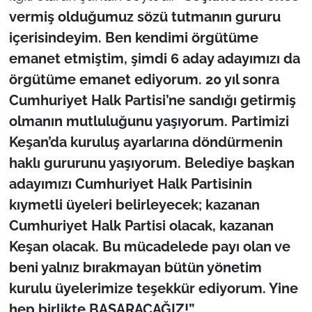
İş Dünyası
vermiş olduğumuz sözü tutmanın gururu
içerisindeyim. Ben kendimi örgütüme
Bilim Teknoloji
emanet etmiştim, şimdi 6 aday adayımızı da
English News
örgütüme emanet ediyorum. 20 yıl sonra
Cumhuriyet Halk Partisi’ne sandığı getirmiş
Canlı Maç
olmanın mutluluğunu yaşıyorum.
Partimizi
Keşan’da kuruluş ayarlarına döndürmenin
Finans
haklı gururunu yaşıyorum. Belediye başkan
adayımızı Cumhuriyet Halk Partisinin
Genel-A
kıymetli üyeleri belirleyecek; kazanan
Gündem-Eğitim
Cumhuriyet Halk Partisi olacak, kazanan
Keşan olacak. Bu mücadelede payı olan ve
beni yalnız bırakmayan bütün yönetim
kurulu üyelerimize teşekkür ediyorum. Yine
hep birlikte BAŞARACAĞIZ!”