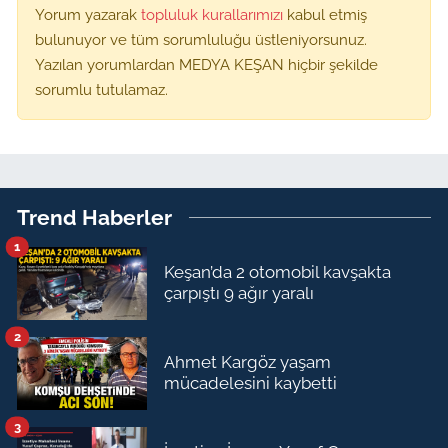
Yorum yazarak
topluluk kurallarımızı
kabul etmiş
bulunuyor ve tüm sorumluluğu üstleniyorsunuz.
Yazılan yorumlardan MEDYA KEŞAN hiçbir şekilde
sorumlu tutulamaz.
Trend Haberler
1
Keşan’da 2 otomobil kavşakta
çarpıştı 9 ağır yaralı
2
Ahmet Kargöz yaşam
mücadelesini kaybetti
3