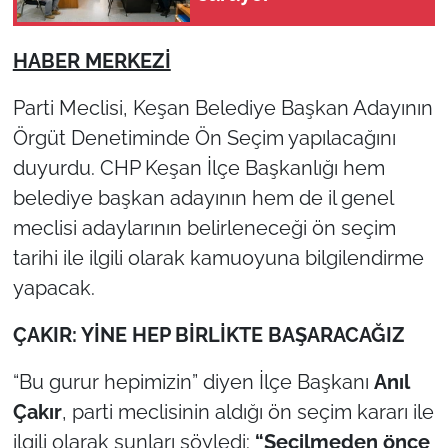
TÜRKİYE
HABER MERKEZİ
Bölge
Parti Meclisi, Keşan Belediye Başkan Adayının
Örgüt Denetiminde Ön Seçim yapılacağını
Güvenlik
duyurdu. CHP Keşan İlçe Başkanlığı hem
belediye başkan adayının hem de il genel
Genel
meclisi adaylarının belirleneceği ön seçim
Politika
tarihi ile ilgili olarak kamuoyuna bilgilendirme
yapacak.
Flaş Haber
ÇAKIR: YİNE HEP BİRLİKTE BAŞARACAĞIZ
Dış Haberler
“Bu gurur hepimizin” diyen İlçe Başkanı
Anıl
Magazin
Çakır
, parti meclisinin aldığı ön seçim kararı ile
ilgili olarak şunları söyledi:
“
Seçilmeden önce