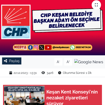
TARIM VE HAYVANCILIK
KÜLTÜR SANAT
RESMİ İLAN
SPOR
YAŞAM
Paylaş
-
+
A
A
EDİRNE
22.12.2023 - 13:31
3426
Okunma Süresi: 1 Dk
TEKİRDAĞ
Keşan Kent Konseyi'nin
KIRKLARELİ
nezaket ziyaretleri
sürüyor
ÇANAKKALE