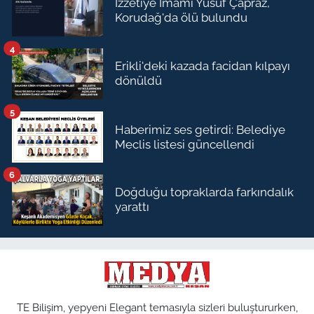
İzzetiye İmamı Yusuf Çapraz,
Korudağ'da ölü bulundu
4
Erikli'deki kazada facidan kılpayı
dönüldü
5
Haberimiz ses getirdi: Belediye
Meclis listesi güncellendi
6
Doğduğu topraklarda farkındalık
yarattı
TE Bilişim, yepyeni Elegant temasıyla sizleri buluştururken,