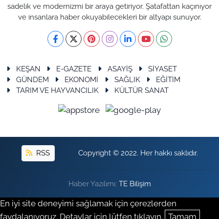
sadelik ve modernizmi bir araya getiriyor. Şatafattan kaçınıyor
ve insanlara haber okuyabilecekleri bir altyapı sunuyor.
KEŞAN
E-GAZETE
ASAYİŞ
SİYASET
GÜNDEM
EKONOMİ
SAĞLIK
EĞİTİM
TARIM VE HAYVANCILIK
KÜLTÜR SANAT
RSS
Copyright © 2022. Her hakkı saklıdır.
Haber Yazılımı:
TE Bilişim
En iyi site deneyimi sağlamak için çerezlerden
faydalanıyoruz. Detaylar için lütfen tıklayın.
Tamam