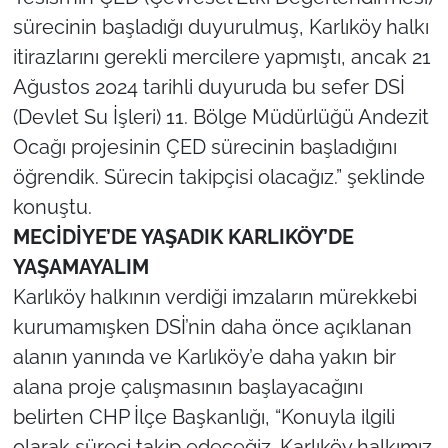
sürecinin başladığı duyurulmuş, Karlıköy halkı
TÜRKİYE
itirazlarını gerekli mercilere yapmıştı, ancak 21
Ağustos 2024 tarihli duyuruda bu sefer DSİ
Bölge
(Devlet Su İşleri) 11. Bölge Müdürlüğü Andezit
Ocağı projesinin ÇED sürecinin başladığını
Güvenlik
öğrendik. Sürecin takipçisi olacağız.” şeklinde
Genel
konuştu.
MECİDİYE’DE YAŞADIK KARLIKÖY’DE
Politika
YAŞAMAYALIM
Karlıköy halkının verdiği imzaların mürekkebi
Flaş Haber
kurumamışken DSİ’nin daha önce açıklanan
Dış Haberler
alanın yanında ve Karlıköy’e daha yakın bir
alana proje çalışmasının başlayacağını
Magazin
belirten CHP İlçe Başkanlığı, “Konuyla ilgili
olarak süreci takip edeceğiz. Karlıköy halkımız