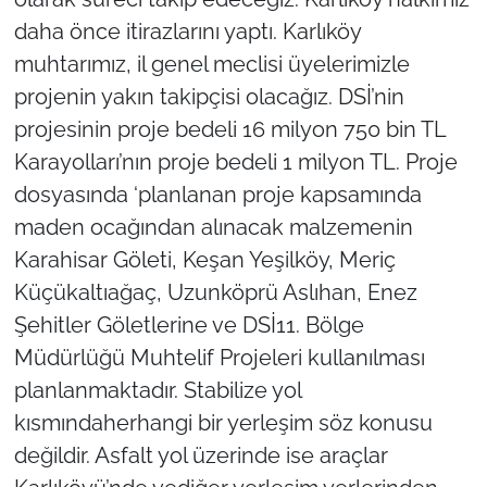
İş Dünyası
daha önce itirazlarını yaptı. Karlıköy
muhtarımız, il genel meclisi üyelerimizle
Bilim Teknoloji
projenin yakın takipçisi olacağız. DSİ’nin
English News
projesinin proje bedeli 16 milyon 750 bin TL
Karayolları’nın proje bedeli 1 milyon TL. Proje
Canlı Maç
dosyasında ‘planlanan proje kapsamında
maden ocağından alınacak malzemenin
Finans
Karahisar Göleti, Keşan Yeşilköy, Meriç
Genel-A
Küçükaltıağaç, Uzunköprü Aslıhan, Enez
Şehitler Göletlerine ve DSİ11. Bölge
Gündem-Eğitim
Müdürlüğü Muhtelif Projeleri kullanılması
planlanmaktadır. Stabilize yol
kısmındaherhangi bir yerleşim söz konusu
değildir. Asfalt yol üzerinde ise araçlar