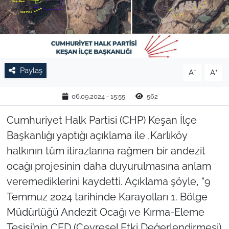
TARIM VE HAYVANCILIK
KÜLTÜR SANAT
RESMİ İLAN
Paylaş
-
+
A
A
SPOR
06.09.2024 - 15:55
562
Cumhuriyet Halk Partisi (CHP) Keşan İlçe
YAŞAM
Başkanlığı yaptığı açıklama ile ,Karlıköy
EDİRNE
halkının tüm itirazlarına rağmen bir andezit
ocağı projesinin daha duyurulmasına anlam
TEKİRDAĞ
veremediklerini kaydetti. Açıklama şöyle, “9
Temmuz 2024 tarihinde Karayolları 1. Bölge
KIRKLARELİ
Müdürlüğü Andezit Ocağı ve Kırma-Eleme
Tesisi’nin ÇED (Çevresel Etki Değerlendirmesi)
ÇANAKKALE