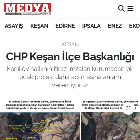
KEŞAN
ASAYİŞ
KEŞAN
EDİRNE
İPSALA
ENEZ
EKO
E-GAZETE
KEŞAN
CHP Keşan İlçe Başkanlığı
ASAYİŞ
Karlıköy halkının itiraz imzaları kurumadan bir
SİYASET
ocak projesi daha açılmasına anlam
veremiyoruz
GÜNDEM
EKONOMİ
SAĞLIK
EĞİTİM