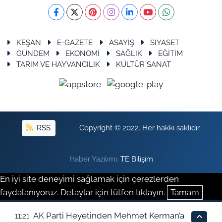
KEŞAN
E-GAZETE
ASAYİŞ
SİYASET
GÜNDEM
EKONOMİ
SAĞLIK
EĞİTİM
TARIM VE HAYVANCILIK
KÜLTÜR SANAT
RSS
Copyright © 2022. Her hakkı saklıdır.
Haber Yazılımı:
TE Bilişim
En iyi site deneyimi sağlamak için çerezlerden
faydalanıyoruz. Detaylar için lütfen tıklayın.
Tamam
AK Parti Heyetinden Mehmet Kerman’a
11:21