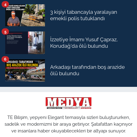
4
3 kişiyi tabancayla yaralayan
emekli polis tutuklandı
5
İzzetiye İmamı Yusuf Çapraz,
Korudağ'da ölü bulundu
6
Arkadaşı tarafından boş arazide
ölü bulundu
TE Bilişim, yepyeni Elegant temasıyla sizleri buluştururken,
sadelik ve modernizmi bir araya getiriyor. Şatafattan kaçınıyor
ve insanlara haber okuyabilecekleri bir altyapı sunuyor.