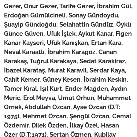
Gezer, Onur Gezer, Tarife Gezer, İbrahim Gül,
Erdoğan Gümülcineli, Sonay Gündoydu,
Şuayip Gündoğdu, Selahattin Gündüz, Öykü
Günce Güven, Ufuk İşlek, Aykut Kanar, Figen
Kanar Kayseri, Ufuk Kanışkan, Ertan Kara,
Neval Karaatlı, İbrahim Karagöz, Canan
Karakaş, Tuğrul Karakaya, Sedat Karakiraz,
İbazel Karataş, Murat Karavil, Serdar Kaya,
Cahit Kemer, Güney Kesen, İbrahim Keskin,
Tamer Kıral, Işıl Kurt, Ender Mağden, Aydın
Meriç, Erol Meyva, Umut Orhun, Muhammet
Örnek, Abdullah Özcan, Ayşe Özcan (D.T:
1975), Mehmet Özcan, Şengül Özcan, Cemal
Özdemir, Dilek Özden, İlkay Özel, Hasan
Özer (D.T:1971), Sertan Özmen, Kubilay