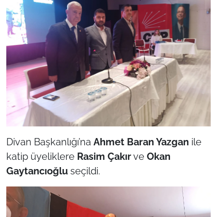
Divan Başkanlığı’na
Ahmet Baran Yazgan
ile
katip üyeliklere
Rasim Çakır
ve
Okan
Gaytancıoğlu
seçildi.