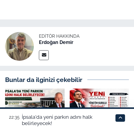
EDITÖR HAKKINDA
Erdoğan Demir
Bunlar da ilginizi çekebilir
İpsala'da yeni parkın adını halk
22:35
belirleyecek!
İpsala'da yeni parkın adını
Yeni Parti İpsala İlçe
halk belirleyecek!
Başkanlığı Yönetim Kurulu