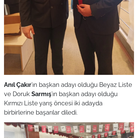
İş Dünyası
Bilim Teknoloji
English News
Canlı Maç
Finans
Genel-A
Anıl Çakır
’ın başkan adayı olduğu Beyaz Liste
ve Doruk
Sarmış
’ın başkan adayı olduğu
Gündem-Eğitim
Kırmızı Liste yarış öncesi iki adayda
birbirlerine başarılar diledi.