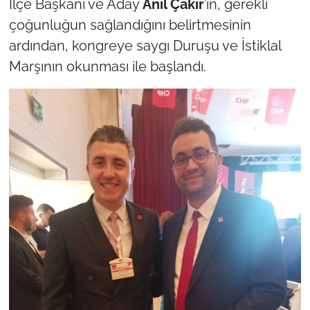
İlçe Başkanı ve Aday
Anıl Çakır
’ın, gerekli
çoğunluğun sağlandığını belirtmesinin
TÜRKİYE
ardından, kongreye saygı Duruşu ve İstiklal
Marşının okunması ile başlandı.
Bölge
Güvenlik
Genel
Politika
Flaş Haber
Dış Haberler
Magazin