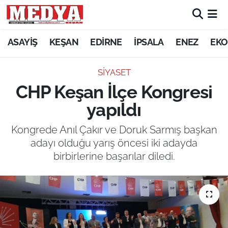
KEŞAN
ASAYİŞ
KEŞAN
EDİRNE
İPSALA
ENEZ
EKO
E-GAZETE
SİYASET
CHP Keşan İlçe Kongresi
ASAYİŞ
yapıldı
SİYASET
Kongrede Anıl Çakır ve Doruk Sarmış başkan
adayı olduğu yarış öncesi iki adayda
GÜNDEM
birbirlerine başarılar diledi.
EKONOMİ
SAĞLIK
EĞİTİM