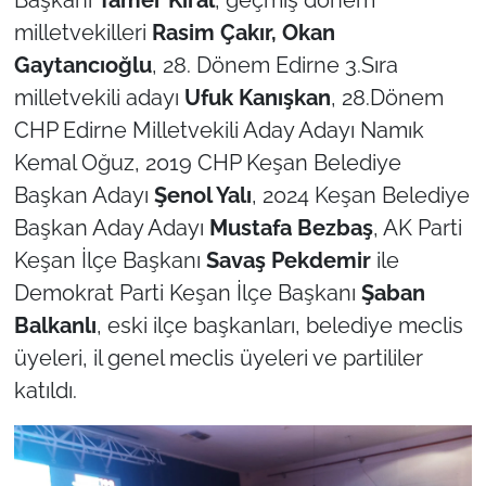
Başkanı
Tamer Kıral
, geçmiş dönem
milletvekilleri
Rasim Çakır, Okan
Gaytancıoğlu
, 28. Dönem Edirne 3.Sıra
milletvekili adayı
Ufuk Kanışkan
, 28.Dönem
CHP Edirne Milletvekili Aday Adayı Namık
Kemal Oğuz, 2019 CHP Keşan Belediye
Başkan Adayı
Şenol Yalı
, 2024 Keşan Belediye
Başkan Aday Adayı
Mustafa Bezbaş
, AK Parti
Keşan İlçe Başkanı
Savaş Pekdemir
ile
Demokrat Parti Keşan İlçe Başkanı
Şaban
Balkanlı
, eski ilçe başkanları, belediye meclis
üyeleri, il genel meclis üyeleri ve partililer
katıldı.