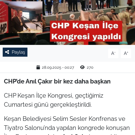
TARIM VE HAYVANCILIK
KÜLTÜR SANAT
RESMİ İLAN
Paylaş
-
+
A
A
SPOR
28.09.2025 - 00:27
270
YAŞAM
CHP’de Anıl Çakır bir kez daha başkan
EDİRNE
CHP Keşan İlçe Kongresi, geçtiğimiz
TEKİRDAĞ
Cumartesi günü gerçekleştirildi.
Keşan Belediyesi Selim Sesler Konfrenas ve
KIRKLARELİ
Tiyatro Salonu’nda yapılan kongrede konuşan
ÇANAKKALE