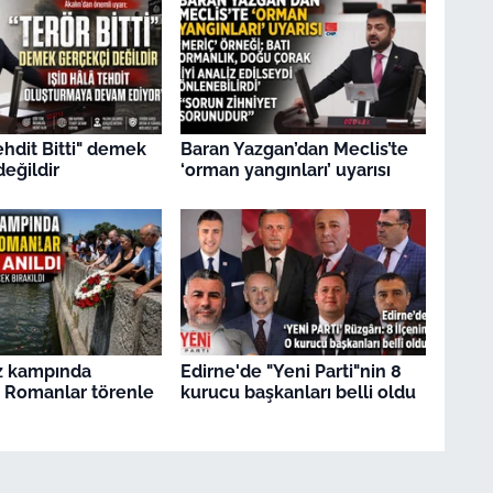
ehdit Bitti" demek
Baran Yazgan’dan Meclis’te
değildir
‘orman yangınları’ uyarısı
z kampında
Edirne'de "Yeni Parti"nin 8
 Romanlar törenle
kurucu başkanları belli oldu