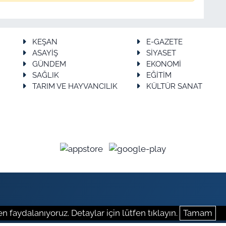
KEŞAN
E-GAZETE
ASAYİŞ
SİYASET
GÜNDEM
EKONOMİ
SAĞLIK
EĞİTİM
TARIM VE HAYVANCILIK
KÜLTÜR SANAT
n faydalanıyoruz. Detaylar için lütfen tıklayın.
Tamam