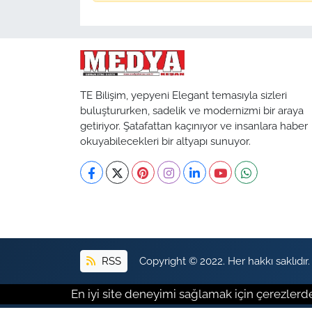
TE Bilişim, yepyeni Elegant temasıyla sizleri
buluştururken, sadelik ve modernizmi bir araya
getiriyor. Şatafattan kaçınıyor ve insanlara haber
okuyabilecekleri bir altyapı sunuyor.
RSS
Copyright © 2022. Her hakkı saklıdır.
En iyi site deneyimi sağlamak için çerezlerde