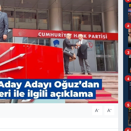
2
3
4
5
-
+
A
A
6