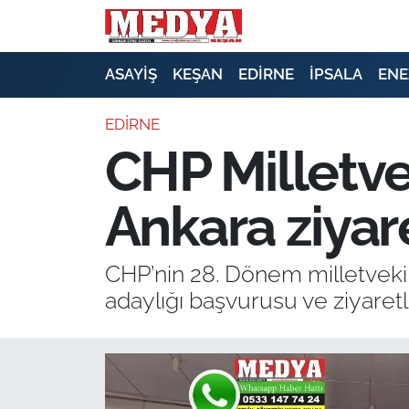
KEŞAN
ASAYİŞ
KEŞAN
EDİRNE
İPSALA
ENE
E-GAZETE
EDİRNE
CHP Milletve
ASAYİŞ
Ankara ziyare
SİYASET
GÜNDEM
CHP’nin 28. Dönem milletveki
adaylığı başvurusu ve ziyaretle
EKONOMİ
SAĞLIK
EĞİTİM