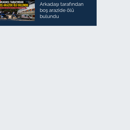
Arkadaşı tarafından
boş arazide ölü
bulundu