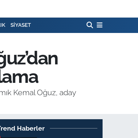
IK
SİYASET
ğuz’dan
ıklama
Namık Kemal Oğuz, aday
Trend Haberler