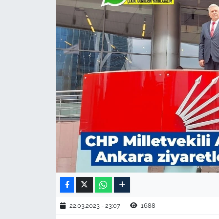
TARIM VE HAYVANCILIK
KÜLTÜR SANAT
RESMİ İLAN
SPOR
YAŞAM
EDİRNE
TEKİRDAĞ
KIRKLARELİ
22.03.2023 - 23:07
1688
ÇANAKKALE