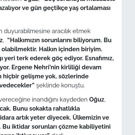
alıyor ve gün geçtikçe yaş ortalaması
n duyurabilmesine aracılık etmek
z
,
“Halkımızın sorunlarını biliyorum. Bu
olabilmektir. Halkın içinden biriyim.
ı yeri terk ederek göç ediyor. Esnafımız,
iyor. Ergene Nehri’nin kirliliği devam
 hiçbir gelişme yok, sözlerinde
hvedecekler”
şeklinde konuştu.
on vereceğine inandığını kaydeden
Oğuz
,
cak. Bunu sokakta rahatlıkla
tidara artık yeter diyecek. Ülkemizin ve
. Bu iktidar sorunları çözme kabiliyetini