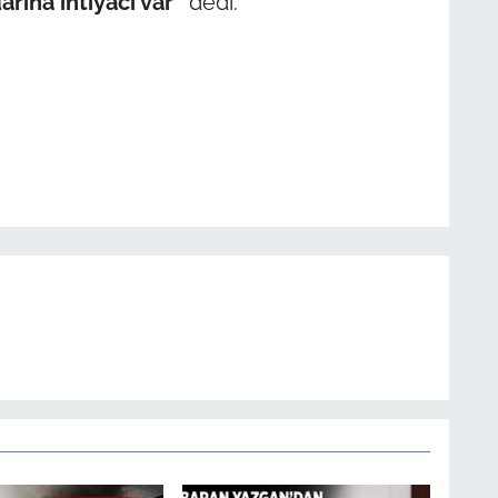
arına ihtiyacı var”
dedi.