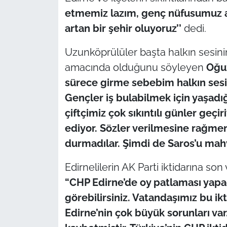
İş Dünyası
etmemiz lazım, genç nüfusumuz az
artan bir şehir oluyoruz’’
dedi.
Bilim Teknoloji
Uzunköprülüler başta halkın sesini
English News
amacında olduğunu söyleyen
Oğu
Canlı Maç
sürece girme sebebim halkın sesi 
Gençler iş bulabilmek için yaşadığ
Finans
çiftçimiz çok sıkıntılı günler geçir
ediyor. Sözler verilmesine rağmen
Genel-A
durmadılar. Şimdi de Saros’u ma
Gündem-Eğitim
Edirnelilerin AK Parti iktidarına s
“CHP Edirne’de oy patlaması yapa
görebilirsiniz. Vatandaşımız bu ik
Edirne’nin çok büyük sorunları var