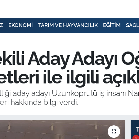
Z
EKONOMİ
TARIM VE HAYVANCILIK
EĞİTİM
SAĞL
kili Aday Adayı O
tleri ile ilgili aç
lliği aday adayı Uzunköprülü iş insanı 
ri hakkında bilgi verdi.
1