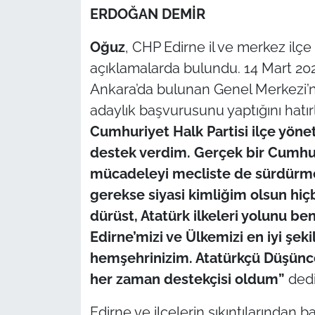
ERDOĞAN DEMİR
TÜRKİYE
Oğuz
, CHP Edirne il ve merkez ilçe
açıklamalarda bulundu. 14 Mart 202
Bölge
Ankara’da bulunan Genel Merkezi’ne
Güvenlik
adaylık başvurusunu yaptığını hatı
Cumhuriyet Halk Partisi ilçe yöne
Genel
destek verdim. Gerçek bir Cumhur
mücadeleyi mecliste de sürdürmek
Politika
gerekse siyasi kimliğim olsun h
Flaş Haber
dürüst, Atatürk ilkeleri yolunu be
Edirne’mizi ve Ülkemizi en iyi şek
Dış Haberler
hemşehrinizim. Atatürkçü Düşünc
her zaman destekçisi oldum”
dedi
Magazin
Edirne ve ilçelerin sıkıntılarından