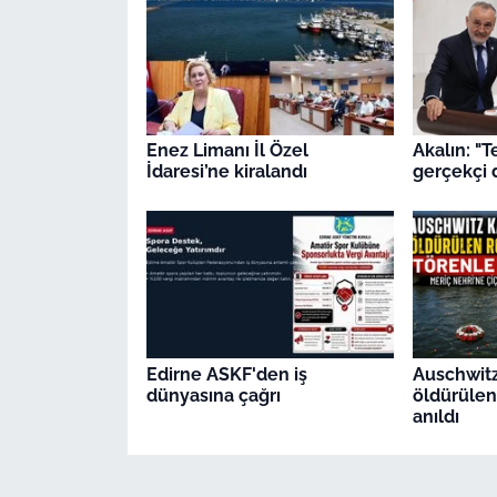
Enez Limanı İl Özel
Akalın: "T
İdaresi’ne kiralandı
gerçekçi 
Edirne ASKF'den iş
Auschwit
dünyasına çağrı
öldürülen
anıldı