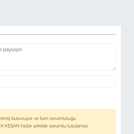
etmiş bulunuyor ve tüm sorumluluğu
A KEŞAN hiçbir şekilde sorumlu tutulamaz.