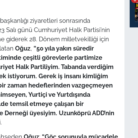
 başkanlığı ziyaretleri sonrasında
3 Salı günü Cumhuriyet Halk Partisi’nin
 giderek 28. Dönem milletvekilliği için
rlatan
Oğuz
,
“50 yıla yakın süredir
timinde çeşitli görevlerle partimize
iyet Halk Partiliyim. Tabanda verdiğim
 istiyorum. Gerek iş insanı kimliğim
içbir zaman hedeflerinden vazgeçmeyen
nimseyen, Yurtiçi ve Yurtdışında
ilde temsil etmeye çalışan bir
e Derneği üyesiyim. Uzunköprü ADD’nin
.
 bahseden
Oğuz
;
“Göç sorunuyla mücadele