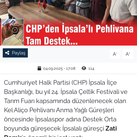
TARIM VE HAYVANCILIK
KÜLTÜR SANAT
RESMİ İLAN
Paylaş
-
+
A
A
SPOR
04.09.2025 - 17:08
114
YAŞAM
Cumhuriyet Halk Partisi (CHP) İpsala İlçe
EDİRNE
Başkanlığı, bu yıl 24. İpsala Çeltik Festivali ve
Tarım Fuarı kapsamında düzenlenecek olan
TEKİRDAĞ
Kel Aliço Pehlivanı Anma Yağlı Güreşleri
öncesinde İpsalaspor adına Destek Orta
KIRKLARELİ
boyunda güreşecek İpsalalı güreşçi
Zati
ÇANAKKALE