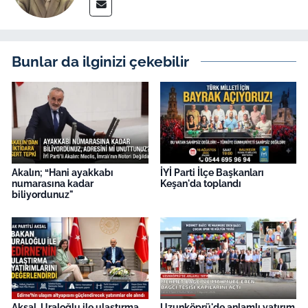
Bunlar da ilginizi çekebilir
Akalın; “Hani ayakkabı
İYİ Parti İlçe Başkanları
numarasına kadar
Keşan'da toplandı
biliyordunuz"
Aksal, Uraloğlu ile ulaştırma
Uzunköprü'de anlamlı yatırım