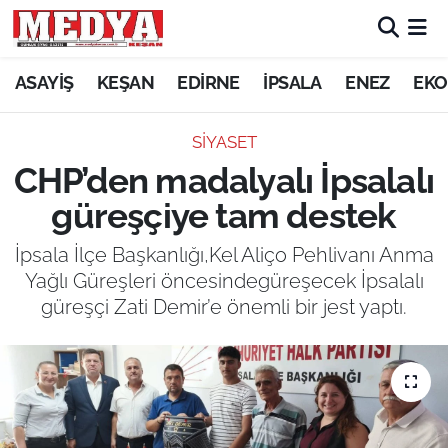
KEŞAN
ASAYİŞ
KEŞAN
EDİRNE
İPSALA
ENEZ
EKO
E-GAZETE
SİYASET
CHP’den madalyalı İpsalalı
ASAYİŞ
güreşçiye tam destek
SİYASET
İpsala İlçe Başkanlığı,Kel Aliço Pehlivanı Anma
Yağlı Güreşleri öncesindegüreşecek İpsalalı
GÜNDEM
güreşçi Zati Demir’e önemli bir jest yaptı.
EKONOMİ
SAĞLIK
EĞİTİM