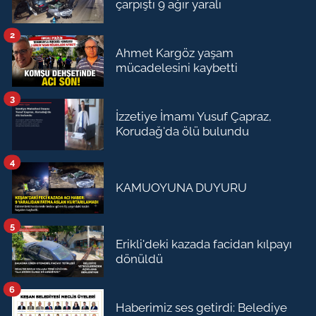
çarpıştı 9 ağır yaralı
2
Ahmet Kargöz yaşam
mücadelesini kaybetti
3
İzzetiye İmamı Yusuf Çapraz,
Korudağ'da ölü bulundu
4
KAMUOYUNA DUYURU
5
Erikli'deki kazada facidan kılpayı
dönüldü
6
Haberimiz ses getirdi: Belediye