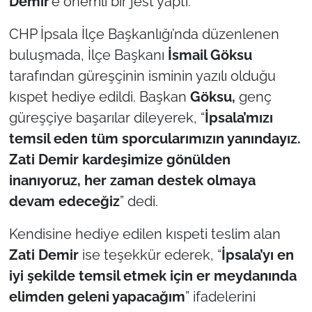
Demir
’e önemli bir jest yaptı.
CHP İpsala İlçe Başkanlığı’nda düzenlenen
TÜRKİYE
buluşmada, İlçe Başkanı
İsmail Göksu
Bölge
tarafından güreşçinin isminin yazılı olduğu
kıspet hediye edildi. Başkan
Göksu,
genç
Güvenlik
güreşçiye başarılar dileyerek, “
İpsala’mızı
temsil eden tüm sporcularımızın yanındayız.
Genel
Zati Demir kardeşimize gönülden
Politika
inanıyoruz, her zaman destek olmaya
devam edeceğiz
” dedi.
Flaş Haber
Kendisine hediye edilen kıspeti teslim alan
Dış Haberler
Zati Demir
ise teşekkür ederek, “
İpsala’yı en
iyi şekilde temsil etmek için er meydanında
Magazin
elimden geleni yapacağım
” ifadelerini