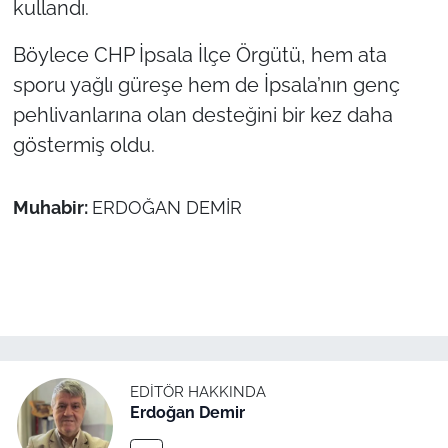
kullandı.
İş Dünyası
Böylece CHP İpsala İlçe Örgütü, hem ata
Bilim Teknoloji
sporu yağlı güreşe hem de İpsala’nın genç
English News
pehlivanlarına olan desteğini bir kez daha
göstermiş oldu.
Canlı Maç
Muhabir:
ERDOĞAN DEMİR
Finans
Genel-A
Gündem-Eğitim
EDITÖR HAKKINDA
Erdoğan Demir