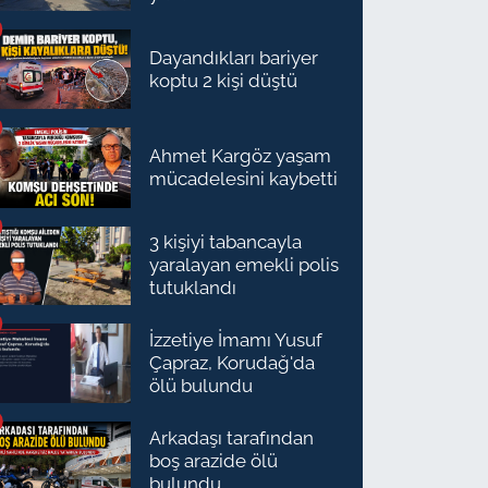
Dayandıkları bariyer
koptu 2 kişi düştü
Ahmet Kargöz yaşam
mücadelesini kaybetti
3 kişiyi tabancayla
yaralayan emekli polis
tutuklandı
İzzetiye İmamı Yusuf
Çapraz, Korudağ'da
ölü bulundu
Arkadaşı tarafından
boş arazide ölü
bulundu