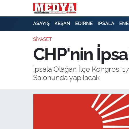
KEŞAN
ASAYİŞ
KEŞAN
EDİRNE
İPSALA
ENE
E-GAZETE
SİYASET
CHP'nin İpsa
ASAYİŞ
SİYASET
İpsala Olağan İlçe Kongresi 1
Salonunda yapılacak
GÜNDEM
EKONOMİ
SAĞLIK
EĞİTİM