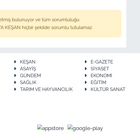
etmiş bulunuyor ve tüm sorumluluğu
A KEŞAN hiçbir şekilde sorumlu tutulamaz.
KEŞAN
E-GAZETE
ASAYİŞ
SİYASET
GÜNDEM
EKONOMİ
SAĞLIK
EĞİTİM
TARIM VE HAYVANCILIK
KÜLTÜR SANAT