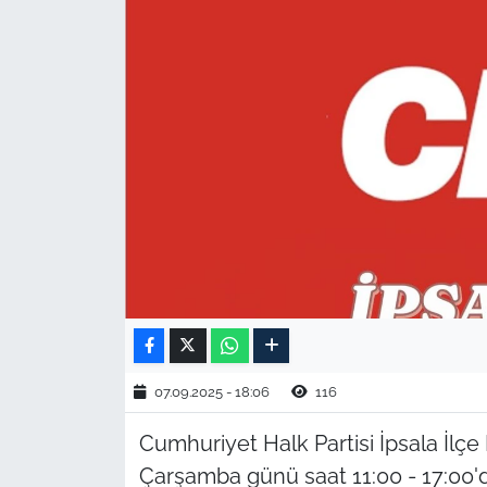
TARIM VE HAYVANCILIK
KÜLTÜR SANAT
RESMİ İLAN
SPOR
YAŞAM
EDİRNE
TEKİRDAĞ
07.09.2025 - 18:06
116
KIRKLARELİ
Cumhuriyet Halk Partisi İpsala İlçe 
Çarşamba günü saat 11:00 - 17:00
ÇANAKKALE