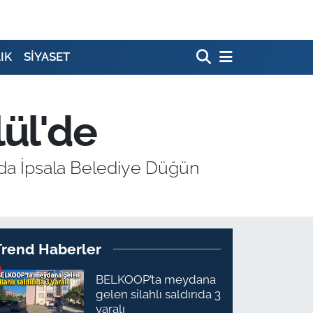
IK
SİYASET
lül'de
0'da İpsala Belediye Düğün
Trend Haberler
BELKOOP’ta meydana
gelen silahlı saldırıda 3
yaralı