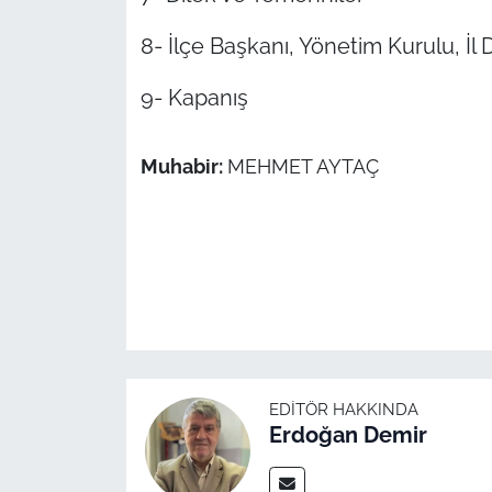
İş Dünyası
8- İlçe Başkanı, Yönetim Kurulu, İl 
Bilim Teknoloji
9- Kapanış
English News
Muhabir:
MEHMET AYTAÇ
Canlı Maç
Finans
Genel-A
Gündem-Eğitim
EDITÖR HAKKINDA
Erdoğan Demir