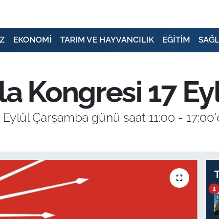
Z
EKONOMİ
TARIM VE HAYVANCILIK
EĞİTİM
SAĞL
la Kongresi 17 Ey
7 Eylül Çarşamba günü saat 11:00 - 17:0
1