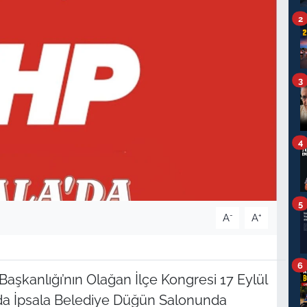
2
3
4
5
-
+
A
A
6
Başkanlığı’nın Olağan İlçe Kongresi 17 Eylül
'da İpsala Belediye Düğün Salonunda