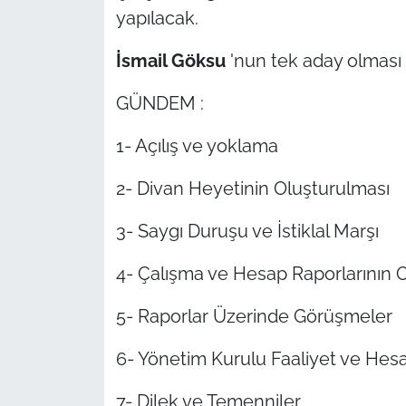
yapılacak.
TÜRKİYE
İsmail Göksu
'nun tek aday olması
Bölge
GÜNDEM :
Güvenlik
1- Açılış ve yoklama
Genel
2- Divan Heyetinin Oluşturulması
Politika
3- Saygı Duruşu ve İstiklal Marşı
4- Çalışma ve Hesap Raporlarının
Flaş Haber
5- Raporlar Üzerinde Görüşmeler
Dış Haberler
6- Yönetim Kurulu Faaliyet ve Hes
Magazin
7- Dilek ve Temenniler